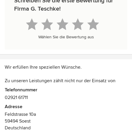
Schreiben Sie die erste Bewertung für
Firma G. Teschke!
Wählen Sie die Bewertung aus
Wir erfüllen Ihre speziellen Wünsche.
Zu unseren Leistungen zählt nicht nur der Einsatz von
Fertigelementen, sondern auch die ganz individuelle
Telefonnummer
Anfertigung benötigter Bauelemente.
02921 61711
Adresse
So können Sie sicher sein, daß Sie Ihre Wünsche nicht
Feldstrasse 10a
nach Ihrem Bau,
59494 Soest
sondern Ihren Bau nach Ihren Wünschen realisieren
Deutschland
können.