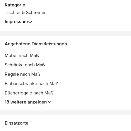
Kategorie
Statiker und Architekten sind unsere Partner, um Ihren
Tischler & Schreiner
Wünschen bzw. deren Umsetzung auch die notwendige
Impressum
Sicherheit zu verleihen.
Von der Beratung, über die Planung, bis hin zur Fertigung
und Montage. Mit uns haben Sie einen Ansprechpartner,
Angebotene Dienstleistungen
der Sie nicht nur berät, sondern auch Ihre Ideen umsetzt.
Möbel nach Maß
Schränke nach Maß
Regale nach Maß
Einbauschränke nach Maß
Bücherregale nach Maß
18 weitere anzeigen
Einsatzorte