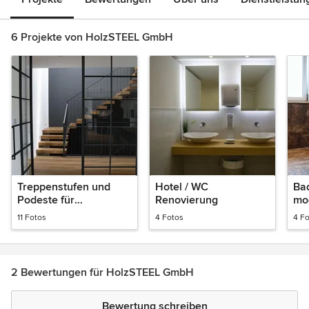
6 Projekte von HolzSTEEL GmbH
Treppenstufen und
Hotel / WC
Ba
Podeste für
Renovierung
mo
freitragende Treppe
Was
11 Fotos
4 Fotos
4 F
Ba
2 Bewertungen für HolzSTEEL GmbH
Bewertung schreiben