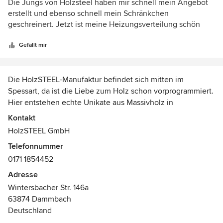
5
Die Jungs von Holzsteel haben mir schnell mein Angebot
von
erstellt und ebenso schnell mein Schränkchen
5
geschreinert. Jetzt ist meine Heizungsverteilung schön
Sternen
verkleidet und ich bin happy. Ich kann Holzsteel nur
weiterempfehlen!
Gefällt mir
Die HolzSTEEL-Manufaktur befindet sich mitten im
Spessart, da ist die Liebe zum Holz schon vorprogrammiert.
Hier entstehen echte Unikate aus Massivholz in
Verbindung mit Stahl. Die Herstellung der Massivholz-Teile
Kontakt
und die Herstellung des Stahl-Gestells laufen parallel, bis
HolzSTEEL GmbH
beide Teile schließlich vereint werden.
Telefonnummer
0171 1854452
Die Verarbeitung wird ganz auf die Kundenwünsche
abgestimmt, so kann man zum Beispiel einen Esstisch mit
Adresse
oder ohne Baumkante sowie die Farbe der
Wintersbacher Str. 146a
Pulverbeschichtung des Gestells wählen, ein echtes Unikat
63874 Dammbach
eben.
Deutschland