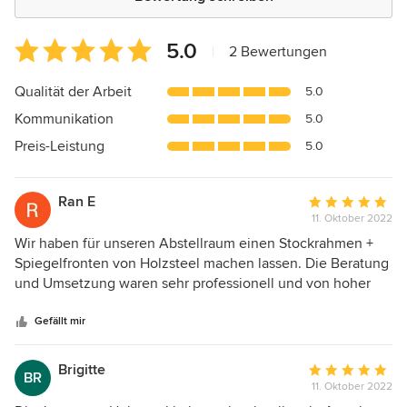
Durchschnittliche
5.0
|
2 Bewertungen
Bewertung:
5
Qualität der Arbeit
5.0
von
Kommunikation
5.0
5
Sternen
Preis-Leistung
5.0
Ran E
Durchschnittlic
11. Oktober 2022
Bewertung:
5
Wir haben für unseren Abstellraum einen Stockrahmen +
von
Spiegelfronten von Holzsteel machen lassen. Die Beratung
5
und Umsetzung waren sehr professionell und von hoher
Sternen
Qualität. Das Endergebnis ist genauso wie ich es mir
vorgestellt habe! Wir haben mehrere Sachen in der
Gefällt mir
Wohnung von Holzsteel machen lassen.
Brigitte
Durchschnittlic
BR
11. Oktober 2022
Bewertung: