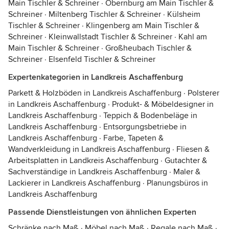
Main Tischler & Schreiner
·
Obernburg am Main Tischler &
Schreiner
·
Miltenberg Tischler & Schreiner
·
Külsheim
Tischler & Schreiner
·
Klingenberg am Main Tischler &
Schreiner
·
Kleinwallstadt Tischler & Schreiner
·
Kahl am
Main Tischler & Schreiner
·
Großheubach Tischler &
Schreiner
·
Elsenfeld Tischler & Schreiner
Expertenkategorien in Landkreis Aschaffenburg
Parkett & Holzböden in Landkreis Aschaffenburg
·
Polsterer
in Landkreis Aschaffenburg
·
Produkt- & Möbeldesigner in
Landkreis Aschaffenburg
·
Teppich & Bodenbeläge in
Landkreis Aschaffenburg
·
Entsorgungsbetriebe in
Landkreis Aschaffenburg
·
Farbe, Tapeten &
Wandverkleidung in Landkreis Aschaffenburg
·
Fliesen &
Arbeitsplatten in Landkreis Aschaffenburg
·
Gutachter &
Sachverständige in Landkreis Aschaffenburg
·
Maler &
Lackierer in Landkreis Aschaffenburg
·
Planungsbüros in
Landkreis Aschaffenburg
Passende Dienstleistungen von ähnlichen Experten
Schränke nach Maß
·
Möbel nach Maß
·
Regale nach Maß
·