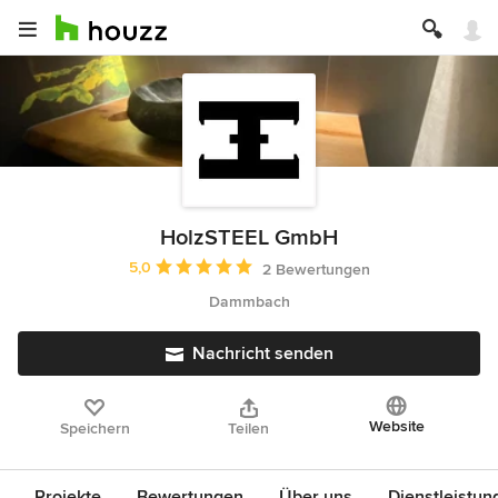
HolzSTEEL GmbH
Durchschnittliche Bewertung: 5 von 5 Sternen
5,0
2 Bewertungen
Dammbach
Nachricht senden
Website
Speichern
Teilen
Projekte
Bewertungen
Über uns
Dienstleistun