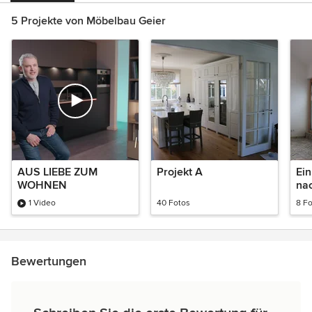
5 Projekte von Möbelbau Geier
AUS LIEBE ZUM
Projekt A
Ei
WOHNEN
na
1 Video
40 Fotos
8 F
Bewertungen