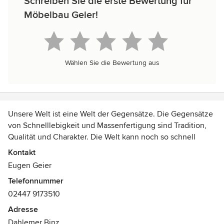
Schreiben Sie die erste Bewertung für
Möbelbau Geier!
Wählen Sie die Bewertung aus
Unsere Welt ist eine Welt der Gegensätze. Die Gegensätze
von Schnelllebigkeit und Massenfertigung sind Tradition,
Qualität und Charakter. Die Welt kann noch so schnell
rotieren, das eigene Heim sollte ein Ort der Ruhe und des
Kontakt
Wohlfühlens sein. Schaffen Sie sich individuelle Werte und
Eugen Geier
ein Zuhause, auf das Sie stolz sein können.
Telefonnummer
02447 9173510
Holz als Material schafft eine besondere Wärme und
Atmosphäre, in der man den Körper vom Alltag erholen
Adresse
lassen kann. Holz ist auch das traditionelle Material der
Dahlemer Binz