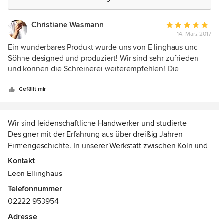
Christiane Wasmann
Durchschnittlic
14. März 2017
Bewertung:
5
Ein wunderbares Produkt wurde uns von Ellinghaus und
von
Söhne designed und produziert! Wir sind sehr zufrieden
5
und können die Schreinerei weiterempfehlen! Die
Sternen
Herstellung lag in unserem Kostenrahmen und wurde
innerhalb der anberaumten Zeit geliefert.
Gefällt mir
Wir sind leidenschaftliche Handwerker und studierte
Designer mit der Erfahrung aus über dreißig Jahren
Firmengeschichte. In unserer Werkstatt zwischen Köln und
Bonn vereinen wir traditionelles Handwerk mit moderner
Kontakt
Technologie. Um Ihren hohen Ansprüchen gerecht zu
Leon Ellinghaus
werden, bearbeiten wir Ihr Anliegen persönlich, sodass
Telefonnummer
eine gute Kommunikation gewährleistet ist. Überzeugen
02222 953954
Sie sich selbst und vereinbaren Sie einen Termin mit uns in
unserer Werkstatt in Alfter bei Bonn!
Adresse