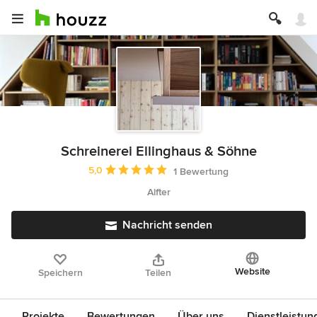
Schreinerei Ellinghaus & Söhne
Durchschnittliche Bewertung: 5 von 5 Sternen
5,0
1 Bewertung
Alfter
Nachricht senden
Website
Speichern
Teilen
Projekte
Bewertungen
Über uns
Dienstleistun