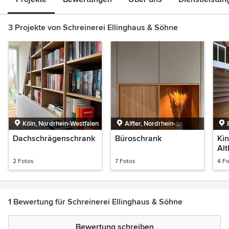
3 Projekte von Schreinerei Ellinghaus & Söhne
Köln, Nordrhein-Westfalen
Alfter, Nordrhein-
Westfalen
Dachschrägenschrank
Büroschrank
Ki
Al
2 Fotos
7 Fotos
4 F
1 Bewertung für Schreinerei Ellinghaus & Söhne
Bewertung schreiben