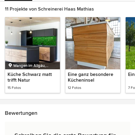
11 Projekte von Schreinerei Haas Mathias
Wangen im Allgäu,
Baden-Württemberg
Küche Schwarz matt
Eine ganz besondere
Ein
trifft Natur
Kücheninsel
15 Fotos
12 Fotos
7 Fo
Bewertungen