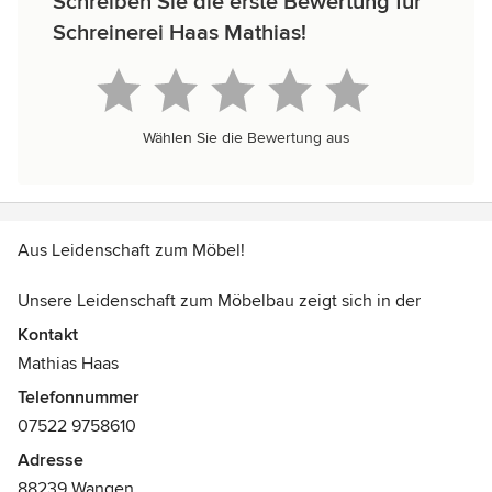
Schreiben Sie die erste Bewertung für
Schreinerei Haas Mathias!
Wählen Sie die Bewertung aus
Aus Leidenschaft zum Möbel!
Unsere Leidenschaft zum Möbelbau zeigt sich in der
Detailtreue
Kontakt
Mit druchdachter Funktion und passendem Design fügen
Mathias Haas
sich unsere Möbel harmonisch in Ihre Umgebung ein.
Telefonnummer
07522 9758610
Vom Einzelmöbel zum Einbauschrank.
Wir planen für Sie Ihre Individuellen Wünsche. Gerne
Adresse
nehmen wir uns neuen Herausforderungen an und setzen
88239 Wangen