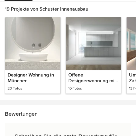
19 Projekte von Schuster Innenausbau
Designer Wohnung in
Offene
Um
München
Designerwohnung mit
Zah
Stil in Paris
Sa
20 Fotos
10 Fotos
13 F
Bewertungen