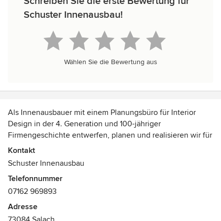
Schreiben Sie die erste Bewertung für
Schuster Innenausbau!
Wählen Sie die Bewertung aus
Als Innenausbauer mit einem Planungsbüro für Interior
Design in der 4. Generation und 100-jähriger
Firmengeschichte entwerfen, planen und realisieren wir für
Sie Ihre Projekte. Egal ob einfaches Einzelmöbel oder
Kontakt
komplexe Wohnungseinrichtung, unser Knowhow gehört
Schuster Innenausbau
Ihnen.
Telefonnummer
07162 969893
Wir produzieren in modernem Maschinenpark mit CNC-
gesteuerten Maschinen. Als Komplettanbieter sind wir
Adresse
verknüpft mit Partnerbetrieben um auch gewerkfremde
73084 Salach