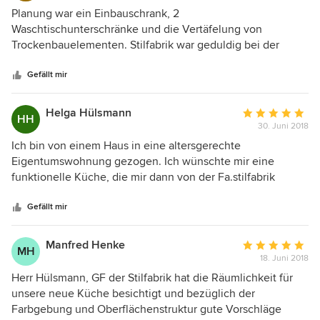
5
Planung war ein Einbauschrank, 2
von
Waschtischunterschränke und die Vertäfelung von
5
Trockenbauelementen. Stilfabrik war geduldig bei der
Sternen
finalen Designfindung und hat super Ideen zur Gestaltung
gehabt. Zuletzt hat ein sympathisches und sauber
Gefällt mir
arbeitendes Team die Arbeiten perfekt aufgebaut. Bin sehr
zufrieden und werde weitere Arbeiten in Auftrat geben.
Helga Hülsmann
Durchschnittlic
HH
30. Juni 2018
Bewertung:
5
Ich bin von einem Haus in eine altersgerechte
von
Eigentumswohnung gezogen. Ich wünschte mir eine
5
funktionelle Küche, die mir dann von der Fa.stilfabrik
Sternen
gebaut und fristgerecht zum Einzug montiert wurde. Herr
Hülsmann hat mit entsprechender Professionalität über
Gefällt mir
meine speziellen Wünsche mit mir diskutiert : z.B. große
Griffe an Türen und Schubladen, leicht gängige Türen an
Manfred Henke
Durchschnittlic
MH
den Oberschränken. Da es sich um eine "offene Küche"
18. Juni 2018
Bewertung:
zum Wohnraum handelt, war es für Herrn Hülsmann auch
5
Herr Hülsmann, GF der Stilfabrik hat die Räumlichkeit für
wichtig, Empfehlungen für die Farbgestaltung der Flächen
von
unsere neue Küche besichtigt und bezüglich der
und des Fliesenspiegels zu geben. Alle Elektrogeräte und
5
Farbgebung und Oberflächenstruktur gute Vorschläge
sonstiges Zubehör wurde nach entsprechender Absprache