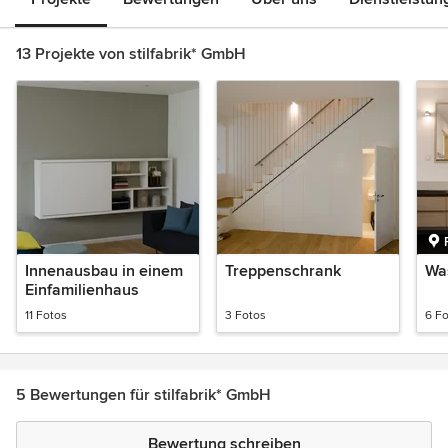
13 Projekte von stilfabrik* GmbH
Innenausbau in einem
Treppenschrank
Wa
Einfamilienhaus
11 Fotos
3 Fotos
6 F
5 Bewertungen für stilfabrik* GmbH
Bewertung schreiben