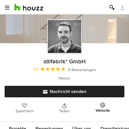
stilfabrik* GmbH
Durchschnittliche Bewertung: 5 von 5 Sternen
5,0
5 Bewertungen
Neuss
Nachricht senden
Website
Speichern
Teilen
Projekte
Bewertungen
Über uns
Dienstleistun