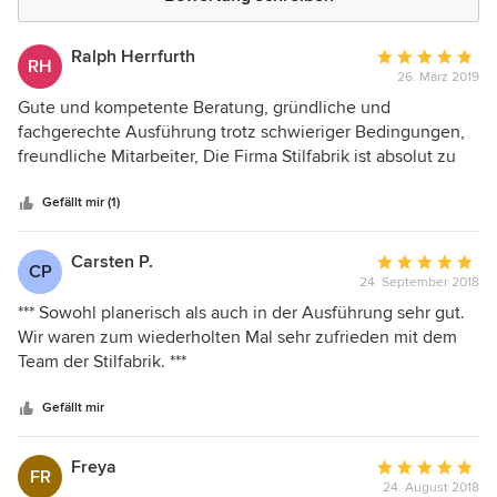
Ralph Herrfurth
Durchschnittlic
RH
26. März 2019
Bewertung:
5
Gute und kompetente Beratung, gründliche und
von
fachgerechte Ausführung trotz schwieriger Bedingungen,
5
freundliche Mitarbeiter, Die Firma Stilfabrik ist absolut zu
Sternen
empfehlen!
Gefällt mir (1)
Carsten P.
Durchschnittlic
CP
24. September 2018
Bewertung:
5
*** Sowohl planerisch als auch in der Ausführung sehr gut.
von
Wir waren zum wiederholten Mal sehr zufrieden mit dem
5
Team der Stilfabrik. ***
Sternen
Gefällt mir
Freya
Durchschnittlic
FR
24. August 2018
Bewertung: