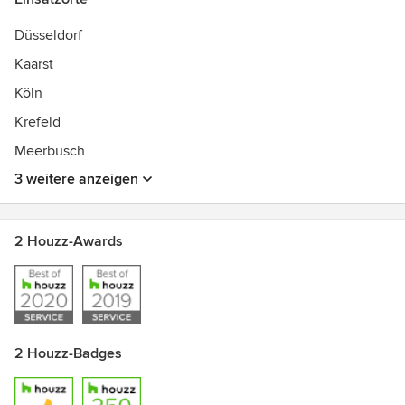
European Product Design Award 2017 GOLD
GERMAN DESIGN AWARD 2017 Special Mention
Düsseldorf
GERMAN DESIGN AWARD 2016 nominiert
Kaarst
Inklusionspreis der Deutschen Wirtschaft 2016
Köln
Krefeld
Meerbusch
3 weitere anzeigen
2 Houzz-Awards
2 Houzz-Badges