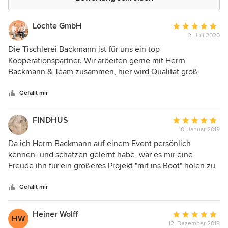
Löchte GmbH
Durchschnittlic
2. Juli 2020
Bewertung:
5
Die Tischlerei Backmann ist für uns ein top
von
Kooperationspartner. Wir arbeiten gerne mit Herrn
5
Backmann & Team zusammen, hier wird Qualität groß
Sternen
geschrieben. Wir freuen uns schon auf viele weitere
gemeinsame Projekte.
Gefällt mir
FINDHUS
Durchschnittlic
10. Januar 2019
Bewertung:
5
Da ich Herrn Backmann auf einem Event persönlich
von
kennen- und schätzen gelernt habe, war es mir eine
5
Freude ihn für ein größeres Projekt "mit ins Boot" holen zu
Sternen
können. Nicht nur die Zusammenarbeit ist mit ihm und
seinen Angestellten sehr angenehm sondern die
Gefällt mir
hauseigene Tischlerei hat alle Bereiche wie individuelle
Schranklösungen, Zimmer- und Schiebetüren,
Heiner Wolff
Durchschnittlic
HW
Badeinbauten wie Waschtische, Saunabau und Küchenbau
12. Dezember 2018
Bewertung: