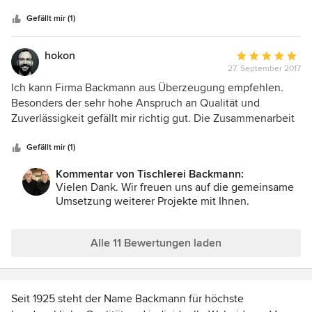
Sternen
sie sein und von Profis angefertigt und eingebaut. Zunächst
war ich ja etwas skeptisch aufgrund der Schrägen, aber was
Gefällt mir (1)
die Jungs von Backmann geleistet haben, Hammer!
Absolut passgenauer Einbau. Super Design und sowas von
hokon
Durchschnittlic
professionell. Hab echt nicht erwartet sowas außerhalb von
27. September 2017
Bewertung:
Küchenstudios zu einem erschwinglichen Preis zu
5
Ich kann Firma Backmann aus Überzeugung empfehlen.
bekommen. Ich bin total glücklich.
von
Besonders der sehr hohe Anspruch an Qualität und
5
Zuverlässigkeit gefällt mir richtig gut. Die Zusammenarbeit
Sternen
verläuft reibungslos und sehr partnerschaftlich. Ich freue
mich schon auf weitere gemeinsame Projekte.
Gefällt mir (1)
Kommentar von Tischlerei Backmann:
Vielen Dank. Wir freuen uns auf die gemeinsame
Umsetzung weiterer Projekte mit Ihnen.
Alle 11 Bewertungen laden
Seit 1925 steht der Name Backmann für höchste