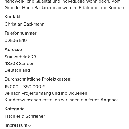
handwerkliche Qualität und individuelle Wohnideen. Vom
Gründer Hugo Backmann an wurden Erfahrung und Können
durch die Generationen weitergegeben. Das spiegelt sich
Kontakt
in jedem einzelnen unserer Werkstücke wider.
Christian Backmann
Telefonnummer
Perfektion als Maßstab
02536 549
Backmann ist auf die Konzeption und Fertigung
hochwertiger Innenraumausstattung spezialisiert. Unsere
Adresse
qualifizierten Fachkräfte, ausgebildeten Tischler und
Stauverbrink 23
Tischlermeister sowie ein Maschinenpark der neuesten
48308 Senden
Generation ermöglichen einzigartige Detaillösungen und
Deutschland
garantieren höchste handwerkliche Güte. Unser Anspruch
Durchschnittliche Projektkosten:
ist die perfekte Umsetzung individueller Kundenwünsche
15.000 – 350.000 €
in Qualität, Funktionalität und Design.
Je nach Projektumfang und individuellen
Kundenwünschen erstellen wir Ihnen ein faires Angebot.
Unsere Spezialitäten liegen in den Bereichen Praxis- &
Büroeinrichtung Küchen, Wohn- und Schlafbereiche, Bad
Kategorie
und Wellness sowie Sauna und Ladeneinrichtung.
Tischler & Schreiner
Impressum
Als erfahrener Partner für Innenarchitekten, Planungsbüros