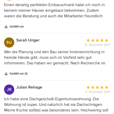
mit abdecken können. Die Kommunikation verlief
5
Einen derartig perfekten Einbauschrank habe ich noch in
reibungslos und herzlich. Dies war mit Sicherheit erst der
von
keinem meiner Häuser eingebaut bekommen. Zudem
Start einer langjährigen Zusammenarbeit, denn das nächste
5
waren die Beratung und auch die Mitarbeiter freundlich
Projekte wartet schon auf die erste gemeinsame
Sternen
und überaus kompetent. Ich habe noch nie eine Bewertung
Begehung.
im Internet abgegeben aber hier hielt ich es für nötig.
Gefällt mir
Absolute Empfehlung!
Sarah Unger
Durchschnittlic
SU
12. Dezember 2017
Bewertung:
5
Wer die Planung und den Bau seiner Inneneinrichtung in
von
fremde Hände gibt, muss sich im Vorfeld sehr gut
5
informieren. Das haben wir gemacht. Nach Recherche im
Sternen
Internet sind wir auf Backmann gestoßen und haben sie
prompt kontaktiert. Es war absolut faszinierend welch tolle
Gefällt mir (1)
Ideen Backmann für uns hatte. Und als diese Ideen auch
noch so extrem genau umgesetzt wurden, waren wir
Julian Rehage
Durchschnittlic
JR
begeistert. Wir können Backmann nur weiter empfehlen
11. Dezember 2017
Bewertung:
und vergeben die volle Punktzahl.
5
Ich habe eine Dachgeschoß-Eigentumswohnung. Die
von
Wohnung ist super. Und natürlich hat sie Dachschrägen.
5
Meine Küche soll(te) was besonderes sein. Hochwertig soll