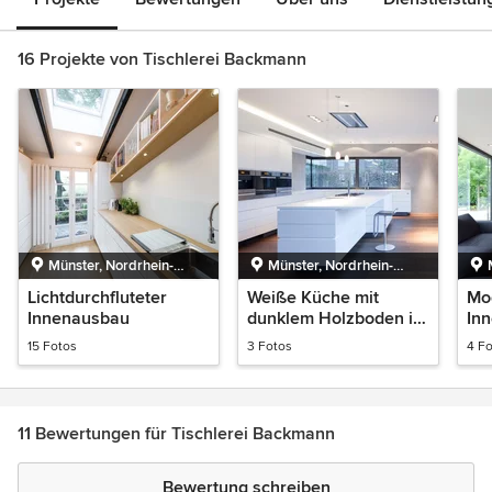
16 Projekte von Tischlerei Backmann
Münster, Nordrhein-
Münster, Nordrhein-
Westfalen
Westfalen
Lichtdurchfluteter
Weiße Küche mit
Mo
Innenausbau
dunklem Holzboden in
Inn
Münster
Mu
15 Fotos
3 Fotos
4 F
11 Bewertungen für Tischlerei Backmann
Bewertung schreiben