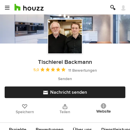
Tischlerei Backmann
Durchschnittliche Bewertung: 5 von 5 Sternen
5,0
11 Bewertungen
Senden
Nachricht senden
Website
Speichern
Teilen
Projekte
Bewertungen
Über uns
Dienstleistun