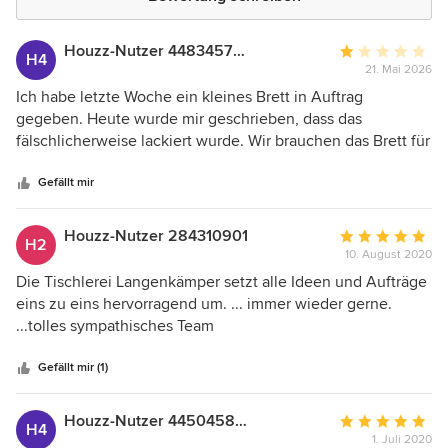
Houzz-Nutzer 448345789
Durchschnittlic
H4
21. Mai 2026
Bewertung:
1
Ich habe letzte Woche ein kleines Brett in Auftrag
von
gegeben. Heute wurde mir geschrieben, dass das
5
fälschlicherweise lackiert wurde. Wir brauchen das Brett für
Sternen
morgen und deswegen war ich natürlich nicht erfreut. Dann
wurde mir spontan der Auftrag komplett abgesagt…. Ich
Gefällt mir
habe mich darauf verlassen. Ich hab eine
Auftragsbestätigung bekommen. Der Auftrag wurde falsch
Houzz-Nutzer 284310901
Durchschnittlic
H2
ausgeführt und jetzt werde ich auch noch sitzen gelassen.
10. August 2020
Bewertung:
Zeitlich werde ich bis morgen für das andere Möbelstück
5
Die Tischlerei Langenkämper setzt alle Ideen und Aufträge
dieses Brett nicht mehr ersetzen können. Zuverlässigkeit
von
eins zu eins hervorragend um. ... immer wieder gerne.
Fachkompetenz Freundlichkeit ist hier nicht gegeben. Ich
5
...tolles sympathisches Team
bin Mega enttäuscht!
Sternen
Gefällt mir (1)
Houzz-Nutzer 445045839
Durchschnittlic
H4
1. Juli 2020
Bewertung: