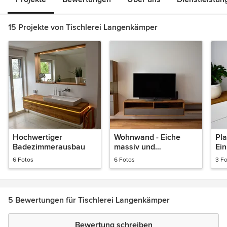
15 Projekte von Tischlerei Langenkämper
Hochwertiger
Wohnwand - Eiche
Pla
Badezimmerausbau
massiv und
Ei
Valchromat
6 Fotos
6 Fotos
3 F
5 Bewertungen für Tischlerei Langenkämper
Bewertung schreiben