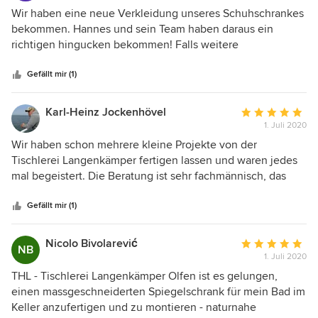
5
Wir haben eine neue Verkleidung unseres Schuhschrankes
von
bekommen. Hannes und sein Team haben daraus ein
5
richtigen hingucken bekommen! Falls weitere
Sternen
Tischleraufgaben anfallen werden, weiß ich wo ich mich
melden werde. Tischlerei Langenkämper kann ich nur
Gefällt mir (1)
weiterempfehlen!
Karl-Heinz Jockenhövel
Durchschnittlic
1. Juli 2020
Bewertung:
5
Wir haben schon mehrere kleine Projekte von der
von
Tischlerei Langenkämper fertigen lassen und waren jedes
5
mal begeistert. Die Beratung ist sehr fachmännisch, das
Sternen
Team rund um den Tischlermeister ist gut eingespielt. Alle
Kostenvoranschläge fielen in unser Budget. Festgelegte
Gefällt mir (1)
Termine wurden eingehalten. Eine Tischlerei die sehr zu
empfehlen ist.
Nicolo Bivolarević
Durchschnittlic
NB
1. Juli 2020
Bewertung:
5
THL - Tischlerei Langenkämper Olfen ist es gelungen,
von
einen massgeschneiderten Spiegelschrank für mein Bad im
5
Keller anzufertigen und zu montieren - naturnahe