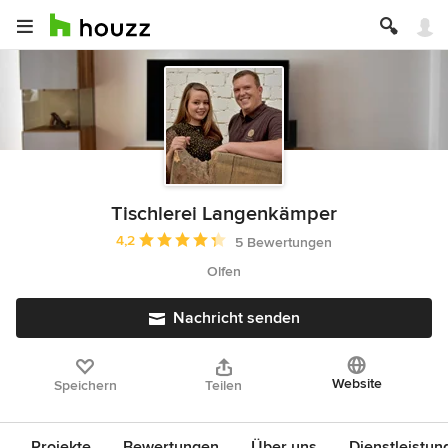
Tischlerei Langenkämper
Durchschnittliche Bewertung: 4.2 von 5 Sternen
4,2
5 Bewertungen
Olfen
Nachricht senden
Website
Speichern
Teilen
Projekte
Bewertungen
Über uns
Dienstleistun