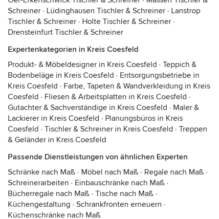
Oer-Erkenschwick Tischler & Schreiner
·
Massen Tischler &
Schreiner
·
Lüdinghausen Tischler & Schreiner
·
Lanstrop
Tischler & Schreiner
·
Holte Tischler & Schreiner
·
Drensteinfurt Tischler & Schreiner
Expertenkategorien in Kreis Coesfeld
Produkt- & Möbeldesigner in Kreis Coesfeld
·
Teppich &
Bodenbeläge in Kreis Coesfeld
·
Entsorgungsbetriebe in
Kreis Coesfeld
·
Farbe, Tapeten & Wandverkleidung in Kreis
Coesfeld
·
Fliesen & Arbeitsplatten in Kreis Coesfeld
·
Gutachter & Sachverständige in Kreis Coesfeld
·
Maler &
Lackierer in Kreis Coesfeld
·
Planungsbüros in Kreis
Coesfeld
·
Tischler & Schreiner in Kreis Coesfeld
·
Treppen
& Geländer in Kreis Coesfeld
Passende Dienstleistungen von ähnlichen Experten
Schränke nach Maß
·
Möbel nach Maß
·
Regale nach Maß
·
Schreinerarbeiten
·
Einbauschränke nach Maß
·
Bücherregale nach Maß
·
Tische nach Maß
·
Küchengestaltung
·
Schrankfronten erneuern
·
Küchenschränke nach Maß