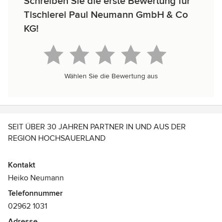
Schreiben Sie die erste Bewertung für
Tischlerei Paul Neumann GmbH & Co
KG!
Wählen Sie die Bewertung aus
SEIT ÜBER 30 JAHREN PARTNER IN UND AUS DER
REGION HOCHSAUERLAND
Wenn es um Ihre vier Wände geht, sind wir Ihr persönlicher
Kontakt
und zuverlässiger Tischler in und aus der Region
Heiko Neumann
Hochsauerland.
Telefonnummer
Seit über 30 Jahren setzen wir in unserer Fertigung auf
02962 1031
hohe Präzision und qualitativ hochwertige Produkte.
Lassen Sie sich in unserer Tischlerei in Olsberg-
Adresse