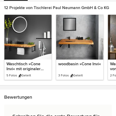
12 Projekte von Tischlerei Paul Neumann GmbH & Co KG
Waschtisch »Cone
woodbasin »Cone Invi«
Wa
Invi« mit originaler
vo
Waldkante
5 Fotos
Geteilt
3 Fotos
Geteilt
2 F
Bewertungen