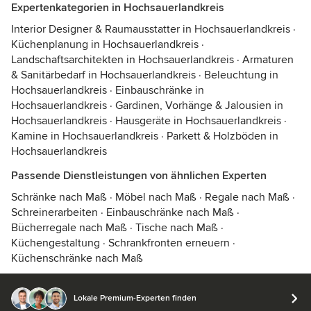
Expertenkategorien in Hochsauerlandkreis
Interior Designer & Raumausstatter in Hochsauerlandkreis
·
Küchenplanung in Hochsauerlandkreis
·
Landschaftsarchitekten in Hochsauerlandkreis
·
Armaturen
& Sanitärbedarf in Hochsauerlandkreis
·
Beleuchtung in
Hochsauerlandkreis
·
Einbauschränke in
Hochsauerlandkreis
·
Gardinen, Vorhänge & Jalousien in
Hochsauerlandkreis
·
Hausgeräte in Hochsauerlandkreis
·
Kamine in Hochsauerlandkreis
·
Parkett & Holzböden in
Hochsauerlandkreis
Passende Dienstleistungen von ähnlichen Experten
Schränke nach Maß
·
Möbel nach Maß
·
Regale nach Maß
·
Schreinerarbeiten
·
Einbauschränke nach Maß
·
Bücherregale nach Maß
·
Tische nach Maß
·
Küchengestaltung
·
Schrankfronten erneuern
·
Küchenschränke nach Maß
Lokale Premium-Experten finden
© 2026 Houzz Inc.