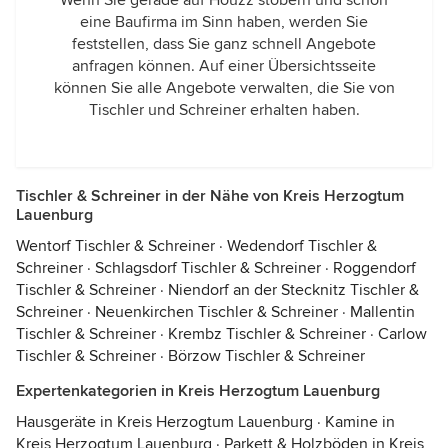
Wenn Sie gerade auf Houzz stöbern und schon
eine Baufirma im Sinn haben, werden Sie
feststellen, dass Sie ganz schnell Angebote
anfragen können. Auf einer Übersichtsseite
können Sie alle Angebote verwalten, die Sie von
Tischler und Schreiner erhalten haben.
Tischler & Schreiner in der Nähe von Kreis Herzogtum
Lauenburg
Wentorf Tischler & Schreiner
·
Wedendorf Tischler &
Schreiner
·
Schlagsdorf Tischler & Schreiner
·
Roggendorf
Tischler & Schreiner
·
Niendorf an der Stecknitz Tischler &
Schreiner
·
Neuenkirchen Tischler & Schreiner
·
Mallentin
Tischler & Schreiner
·
Krembz Tischler & Schreiner
·
Carlow
Tischler & Schreiner
·
Börzow Tischler & Schreiner
Expertenkategorien in Kreis Herzogtum Lauenburg
Hausgeräte in Kreis Herzogtum Lauenburg
·
Kamine in
Kreis Herzogtum Lauenburg
·
Parkett & Holzböden in Kreis