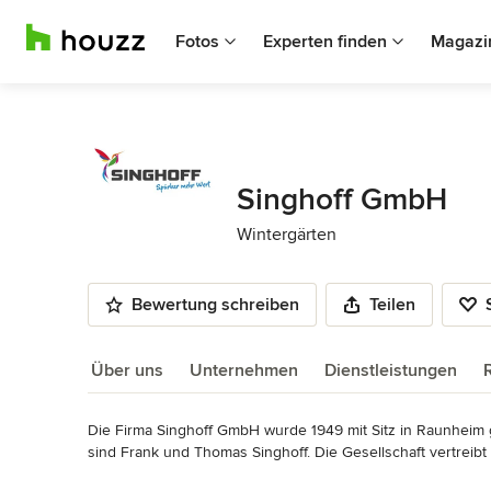
Fotos
Experten finden
Magazi
Singhoff GmbH
Wintergärten
Bewertung schreiben
Teilen
Über uns
Unternehmen
Dienstleistungen
Die Firma Singhoff GmbH wurde 1949 mit Sitz in Raunheim 
Über uns
sind Frank und Thomas Singhoff. Die Gesellschaft vertreib
hierbei auf den Bereichen Fenster und Türen, Wintergärten
Mehr lesen