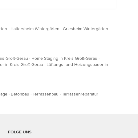
rten
·
Hattersheim Wintergärten
·
Griesheim Wintergärten
·
eis Groß-Gerau
·
Home Staging in Kreis Groß-Gerau
·
ker in Kreis Groß-Gerau
·
Lüftungs- und Heizungsbauer in
tage
·
Betonbau
·
Terrassenbau
·
Terrassenreparatur
FOLGE UNS