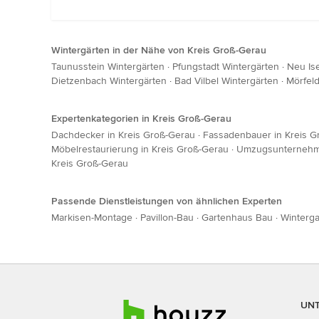
Wintergärten in der Nähe von Kreis Groß-Gerau
Taunusstein Wintergärten
·
Pfungstadt Wintergärten
·
Neu Is
Dietzenbach Wintergärten
·
Bad Vilbel Wintergärten
·
Mörfeld
Expertenkategorien in Kreis Groß-Gerau
Dachdecker in Kreis Groß-Gerau
·
Fassadenbauer in Kreis G
Möbelrestaurierung in Kreis Groß-Gerau
·
Umzugsunternehme
Kreis Groß-Gerau
Passende Dienstleistungen von ähnlichen Experten
Markisen-Montage
·
Pavillon-Bau
·
Gartenhaus Bau
·
Winterg
UN