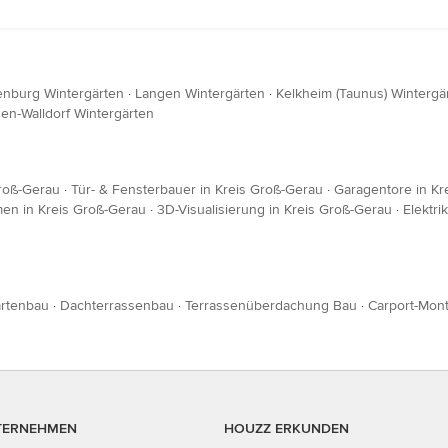
enburg Wintergärten
·
Langen Wintergärten
·
Kelkheim (Taunus) Wintergä
en-Walldorf Wintergärten
roß-Gerau
·
Tür- & Fensterbauer in Kreis Groß-Gerau
·
Garagentore in Kr
n in Kreis Groß-Gerau
·
3D-Visualisierung in Kreis Groß-Gerau
·
Elektri
artenbau
·
Dachterrassenbau
·
Terrassenüberdachung Bau
·
Carport-Mon
TERNEHMEN
HOUZZ ERKUNDEN