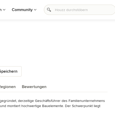
n
Community
Speichern
Regionen
Bewertungen
gegründet, derzeitige Geschäftsführer des Familienunternehmens 
t und montiert hochwertige Bauelemente. Der Schwerpunkt liegt 
 sowie Rollläden und Sonnenschutz. Das Einzugsgebiet ist das 