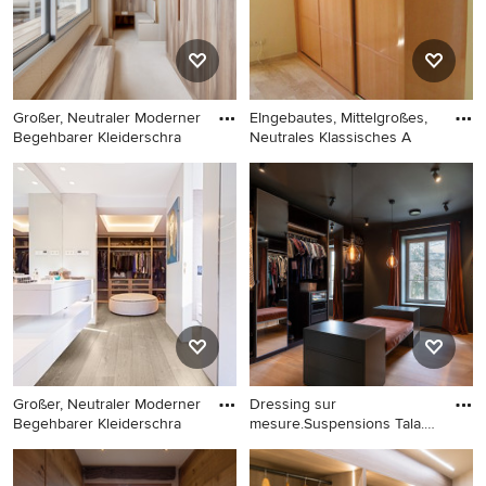
Teppichboden in Montpellier
Schrankfronten und beigem
Boden in Madrid
Großer, Neutraler Moderner
EIngebautes, Mittelgroßes,
Begehbarer Kleiderschra
Neutrales Klassisches A
Großer, Neutraler Moderner
EIngebautes, Mittelgroßes,
Begehbarer Kleiderschrank
Neutrales Klassisches
mit hellbraunen
Ankleidezimmer mit
Holzschränken,
profilierten Schrankfronten
Teppichboden und beigem
und hellbraunen
Boden in Paris
Holzschränken in Valencia
Großer, Neutraler Moderner
Dressing sur
Begehbarer Kleiderschra
mesure.Suspensions Tala.
banquette en
Großer, Neutraler Moderner
Großes, Neutrales Modernes
Begehbarer Kleiderschrank
Ankleidezimmer mit