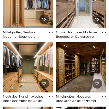
Holzboden und beigem
Holzschränken und hellem
Boden in Paris
Holzboden in Mailand
Mittelgroßer, Neutraler
Großer, Neutraler Moderner
Moderner Begehbarer
Begehbarer Kleiderschra
Kleide
Mittelgroßer, Neutraler
Großer, Neutraler Moderner
Moderner Begehbarer
Begehbarer Kleiderschrank
Kleiderschrank mit
mit offenen Schränken,
Schrankfronten mit vertiefter
hellbraunen Holzschränken,
Füllung, hellbraunen
hellem Holzboden und
Holzschränken,
beigem Boden in Bilbao
Keramikboden und grauem
Boden in Valencia
Neutrales Skandinavisches
Mittelgroßes, Neutrales
Ankleidezimmer mit Ankle
Rustikales Ankleidezimmer
Neutrales Skandinavisches
Mittelgroßes, Neutrales