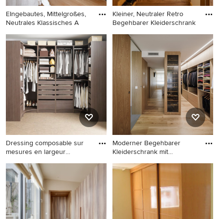
EIngebautes, Mittelgroßes,
Kleiner, Neutraler Retro
Neutrales Klassisches A
Begehbarer Kleiderschrank
EIngebautes, Mittelgroßes,
Kleiner, Neutraler Retro
Neutrales Klassisches
Begehbarer Kleiderschrank
Ankleidezimmer mit offenen
mit offenen Schränken,
Schränken, hellbraunen
hellbraunen Holzschränken
Holzschränken und hellem
und braunem Holzboden in
Holzboden in Sonstige
Stockholm
Dressing composable sur
Moderner Begehbarer
mesures en largeur
Kleiderschrank mit
uniquem
hellbraunen
Mittelgroßer, Neutraler
Moderner Begehbarer
Moderner Begehbarer
Kleiderschrank mit
Kleiderschrank mit offenen
hellbraunen Holzschränken,
Schränken, hellbraunen
braunem Holzboden,
Holzschränken und
flächenbündigen