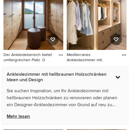
mit offenen Schränken,
Ankleidebereich, offenen
hellbraunen Holzschränken
Schränken, hellbraunen
und hellem Holzboden in
Holzschränken, hellem
Madrid
Holzboden und beigem
Boden in Sonstige
Der Ankleidebereich bietet
Mediterranes
umfangreichen Platz. O
Ankleidezimmer mit
flächenbündigen Sc
Großes, Neutrales Modernes
Mediterranes
Ankleidezimmer mit hellbraunen Holzschränken
Ankleidezimmer mit
Ankleidezimmer mit
Ideen und Design
Ankleidebereich,
flächenbündigen
flächenbündigen
Schrankfronten, hellbraunen
Sie suchen Inspiration, um Ihr Ankleidezimmer mit
Schrankfronten, hellbraunen
Holzschränken, hellem
hellbraunen Holzschränken zu renovieren oder planen
Holzschränken und hellem
Holzboden, beigem Boden
ein Designer-Ankleidezimmer von Grund auf neu zu
Holzboden in Sonstige
und gewölbter Decke in
gestalten? Houzz hat 454 Bilder der besten Designer,
Nizza
Mehr lesen
Inneneinrichter und Architekten dieses Landes, unter
anderem von POSITIV'AGENCEMENT und armarios