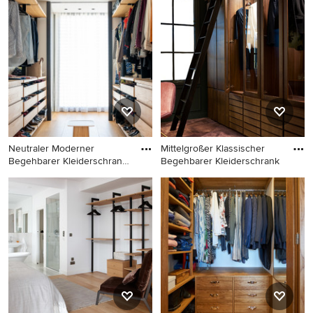
Ankleidezimmer mit
Rustikales Ankleidezimmer
Ankleidebereich,
mit Keramikboden und
hellbraunen Holzschränken,
hellbraunen Holzschränken
braunem Holzboden,
in Lyon
flächenbündigen
Schrankfronten und braunem
Boden in Barcelona
Neutraler Moderner
Mittelgroßer Klassischer
Begehbarer Kleiderschrank
Begehbarer Kleiderschrank
mit f
Neutraler Moderner
Mittelgroßer Klassischer
Begehbarer Kleiderschrank
Begehbarer Kleiderschrank
mit flächenbündigen
mit hellbraunen
Schrankfronten, hellbraunen
Holzschränken,
Holzschränken, braunem
Teppichboden und
Holzboden und braunem
Glasfronten in Stockholm
Boden in Barcelona