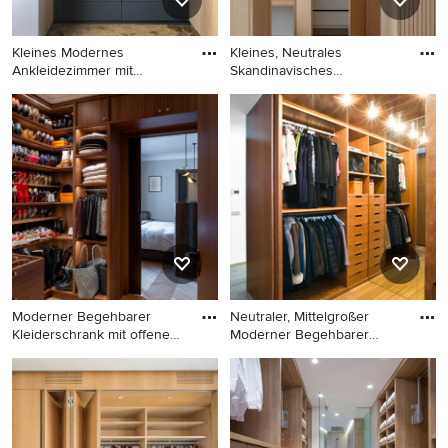
Kleines Modernes
Kleines, Neutrales
Ankleidezimmer mit
Skandinavisches
Ankleidebereic
Ankleidezimmer
Kleines Modernes
Kleines, Neutrales
Ankleidezimmer mit
Skandinavisches
Ankleidebereich,
Ankleidezimmer mit
flächenbündigen
Einbauschrank, hellbraunen
Schrankfronten, hellbraunen
Holzschränken,
Holzschränken und
Keramikboden und grauem
Teppichboden in Köln
Boden in Valencia
Moderner Begehbarer
Neutraler, Mittelgroßer
Kleiderschrank mit offenen
Moderner Begehbarer
Sch
Kleide
Moderner Begehbarer
Neutraler, Mittelgroßer
Kleiderschrank mit offenen
Moderner Begehbarer
Schränken, hellbraunen
Kleiderschrank mit offenen
Holzschränken, hellem
Schränken, hellbraunen