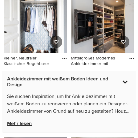
Kleiderschrank mit offenen
Schränken, hellem
Schränken, hellem
Holzboden und weißem
Holzboden und weißem
Boden in Bordeaux
Boden in Frankfurt am Main
Kleiner, Neutraler
Mittelgroßes Modernes
Klassischer Begehbarer
Ankleidezimmer mit
Kleiders
Keramikbo
Kleiner, Neutraler Klassischer
Mittelgroßes Modernes
Ankleidezimmer mit weißem Boden Ideen und
Begehbarer Kleiderschrank
Ankleidezimmer mit
Design
mit weißem Boden in
Keramikboden und weißem
Göteborg
Boden in Sonstige
Sie suchen Inspiration, um Ihr Ankleidezimmer mit
weißem Boden zu renovieren oder planen ein Designer-
Ankleidezimmer von Grund auf neu zu gestalten? Houzz
hat 212 Bilder der besten Designer, Inneneinrichter und
Mehr lesen
Architekten dieses Landes, unter anderem von Agence
KP-Architecte d'intérieur und Mars Avril. Sehen Sie sich