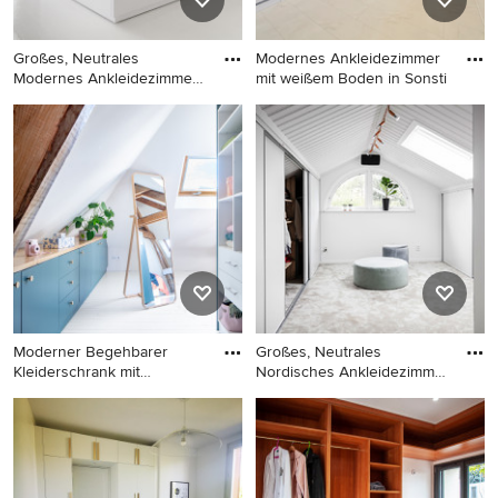
Großes, Neutrales
Modernes Ankleidezimmer
Modernes Ankleidezimmer
mit weißem Boden in Sonsti
mit Ankl
Großes, Neutrales Modernes
Modernes Ankleidezimmer
Ankleidezimmer mit
mit weißem Boden in
Ankleidebereich, offenen
Sonstige
Schränken, weißen
Schränken, Marmorboden
und weißem Boden in Köln
Moderner Begehbarer
Großes, Neutrales
Kleiderschrank mit
Nordisches Ankleidezimmer
flächenbünd
mit fl
Moderner Begehbarer
Großes, Neutrales
Kleiderschrank mit
Nordisches Ankleidezimmer
flächenbündigen
mit flächenbündigen
Schrankfronten, blauen
Schrankfronten,