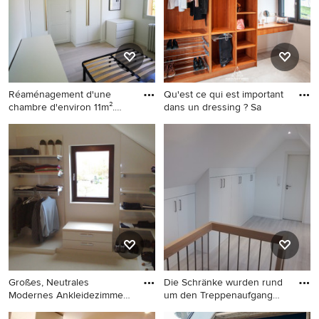
Schränken, weißem Boden
Teppichboden,
und gewölbter Decke in
Ankleidebereich, weißen
Bordeaux
Schränken und weißem
Boden in Göteborg
Réaménagement d'une
Qu'est ce qui est important
chambre d'environ 11m².
dans un dressing ? Sa
Dans
Mittelgroßes Modernes
Großes, Neutrales Modernes
Ankleidezimmer mit
Ankleidezimmer mit
Vinylboden und weißem
Ankleidebereich, offenen
Boden in Paris
Schränken, hellbraunen
Holzschränken,
Keramikboden und weißem
Boden in Sonstige
Großes, Neutrales
Die Schränke wurden rund
Modernes Ankleidezimmer
um den Treppenaufgang
mit Ankl
ang
Großes, Neutrales Modernes
Großes, Neutrales Modernes