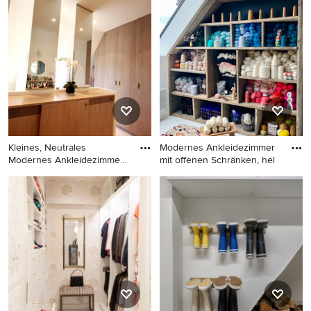
Ankleidezimmer mit
Ankleidezimmer mit
Ankleidebereich,
Ankleidebereich,
flächenbündigen
flächenbündigen
Schrankfronten, weißen
Schrankfronten, weißen
Schränken, Teppichboden
Schränken, Laminat und
und weißem Boden in
weißem Boden in Hamburg
Sonstige
Kleines, Neutrales
Modernes Ankleidezimmer
Modernes Ankleidezimmer
mit offenen Schränken, hel
mit Ank
Kleines, Neutrales Modernes
Modernes Ankleidezimmer
Ankleidezimmer mit
mit offenen Schränken,
Ankleidebereich, offenen
hellbraunen Holzschränken
Schränken, grauen
und weißem Boden in
Schränken, Teppichboden
Montpellier
und weißem Boden in Paris