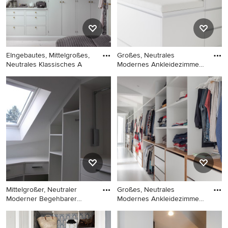
Holzschränken,
Keramikboden und weißem
Boden in Barcelona
EIngebautes, Mittelgroßes,
Großes, Neutrales
Neutrales Klassisches A
Modernes Ankleidezimmer
mit Ankl
EIngebautes, Mittelgroßes,
Großes, Neutrales Modernes
Neutrales Klassisches
Ankleidezimmer mit
Ankleidezimmer mit
Ankleidebereich, offenen
flächenbündigen
Schränken, weißen
Schrankfronten, weißen
Schränken, Marmorboden
Schränken, hellem
und weißem Boden in Köln
Holzboden und weißem
Boden in Aarhus
Mittelgroßer, Neutraler
Großes, Neutrales
Moderner Begehbarer
Modernes Ankleidezimmer
Kleide
mit weiß
Mittelgroßer, Neutraler
Großes, Neutrales Modernes
Moderner Begehbarer
Ankleidezimmer mit weißen