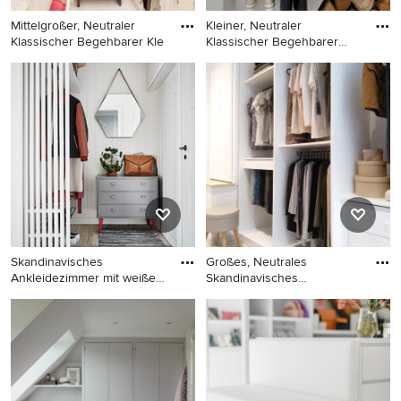
Mittelgroßer, Neutraler
Kleiner, Neutraler
Klassischer Begehbarer Kle
Klassischer Begehbarer
Kleiders
Mittelgroßer, Neutraler
Kleiner, Neutraler Klassischer
Klassischer Begehbarer
Begehbarer Kleiderschrank
Kleiderschrank mit offenen
mit offenen Schränken,
Schränken, weißen
weißen Schränken,
Schränken, Marmorboden
Keramikboden und weißem
und weißem Boden in Osaka
Boden in Lille
Skandinavisches
Großes, Neutrales
Ankleidezimmer mit weißem
Skandinavisches
Boden in
Ankleidezimmer m
Skandinavisches
Großes, Neutrales
Ankleidezimmer mit weißem
Skandinavisches
Boden in Göteborg
Ankleidezimmer mit
Ankleidebereich, offenen
Schränken, hellen