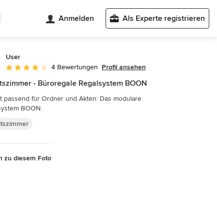
Anmelden
Als Experte registrieren
User
Profil ansehen
4 Bewertungen
Durchschnittliche Bewertung: 4 von 5 Sternen
tszimmer - Büroregale Regalsystem BOON
t passend für Ordner und Akten: Das modulare
system BOON.
itszimmer
n zu diesem Foto