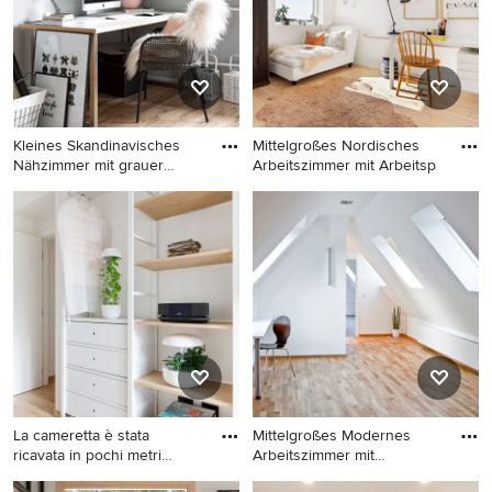
Holzboden, Einbau-
Schreibtisch und weißem
Schreibtisch und beigem
Boden in Barcelona
Boden in Berlin
Kleines Skandinavisches
Mittelgroßes Nordisches
Nähzimmer mit grauer
Arbeitszimmer mit Arbeitsp
Wandf
Kleines Skandinavisches
Mittelgroßes Nordisches
Nähzimmer mit grauer
Arbeitszimmer mit
Wandfarbe, hellem
Arbeitsplatz, weißer
Holzboden, freistehendem
Wandfarbe, hellem
Schreibtisch und braunem
Holzboden und
Boden in Berlin
freistehendem Schreibtisch
in Stockholm
La cameretta è stata
Mittelgroßes Modernes
ricavata in pochi metri
Arbeitszimmer mit
quadr
Arbeitspla
Kleines Nordisches
Mittelgroßes Modernes