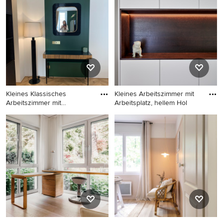
Wandfarbe, hellem
Holzboden, freistehendem
Holzboden, Einbau-
Schreibtisch, beigem Boden,
Schreibtisch und beigem
freigelegten Dachbalken und
Boden in Lille
gewölbter Decke in Mailand
Kleines Klassisches
Kleines Arbeitszimmer mit
Arbeitszimmer mit
Arbeitsplatz, hellem Hol
Arbeitsplatz
Kleines Klassisches
Kleines Arbeitszimmer mit
Arbeitszimmer mit
Arbeitsplatz, hellem
Arbeitsplatz, grüner
Holzboden und Einbau-
Wandfarbe, hellem
Schreibtisch in Hamburg
Holzboden, freistehendem
Schreibtisch und
Kassettendecke in Bordeaux