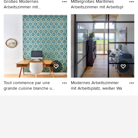
Großes Modernes
Mittelgroßes Maritimes
Arbeitszimmer mit
Arbeitszimmer mit Arbeitspl
Arbeitsplatz, we
Großes Modernes
Mittelgroßes Maritimes
Arbeitszimmer mit
Arbeitszimmer mit
Arbeitsplatz, weißer
Arbeitsplatz, rosa Wandfarbe,
Wandfarbe, hellem
hellem Holzboden,
Holzboden, freistehendem
freistehendem Schreibtisch
Schreibtisch und weißem
und braunem Boden in
Boden in Berlin
Nantes
Tout commence par une
Modernes Arbeitszimmer
grande cuisine blanche un
mit Arbeitsplatz, weißer Wa
pe
Mittelgroßes Modernes
Modernes Arbeitszimmer mit
Arbeitszimmer mit
Arbeitsplatz, weißer
Arbeitsplatz, bunten
Wandfarbe, hellem
Wänden, hellem Holzboden
Holzboden, freistehendem
und freistehendem
Schreibtisch, beigem Boden
Schreibtisch in Marseille
und Holzdecke in München