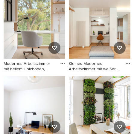
Lesezimmer mit weißer
Arbeitszimmer mit
Wandfarbe, hellem
Arbeitsplatz, weißer
Holzboden und
Wandfarbe, hellem
freistehendem Schreibtisch
Holzboden und Einbau-
in Mailand
Schreibtisch in Dortmund
Modernes Arbeitszimmer
Kleines Modernes
mit hellem Holzboden,
Arbeitszimmer mit weißer
Einba
Wandfarb
Modernes Arbeitszimmer mit
Kleines Modernes
hellem Holzboden, Einbau-
Arbeitszimmer mit weißer
Schreibtisch und beigem
Wandfarbe, hellem
Boden in Barcelona
Holzboden, Einbau-
Schreibtisch und braunem
Boden in Sonstige