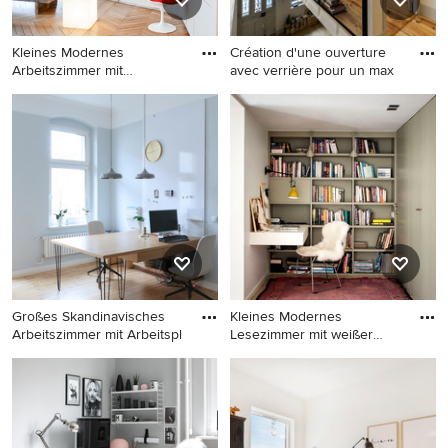
Kleines Modernes
Création d'une ouverture
Arbeitszimmer mit
avec verrière pour un max
Arbeitsplatz, w
Kleines Modernes
Mittelgroßes Modernes
Arbeitszimmer mit
Arbeitszimmer mit
Arbeitsplatz, weißer
Arbeitsplatz, hellem
Wandfarbe, hellem
Holzboden, freistehendem
Holzboden und Einbau-
Schreibtisch, beigem Boden
Schreibtisch in Paris
und weißer Wandfarbe in
Toulouse
Großes Skandinavisches
Kleines Modernes
Arbeitszimmer mit Arbeitspl
Lesezimmer mit weißer
Wandfarbe,
Großes Skandinavisches
Kleines Modernes
Arbeitszimmer mit
Lesezimmer mit weißer
Arbeitsplatz, blauer
Wandfarbe, hellem
Wandfarbe, hellem
Holzboden, Einbau-