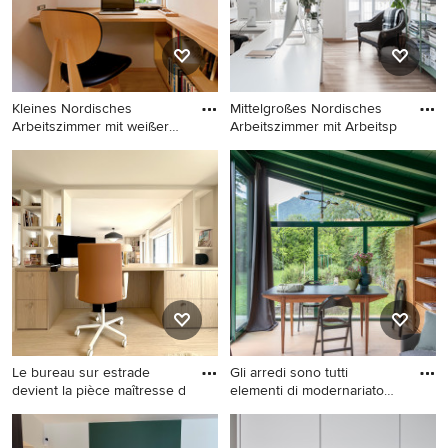
Schreibtisch in Berlin
Kleines Nordisches
Mittelgroßes Nordisches
Arbeitszimmer mit weißer
Arbeitszimmer mit Arbeitsp
Wandfa
Kleines Nordisches
Mittelgroßes Nordisches
Arbeitszimmer mit weißer
Arbeitszimmer mit
Wandfarbe, Einbau-
Arbeitsplatz, weißer
Schreibtisch, Arbeitsplatz
Wandfarbe, hellem
und hellem Holzboden in
Holzboden und
Sonstige
freistehendem Schreibtisch
in Sonstige
Le bureau sur estrade
Gli arredi sono tutti
devient la pièce maîtresse d
elementi di modernariato
che
Großes Modernes
Modernes Arbeitszimmer mit
Lesezimmer mit beiger
weißer Wandfarbe, hellem