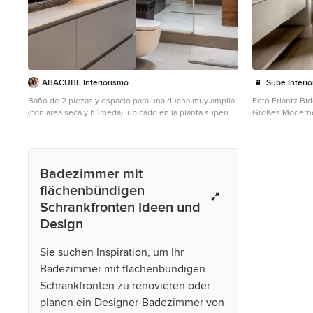
ABACUBE Interiorismo
Sube Interi
Baño de 2 piezas y espacio para una ducha muy amplia
Foto Erlantz Bi
(con área seca y húmeda), ubicado en la planta superior
Großes Moderne
entre dos habitaciones.
flächenbündige
Großes Modernes Badezimmer En Suite mit
freistehender 
flächenbündigen Schrankfronten, weißen Schränken,
Wandtoilette, g
Duschnische, Wandtoilette, schwarz-weißen Fliesen,
Laminat, Aufsa
Badezimmer mit
Keramikfliesen, weißer Wandfarbe, Keramikboden,
Waschbecken/Wa
Aufsatzwaschbecken, Speckstein-
Waschtischplat
flächenbündigen
Waschbecken/Waschtisch, grauem Boden, Schiebetür-
eingebautem Wa
Schrankfronten Ideen und
Duschabtrennung, weißer Waschtischplatte,
Doppelwaschbecken, eingebautem Waschtisch und
Design
gewölbter Decke in Barcelona
Sie suchen Inspiration, um Ihr
Badezimmer mit flächenbündigen
Schrankfronten zu renovieren oder
planen ein Designer-Badezimmer von