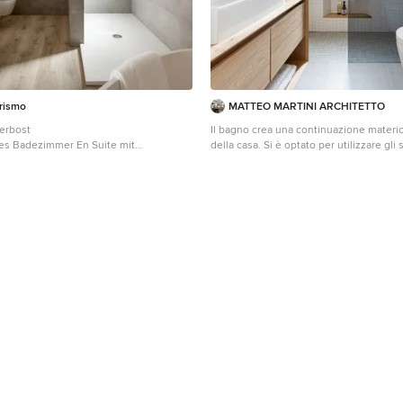
orismo
MATTEO MARTINI ARCHITETTO
derbost
Il bagno crea una continuazione materic
s Badezimmer En Suite mit
della casa. Si è optato per utilizzare gli stessi materiali
n Schrankfronten, weißen Schränken,
per il mobile del lavabo e per la colonna 
Badewanne, bodengleicher Dusche,
dettaglio principale è stato quello di pie
rauen Fliesen, grauer Wandfarbe,
bordo del mobile per creare una gola di
tzwaschbecken, Marmor-
cassetti ed un vano a giorno nella parte 
schtisch, braunem Boden, weißer
di Duravit va in appoggio ed è contrasta
te, WC-Raum, Einzelwaschbecken und
rubinetterie nere Gun di Jacuzzi. Le pareti sono
schtisch in Bilbao
rivestite di Biscuits, le piastrelle di 41z