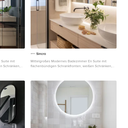
Sincro
Suite mit
Mittelgroßes Modernes Badezimmer En Suite mit
en Schränken,
flächenbündigen Schrankfronten, weißen Schränken,
ndfarbe,
Duschnische, Wandtoilette, beigen Fliesen, beiger
aschtisch,
Wandfarbe, Porzellan-Bodenfliesen,
ecken und
Aufsatzwaschbecken, Quarzwerkstein-Waschtisch,
beigem Boden, Falttür-Duschabtrennung, weißer
Waschtischplatte, Doppelwaschbecken und
schwebendem Waschtisch in Barcelona