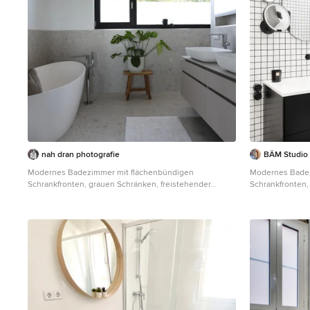
nah dran photografie
BÄM Studio
Modernes Badezimmer mit flächenbündigen
Modernes Badez
Schrankfronten, grauen Schränken, freistehender
Schrankfronten
Badewanne, beigen Fliesen, weißer Wandfarbe,
Nische, Duschb
Aufsatzwaschbecken, beigem Boden, grauer
integriertem W
Waschtischplatte, Doppelwaschbecken und
Dusche, weißer
schwebendem Waschtisch in Frankfurt am Main
und schwebende