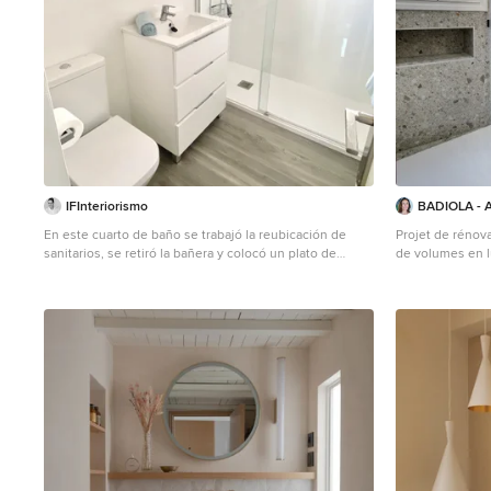
IFInteriorismo
BADIOLA - Ar
En este cuarto de baño se trabajó la reubicación de
Projet de rénov
sanitarios, se retiró la bañera y colocó un plato de
de volumes en l
ducha. Se potenció la luz apostando por todo al blanco
à chaque pièce.
en azulejos y sanitarios más mobiliario. Al tratarse de
lumineux. Des c
un piso destinado al alquiler se pretendía un diseño
nuit, la chaleur
atemporal.
verrière en harm
couleurs du mobi