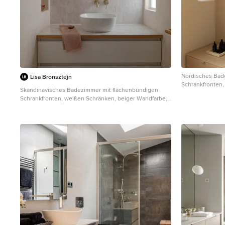
Nordisches Bad
Lisa Bronsztejn
Schrankfronten,
Skandinavisches Badezimmer mit flächenbündigen
integriertem W
Schrankfronten, weißen Schränken, beiger Wandfarbe,
schwebendem Wa
Aufsatzwaschbecken, gefliestem Waschtisch, weißer
Waschtischplatte, Einzelwaschbecken, schwebendem
Waschtisch, freigelegten Dachbalken und
Holzdielendecke in Lyon