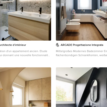
chitecte d'intérieur
ARCADE Progettazione Integrata
ation d'un appartement ancien. Etude
Mittelgroßes Modernes Badezimmer En 
ui donnant une nouvelle fonctionnalité
flächenbündigen Schrankfronten, weiß
 Des espaces ouverts, conviviaux et
Badewanne in Nische, Bidet, blauer Wa
ouleurs claires avec des touches bleu
braunem Holzboden, Quarzwerkstein-W
 du parquet en chêne et le métal de la
braunem Boden, integriertem Waschb
onie se marient avec les tissus et
weißer Waschtischplatte in Venedig
lier.