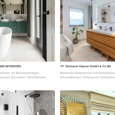
SEN INTERIORS
Zimmerei Hauser GmbH & Co.KG
immer mit flächenbündigen
Modernes Badezimmer mit flächenbün
 grünen Schränken, freistehender
Schrankfronten, hellbraunen Holzschrä
nen Fliesen, Aufsatzwaschbecken,
Eckbadewanne, weißer Wandfarbe, Tro
 Doppelwaschbecken und
Waschtisch aus Holz, grauem Boden, b
schtisch in Frankfurt am Main
Waschtischplatte, Doppelwaschbecken
freistehendem Waschtisch in München