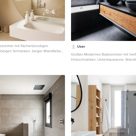
ezimmer mit flächenbündigen
User
 beigen Schränken, beiger Wandfarbe,
Großes Modernes Badezimmer mit hel
aschbecken, Einzelwaschbecken und
Holzschränken, Unterbauwanne, Wandto
schtisch in Paris
schwarzen Fliesen, Keramikfliesen, sch
Wandfarbe, Keramikboden, Einbauwasc
Mineralwerkstoff-Waschtisch, schwarz
Schiebetür-Duschabtrennung, Doppel
schwebendem Waschtisch und flächen
Schrankfronten in Paris