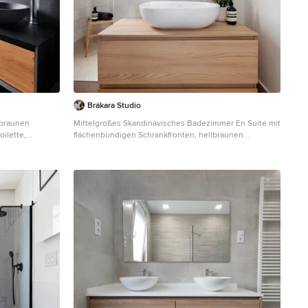
Brákara Studio
lbraunen
Mittelgroßes Skandinavisches Badezimmer En Suite mit
ilette,
flächenbündigen Schrankfronten, hellbraunen
warzer
Holzschränken, Duschnische, weißen Fliesen,
hbecken,
Keramikfliesen, weißer Wandfarbe, Keramikboden,
em Boden,
Aufsatzwaschbecken, Waschtisch aus Holz, beigem
waschbecken,
Boden, offener Dusche, weißer Waschtischplatte,
bündigen
Einzelwaschbecken und schwebendem Waschtisch in
Barcelona