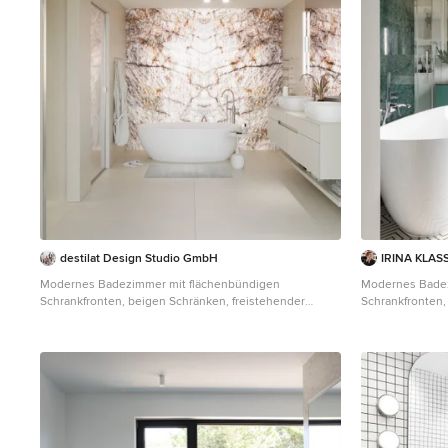
destilat Design Studio GmbH
IRINA KLAS
Modernes Badezimmer mit flächenbündigen
Modernes Badez
Schrankfronten, beigen Schränken, freistehender
Schrankfronten,
Badewanne, braunen Fliesen, Steinplatten, beiger
Badewanne, grü
Wandfarbe, Aufsatzwaschbecken, beigem Boden, WC-
weißem Boden,
Raum, Doppelwaschbecken und schwebendem
schwebendem Wa
Waschtisch in Sonstige