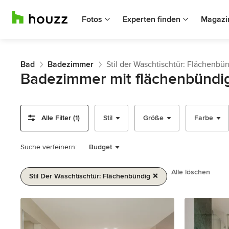
Fotos
Experten finden
Magazi
Bad
Badezimmer
Stil der Waschtischtür: Flächenbü
Badezimmer mit flächenbündi
Alle Filter (1)
Stil
Größe
Farbe
Suche verfeinern:
Budget
Alle löschen
Stil Der Waschtischtür: Flächenbündig
1
von
2