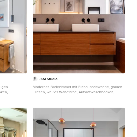
JKM Studio
digen
Modernes Badezimmer mit Einbaubadewanne, grauen
nken,
Fliesen, weißer Wandfarbe, Aufsatzwaschbecken,
gwaschbecken,
grauem Boden, Doppelwaschbecken, schwebendem
rauner
Waschtisch, flächenbündigen Schrankfronten,
 und
hellbraunen Holzschränken und schwarzer
Waschtischplatte in Berlin