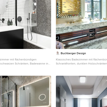
Buchberger Design
immer mit flächenbündigen
Klassisches Badezimmer mit flächenbü
, schwarzen Schränken, Badewanne in
Schrankfronten, dunklen Holzschränken
adewanne, weißen Fliesen,
Badewanne, beiger Wandfarbe, Unterb
aschbecken, grauem Boden, offener
weißem Boden, weißer Waschtischplatt
 Waschtischplatte, Einzelwaschbecken
Doppelwaschbecken, schwebendem Wa
m Waschtisch in Berlin
eingelassener Decke in München