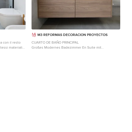
M3 REFORMAS DECORACION PROYECTOS
a con il resto
CUARTO DE BAÑO PRINCIPAL
Großes Modernes Badezimmer En Suite mit
laterale. Il
flächenbündigen Schrankfronten, weißen Schränken,
gare a 45° il
Nasszelle, Wandtoilette, beigen Fliesen,
 apertura dei
Keramikfliesen, beiger Wandfarbe, Keramikboden,
bassa. Il lavabo
Aufsatzwaschbecken, Quarzwerkstein-Waschtisch,
to dalle
beigem Boden, offener Dusche, weißer
Waschtischplatte, WC-Raum, Doppelwaschbecken und
ero42.
schwebendem Waschtisch in Sonstige