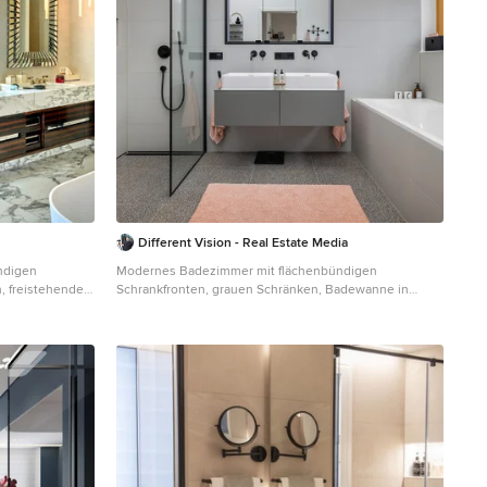
Different Vision - Real Estate Media
ndigen
Modernes Badezimmer mit flächenbündigen
, freistehender
Schrankfronten, grauen Schränken, Badewanne in
auwaschbecken,
Nische, bodengleicher Dusche, grauen Fliesen, weißer
e,
Wandfarbe, Aufsatzwaschbecken, grauem Boden,
schtisch und
offener Dusche, grauer Waschtischplatte,
Doppelwaschbecken, schwebendem Waschtisch und
gewölbter Decke in München