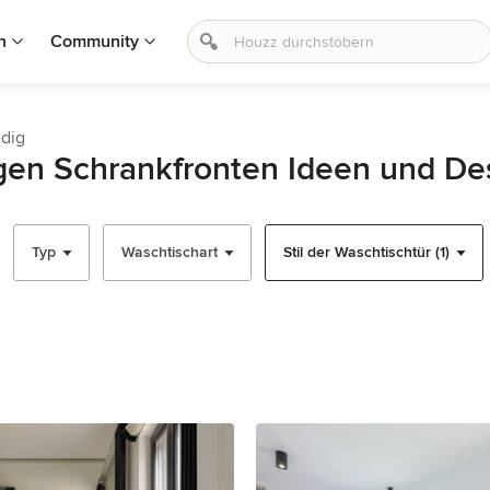
n
Community
ndig
gen Schrankfronten Ideen und De
Typ
Waschtischart
Stil der Waschtischtür (1)