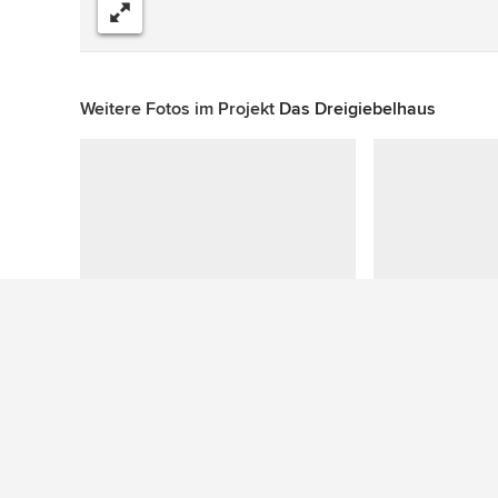
Teilen
Weitere Fotos im Projekt
Das Dreigiebelhaus
Das sagen Mitarbeiter von Houzz
Eva Bodenmüller
hat dies zu
Ein Haus günsti
29. Juni 2018
Die Treppe hat der gelernte Schlosser Lehmeier selb