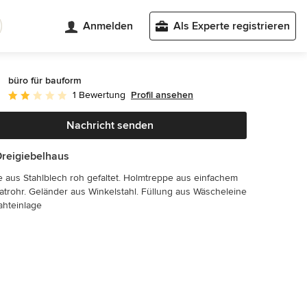
Anmelden
Als Experte registrieren
büro für bauform
Profil ansehen
1 Bewertung
Durchschnittliche Bewertung: 2 von 5 Sternen
Nachricht senden
reigiebelhaus
 aus Stahlblech roh gefaltet. Holmtreppe aus einfachem
trohr. Geländer aus Winkelstahl. Füllung aus Wäscheleine
ahteinlage