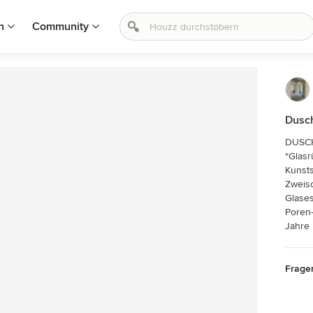
n
Community
Dusch
DUSCH
*Glasr
Kunsts
Zweisc
Glases
Poren-
Jahre
Frage