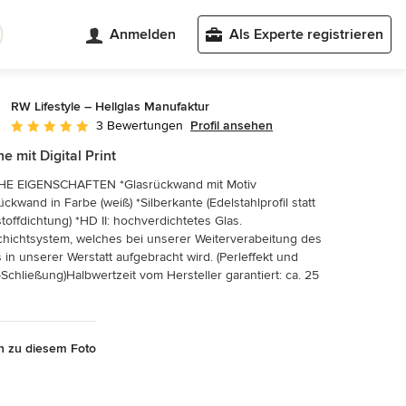
Anmelden
Als Experte registrieren
RW Lifestyle – Hellglas Manufaktur
Profil ansehen
3 Bewertungen
Durchschnittliche Bewertung: 5 von 5 Sternen
e mit Digital Print
E EIGENSCHAFTEN *Glasrückwand mit Motiv
ückwand in Farbe (weiß) *Silberkante (Edelstahlprofil statt
toffdichtung) *HD II: hochverdichtetes Glas.
hichtsystem, welches bei unserer Weiterverabeitung des
 in unserer Werstatt aufgebracht wird. (Perleffekt und
Schließung)Halbwertzeit vom Hersteller garantiert: ca. 25
n zu diesem Foto