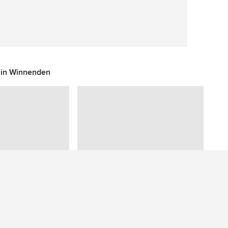
Speichern
 in Winnenden
Sie haben eine Frage zu diesem Foto? Fragen Sie unsere Community.