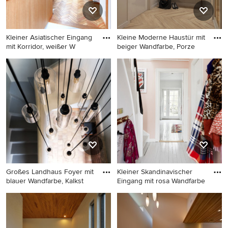
Kleiner Asiatischer Eingang
Kleine Moderne Haustür mit
mit Korridor, weißer W
beiger Wandfarbe, Porze
Kleiner Asiatischer Eingang
Kleine Moderne Haustür mit
mit Korridor, weißer
beiger Wandfarbe, Porzellan-
Wandfarbe, Betonboden und
Bodenfliesen, Einzeltür und
grauem Boden in Nagoya
beigem Boden in Sonstige
Großes Landhaus Foyer mit
Kleiner Skandinavischer
blauer Wandfarbe, Kalkst
Eingang mit rosa Wandfarbe
Großes Landhaus Foyer mit
Kleiner Skandinavischer
blauer Wandfarbe, Kalkstein,
Eingang mit rosa Wandfarbe,
Drehtür und beigem Boden
gebeiztem Holzboden und