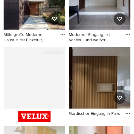
Mittelgroße Moderne
Moderner Eingang mit
Haustür mit Einzeltür,
Vestibül und weißer
hellbra
Wandfarbe
Mittelgroße Moderne
Moderner Eingang mit
Gesponsert
Haustür mit Einzeltür,
Vestibül und weißer
hellbrauner Holzhaustür,
Wandfarbe in Tokio
schwarzer Wandfarbe und
Peripherie
Betonboden in Barcelona
Nordischer Eingang in Paris
Nordischer Eingang in Paris