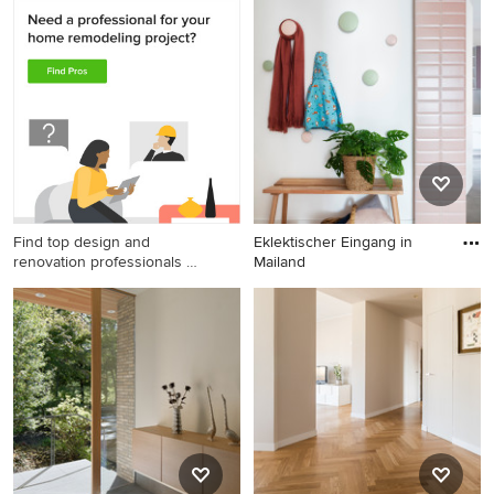
Große Moderne Haustür mit
Mittelgroßer Asiatischer
weißer Wandfarbe, Drehtür
Eingang mit Korridor und
und hellbrauner Holzhaustür
Porzellan-Bodenfliesen in
in Sonstige
Sonstige
Find top design and
Eklektischer Eingang in
renovation professionals on
Mailand
Houzz
Eklektischer Eingang in
Mailand