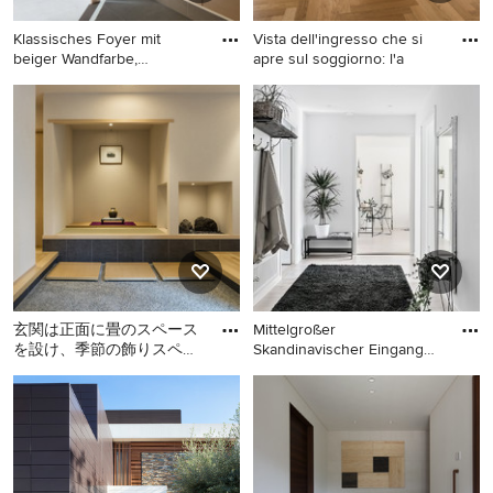
Klassisches Foyer mit
Vista dell'ingresso che si
beiger Wandfarbe,
apre sul soggiorno: l'a
Keramikbod
Klassisches Foyer mit beiger
Modernes Foyer mit beiger
Wandfarbe, Keramikboden,
Wandfarbe, hellem
Einzeltür, heller Holzhaustür
Holzboden, hellbrauner
und grauem Boden in
Holzhaustür und braunem
Sonstige
Boden in Mailand
玄関は正面に畳のスペース
Mittelgroßer
を設け、季節の飾りスペー
Skandinavischer Eingang
スとしています。和の趣で
mit Vestibül,
Asiatischer Eingang mit
Mittelgroßer Skandinavischer
お客様を迎える空間にしま
weißer Wandfarbe, Korridor
Eingang mit Vestibül, weißer
した
und grauem Boden in Kobe
Wandfarbe, hellem
Holzboden und Einzeltür in
Göteborg