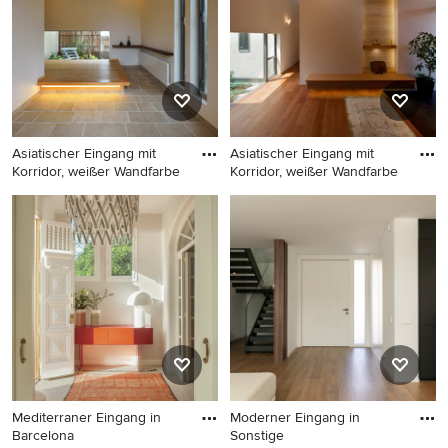
in Paris
weißem Boden in Aarhus
Asiatischer Eingang mit
Asiatischer Eingang mit
Korridor, weißer Wandfarbe
Korridor, weißer Wandfarbe
Asiatischer Eingang mit
Asiatischer Eingang mit
Korridor, weißer Wandfarbe
Korridor, weißer Wandfarbe,
und beigem Boden in
braunem Holzboden,
Sonstige
Einzeltür, hellbrauner
Holzhaustür und braunem
Boden in Sonstige
Mediterraner Eingang in
Moderner Eingang in
Barcelona
Sonstige