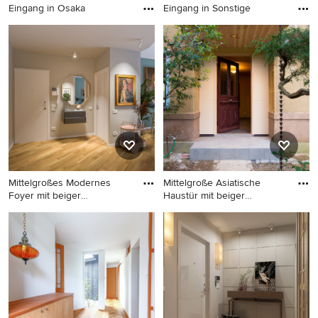
Eingang in Osaka
Eingang in Sonstige
Eingang in Osaka
Eingang in Sonstige
Mittelgroßes Modernes
Mittelgroße Asiatische
Foyer mit beiger
Haustür mit beiger
Wandfarbe,
Wandfarb
Mittelgroßes Modernes
Mittelgroße Asiatische
Foyer mit beiger Wandfarbe,
Haustür mit beiger
hellem Holzboden, Einzeltür,
Wandfarbe, Einzeltür und
weißer Haustür und
dunkler Holzhaustür in Kyoto
eingelassener Decke