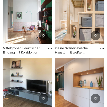
– wenn Sie ein Eingang-Design entdeckt haben, das Sie
inspiriert, speichern Sie das Foto in einem Ideenbuch
oder kontaktieren Sie den Experten, dessen Design-
Ideen Sie sich auch für Ihr Zuhause vorstellen können.
Entdecken Sie in unserer Fotogalerie schöne Eingang-
Ideen und finden Sie heraus, warum Houzz die beste
Erfahrung bietet, wenn es um die Renovierung oder das
Einrichten von Haus und Wohnung geht.
Mittelgroßer Eklektischer
Kleine Skandinavische
Eingang mit Korridor, gr
Haustür mit weißer
Wandfarbe
Mittelgroßer Eklektischer
Kleine Skandinavische
Eingang mit Korridor, grauer
Haustür mit weißer
Wandfarbe, hellem
Wandfarbe, hellem
Holzboden und beigem
Holzboden, Einzeltür, weißer
Boden in Mailand
Haustür und beigem Boden
in Lille