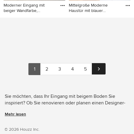
Moderner Eingang mit
Mittelgroße Moderne
beiger Wandfarbe,
Haustür mit blauer
Keramikbode
Wandfarbe,
Moderner Eingang mit beiger
Mittelgroße Moderne
Wandfarbe, Keramikboden
Haustür mit blauer
und beigem Boden in
Wandfarbe, hellem
Bologna
Holzboden, Einzeltür, blauer
Haustür und beigem Boden
in Paris
1
2
3
4
5
Sie möchten, dass Ihr Eingang mit beigem Boden Sie
inspiriert? Ob Sie renovieren oder planen einen Designer-
Eingang von Grund auf neu zu gestalten – Houzz hat 3.244
Mehr lesen
Bilder der besten Designer, Inneneinrichter und
Architekten dieses Landes, unter anderem von
hetre.amenagement und Giacomo Zanelli. Sehen Sie sich
© 2026 Houzz Inc.