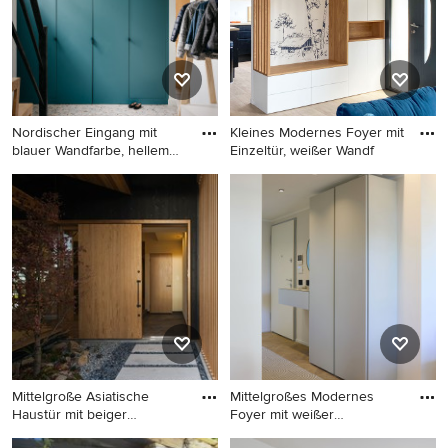
in Paris
und beigem Boden in Rom
Nordischer Eingang mit
Kleines Modernes Foyer mit
blauer Wandfarbe, hellem
Einzeltür, weißer Wandf
Ho
Nordischer Eingang mit
Kleines Modernes Foyer mit
blauer Wandfarbe, hellem
Einzeltür, weißer Wandfarbe,
Holzboden, beigem Boden
hellem Holzboden,
und Stauraum in Paris
schwarzer Haustür und
beigem Boden
Mittelgroße Asiatische
Mittelgroßes Modernes
Haustür mit beiger
Foyer mit weißer
Wandfarb
Wandfarbe,
Mittelgroße Asiatische
Mittelgroßes Modernes