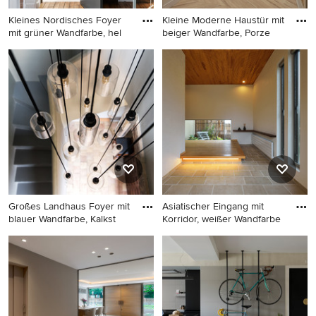
Kleines Nordisches Foyer
Kleine Moderne Haustür mit
mit grüner Wandfarbe, hel
beiger Wandfarbe, Porze
Kleines Nordisches Foyer mit
Kleine Moderne Haustür mit
grüner Wandfarbe, hellem
beiger Wandfarbe, Porzellan-
Holzboden, Drehtür, grüner
Bodenfliesen, Einzeltür und
Haustür und beigem Boden
beigem Boden in Sonstige
in Paris
Großes Landhaus Foyer mit
Asiatischer Eingang mit
blauer Wandfarbe, Kalkst
Korridor, weißer Wandfarbe
Großes Landhaus Foyer mit
Asiatischer Eingang mit
blauer Wandfarbe, Kalkstein,
Korridor, weißer Wandfarbe
Drehtür und beigem Boden
und beigem Boden in
in Paris
Sonstige