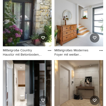
Haustür mit beiger
Foyer mit weißer Wandfarbe,
Wandfarbe, Schiebetür, heller
hellem Holzboden, Einzeltür,
Holzhaustür und beigem
weißer Haustür und beigem
Boden in Sonstige
Boden in Mailand
Mittelgroße Country
Mittelgroßes Modernes
Haustür mit Betonboden,
Foyer mit weißer
Doppel
Wandfarbe,
Mittelgroße Country Haustür
Mittelgroßes Modernes
mit Betonboden, Doppeltür,
Foyer mit weißer Wandfarbe,
grauer Haustür und beigem
Keramikboden, Einzeltür,
Boden in Sonstige
grauer Haustür und beigem
Boden in Straßburg