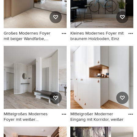
Großes Modernes Foyer
Kleines Modernes Foyer mit
mit beiger Wandfarbe,
braunem Holzboden, Einz
Porzel
Großes Modernes Foyer mit
Kleines Modernes Foyer mit
beiger Wandfarbe, Porzellan-
braunem Holzboden,
Bodenfliesen, Doppeltür,
Einzeltür, schwarzer Haustür
brauner Haustür, beigem
und beigem Boden in
Boden und eingelassener
Barcelona
Decke in Tokio
Mittelgroßes Modernes
Mittelgroßer Moderner
Foyer mit weißer
Eingang mit Korridor, weißer
Wandfarbe,
Mittelgroßes Modernes
Mittelgroßer Moderner
Foyer mit weißer Wandfarbe,
Eingang mit Korridor, weißer