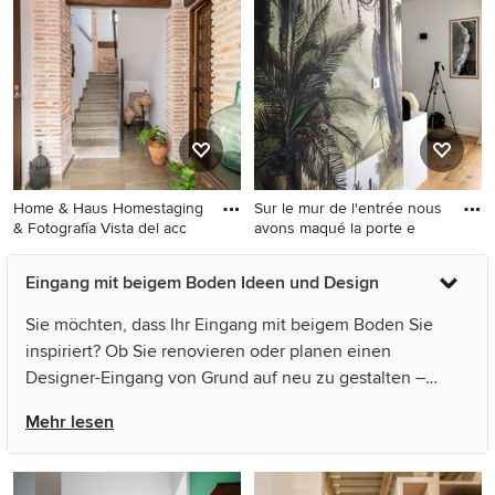
Porzellan-Bodenfliesen,
Haustür, weißer Wandfarbe,
Einzeltür, weißer Haustür
hellem Holzboden und
und beigem Boden
beigem Boden in Paris
Home & Haus Homestaging
Sur le mur de l'entrée nous
& Fotografía Vista del acc
avons maqué la porte e
Kleiner Klassischer Eingang
Kleiner Moderner Eingang
Eingang mit beigem Boden Ideen und Design
mit Korridor, weißer
mit Korridor, bunten Wänden,
Wandfarbe, Porzellan-
hellem Holzboden und
Sie möchten, dass Ihr Eingang mit beigem Boden Sie
Bodenfliesen, Einzeltür,
beigem Boden in Paris
inspiriert? Ob Sie renovieren oder planen einen
brauner Haustür und beigem
Designer-Eingang von Grund auf neu zu gestalten –
Boden in Sonstige
Houzz hat 3.244 Bilder der besten Designer,
Mehr lesen
Inneneinrichter und Architekten dieses Landes, unter
anderem von diotti.com und Giacomo Zanelli. Sehen Sie
sich Fotos in vielen verschiedenen Farben und Stilen an