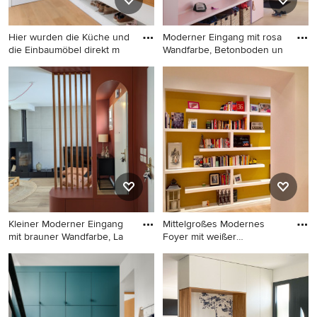
Hier wurden die Küche und
Moderner Eingang mit rosa
die Einbaumöbel direkt m
Wandfarbe, Betonboden un
Mittelgroßer Moderner
Moderner Eingang mit rosa
Eingang mit Korridor, weißer
Wandfarbe, Betonboden und
Wandfarbe, hellem
beigem Boden in Hamburg
Holzboden, Einzeltür, weißer
Haustür und beigem Boden
in Stuttgart
Kleiner Moderner Eingang
Mittelgroßes Modernes
mit brauner Wandfarbe, La
Foyer mit weißer
Wandfarbe,
Kleiner Moderner Eingang
Mittelgroßes Modernes
mit brauner Wandfarbe,
Foyer mit weißer Wandfarbe,
Laminat, Einzeltür, weißer
Porzellan-Bodenfliesen,
Haustür und beigem Boden
Doppeltür, weißer Haustür