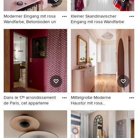
Moderner Eingang mit rosa
Kleiner Skandinavischer
Wandfarbe, Betonboden un
Eingang mit rosa Wandfarbe
Moderner Eingang mit rosa
Kleiner Skandinavischer
Wandfarbe, Betonboden und
Eingang mit rosa Wandfarbe,
beigem Boden in Hamburg
gebeiztem Holzboden und
weißem Boden in Aarhus
Dans le 17ᵉ arrondissement
Mittelgroße Moderne
de Paris, cet apparteme
Haustür mit rosa
Wandfarbe, he
Mittelgroße Klassische
Mittelgroße Moderne
Haustür mit rosa Wandfarbe,
Haustür mit rosa Wandfarbe,
hellem Holzboden, Einzeltür
hellem Holzboden und
und braunem Boden in Paris
braunem Boden in Paris