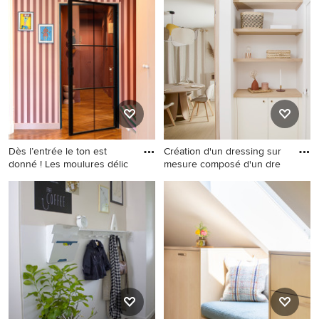
Eingang mit rosa Wandfarbe
rosa Wandfarbe, Holzdecke
in Paris
und Holzwänden in Sonstige
Dès l’entrée le ton est
Création d'un dressing sur
donné ! Les moulures délic
mesure composé d'un dre
Mittelgroßer Moderner
Großes Modernes Foyer mit
Eingang mit rosa Wandfarbe,
rosa Wandfarbe, Travertin,
braunem Holzboden und
Einzeltür und beigem Boden
Tapetenwänden in Lyon
in Paris