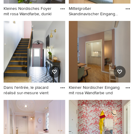
Kleines Nordisches Foyer
Mittelgroßer
mit rosa Wandfarbe, dunkl
Skandinavischer Eingang
mit Korridor
Kleines Nordisches Foyer mit
Mittelgroßer Skandinavischer
rosa Wandfarbe, dunklem
Eingang mit Korridor und rosa
Holzboden, Einzeltür und
Wandfarbe in München
weißer Haustür in Sonstige
Dans l'entrée, le placard
Kleiner Nordischer Eingang
réalisé sur-mesure vient
mit rosa Wandfarbe und
Mittelgroßer Moderner
Kleiner Nordischer Eingang
Eingang mit rosa Wandfarbe
mit rosa Wandfarbe und
in Paris
braunem Holzboden in
Bologna