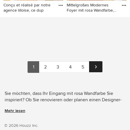
Conçu et réalisé par notre
Mittelgroßes Modernes
agence lilloise, ce dup
Foyer mit rosa Wandfarbe,
he
Großer Nordischer Eingang
Mittelgroßes Modernes
mit rosa Wandfarbe und
Foyer mit rosa Wandfarbe,
braunem Holzboden in Lille
hellem Holzboden und
beigem Boden in Bordeaux
1
2
3
4
5
Sie möchten, dass Ihr Eingang mit rosa Wandfarbe Sie
inspiriert? Ob Sie renovieren oder planen einen Designer-
Eingang von Grund auf neu zu gestalten – Houzz hat 165
Mehr lesen
Bilder der besten Designer, Inneneinrichter und
Architekten dieses Landes, unter anderem von Solho
Studio und Namelya Home. Sehen Sie sich Fotos in vielen
© 2026 Houzz Inc.