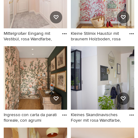
Mittelgroßer Eingang mit
Kleine Stilmix Haustür mit
Vestibül, rosa Wandfarbe,
braunem Holzboden, rosa
Mittelgroßer Eingang mit
Kleine Stilmix Haustür mit
Vestibül, rosa Wandfarbe,
braunem Holzboden, rosa
Marmorboden, Einzeltür und
Wandfarbe, Einzeltür und
weißer Haustür in Tokio
weißer Haustür in Malaga
Ingresso con carta da parati
Kleines Skandinavisches
floreale, con agrumi
Foyer mit rosa Wandfarbe,
Kleiner Stilmix Eingang mit
Kleines Skandinavisches
rosa Wandfarbe, hellem
Foyer mit rosa Wandfarbe,