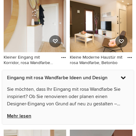
Holzboden, Einzeltür,
dunklem Holzboden,
braunem Boden und
Einzeltür und weißer Haustür
Tapetenwänden in Mailand
in Sonstige
Kleiner Eingang mit
Kleine Moderne Haustür mit
Korridor, rosa Wandfarbe
rosa Wandfarbe, Betonbo
und b
Kleiner Eingang mit Korridor,
Kleine Moderne Haustür mit
Eingang mit rosa Wandfarbe Ideen und Design
rosa Wandfarbe und beigem
rosa Wandfarbe,
Boden in Paris
Betonboden, Einzeltür,
Sie möchten, dass Ihr Eingang mit rosa Wandfarbe Sie
weißer Haustür und grauem
inspiriert? Ob Sie renovieren oder planen einen
Boden in Florenz
Designer-Eingang von Grund auf neu zu gestalten –
Houzz hat 165 Bilder der besten Designer,
Mehr lesen
Inneneinrichter und Architekten dieses Landes, unter
anderem von アニーズ株式会社 und Mia Mortensen
Photography. Sehen Sie sich Fotos in vielen