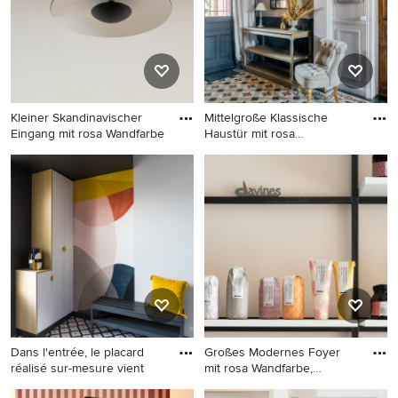
Kleiner Skandinavischer
Mittelgroße Klassische
Eingang mit rosa Wandfarbe
Haustür mit rosa
Wandfarbe,
Kleiner Skandinavischer
Mittelgroße Klassische
Eingang mit rosa Wandfarbe,
Haustür mit rosa Wandfarbe,
hellem Holzboden und
Keramikboden, Doppeltür,
Tapetenwänden in Paris
schwarzer Haustür und
buntem Boden in Paris
Dans l'entrée, le placard
Großes Modernes Foyer
réalisé sur-mesure vient
mit rosa Wandfarbe,
Holzdeck
Mittelgroßer Moderner
Großes Modernes Foyer mit