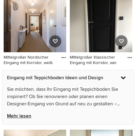
Haustür in Köln
Wandfarbe, Teppichboden,
Doppeltür, hellbrauner
Holzhaustür und braunem
Boden in Tokio
Mittelgroßer Nordischer
Mittelgroßer Klassischer
Eingang mit Korridor, weiß
Eingang mit Korridor, wei
Mittelgroßer Nordischer
Mittelgroßer Klassischer
Eingang mit Teppichboden Ideen und Design
Eingang mit Korridor, weißer
Eingang mit Korridor, weißer
Wandfarbe, Teppichboden,
Wandfarbe, Teppichboden,
Sie möchten, dass Ihr Eingang mit Teppichboden Sie
Einzeltür und dunkler
Einzeltür, schwarzer Haustür
inspiriert? Ob Sie renovieren oder planen einen
Holzhaustür in Sonstige
und grauem Boden in
Designer-Eingang von Grund auf neu zu gestalten –
Toulouse
Houzz hat 79 Bilder der besten Designer, Inneneinrichter
Mehr lesen
und Architekten dieses Landes, unter anderem von
dWArchitecte d’intérieur und Villeroy & Boch - Bad &
Wellness. Sehen Sie sich Fotos in vielen verschiedenen