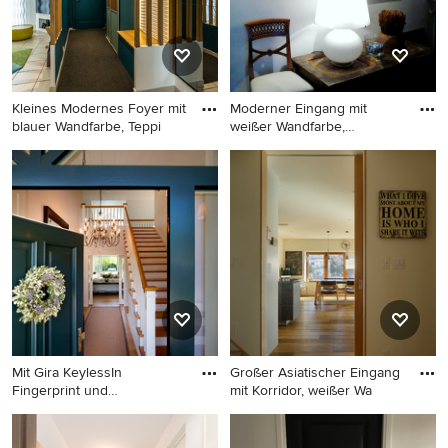
Kleines Modernes Foyer mit
Moderner Eingang mit
blauer Wandfarbe, Teppi
weißer Wandfarbe,
Teppichbode
Kleines Modernes Foyer mit
Moderner Eingang mit
blauer Wandfarbe,
weißer Wandfarbe,
Teppichboden, Einzeltür,
Teppichboden, Einzeltür,
blauer Haustür und grauem
blauer Haustür und
Boden in Clermont-Ferrand
schwarzem Boden in
Sonstige
Mit Gira KeylessIn
Großer Asiatischer Eingang
Fingerprint und
mit Korridor, weißer Wa
Codetastatur ge
Klassischer Eingang mit
Großer Asiatischer Eingang
Teppichboden und grüner
mit Korridor, weißer