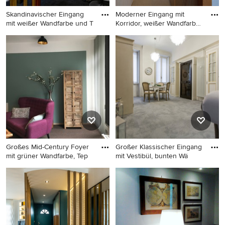
Skandinavischer Eingang
Moderner Eingang mit
mit weißer Wandfarbe und T
Korridor, weißer Wandfarbe,
T
Skandinavischer Eingang mit
Moderner Eingang mit
weißer Wandfarbe und
Korridor, weißer Wandfarbe,
Teppichboden in
Teppichboden und beigem
Kopenhagen
Boden in Yokohama
Großes Mid-Century Foyer
Großer Klassischer Eingang
mit grüner Wandfarbe, Tep
mit Vestibül, bunten Wä
Großes Mid-Century Foyer
Großer Klassischer Eingang
mit grüner Wandfarbe,
mit Vestibül, bunten Wänden,
Teppichboden und braunem
Teppichboden, Doppeltür
Boden in Stuttgart
und grauem Boden in
Mailand