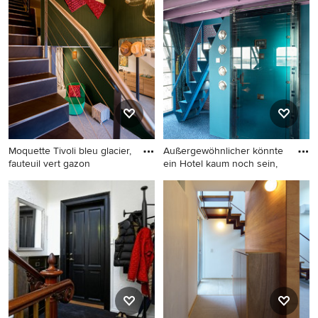
Eingang mit Vestibül,
mit roter Wandfarbe und
schwarzer Wandfarbe,
Teppichboden in Frankfurt
Teppichboden, Einzeltür,
am Main
schwarzer Haustür und
schwarzem Boden in Paris
Moquette Tivoli bleu glacier,
Außergewöhnlicher könnte
fauteuil vert gazon
ein Hotel kaum noch sein,
Großes Modernes Foyer mit
Stilmix Haustür mit blauer
grüner Wandfarbe,
Wandfarbe, Teppichboden,
Teppichboden, Einzeltür und
Einzeltür und Haustür aus
weißer Haustür in Paris
Glas in Sonstige