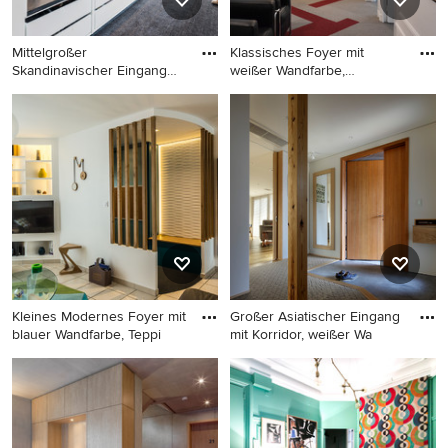
Mittelgroßer
Klassisches Foyer mit
Skandinavischer Eingang
weißer Wandfarbe,
mit Stauraum,
Teppichbod
Mittelgroßer Skandinavischer
Klassisches Foyer mit weißer
Eingang mit Stauraum,
Wandfarbe, Teppichboden,
weißer Wandfarbe,
Doppeltür und weißer
Teppichboden und
Haustür in Paris
schwarzem Boden in
Stockholm
Kleines Modernes Foyer mit
Großer Asiatischer Eingang
blauer Wandfarbe, Teppi
mit Korridor, weißer Wa
Kleines Modernes Foyer mit
Großer Asiatischer Eingang
blauer Wandfarbe,
mit Korridor, weißer
Teppichboden, Einzeltür,
Wandfarbe, Teppichboden,
blauer Haustür und grauem
hellbrauner Holzhaustür,