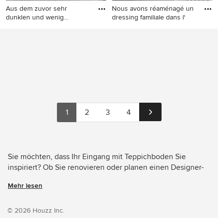
Aus dem zuvor sehr
Nous avons réaménagé un
dunklen und wenig
dressing familiale dans l'
einladenden E
Mittelgroßes
Mittelgroßer Moderner
Skandinavisches Foyer mit
Eingang mit weißer
Teppichboden, grauem
Wandfarbe, Teppichboden,
Boden und Wandpaneelen in
beigem Boden und Stauraum
Frankfurt am Main
in Sonstige
1
2
3
4
Sie möchten, dass Ihr Eingang mit Teppichboden Sie
inspiriert? Ob Sie renovieren oder planen einen Designer-
Eingang von Grund auf neu zu gestalten – Houzz hat 79
Mehr lesen
Bilder der besten Designer, Inneneinrichter und
Architekten dieses Landes, unter anderem von Boelskifte
Interiør & Design und 株式会社 コンテンポラリーズ.
© 2026 Houzz Inc.