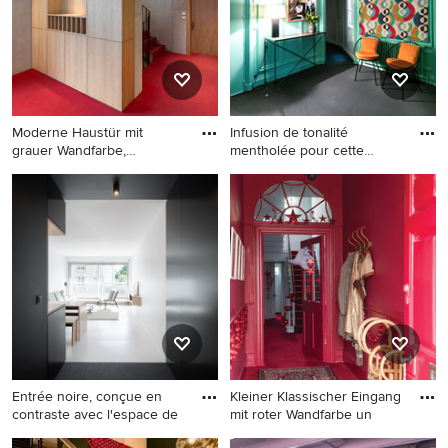
Boden in Clermont-Ferrand
braunem Boden und
Einzeltür in Tokio
Moderne Haustür mit
Infusion de tonalité
grauer Wandfarbe,
mentholée pour cette
Teppichboden
entrée,
Moderne Haustür mit grauer
Mittelgroßes Eklektisches
Wandfarbe, Teppichboden,
Foyer mit grüner Wandfarbe,
Einzeltür, brauner Haustür
Teppichboden, Doppeltür,
und rotem Boden in
grüner Haustür und
Nürnberg
schwarzem Boden in Paris
Entrée noire, conçue en
Kleiner Klassischer Eingang
contraste avec l'espace de
mit roter Wandfarbe un
Mittelgroßer Moderner
Kleiner Klassischer Eingang