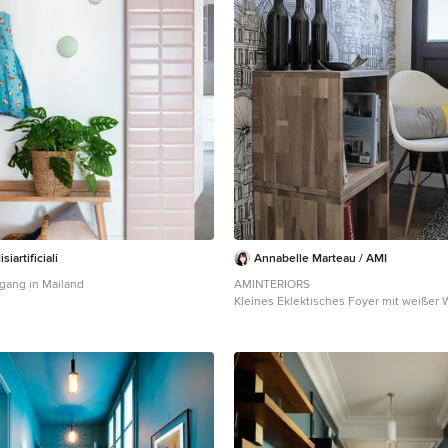
siartificiali
Annabelle Marteau / AMI
ngang in Mailand
AMINTERIORS
Kleines Eklektisches Foyer mit weißer 
braunem Holzboden, Einzeltür und sch
in Paris