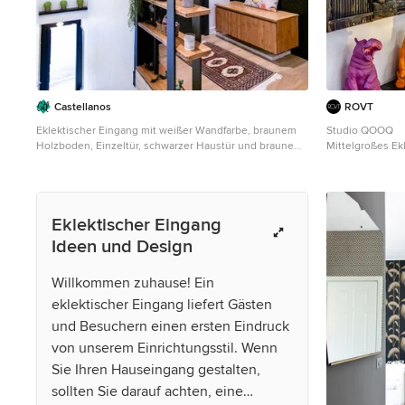
Castellanos
ROVT
Eklektischer Eingang mit weißer Wandfarbe, braunem
Studio QOOQ
Holzboden, Einzeltür, schwarzer Haustür und braunem
Mittelgroßes Ek
Boden in Toulouse
und braunem Ho
Eklektischer Eingang
Ideen und Design
Willkommen zuhause! Ein
eklektischer Eingang liefert Gästen
und Besuchern einen ersten Eindruck
von unserem Einrichtungsstil. Wenn
Sie Ihren Hauseingang gestalten,
sollten Sie darauf achten, eine