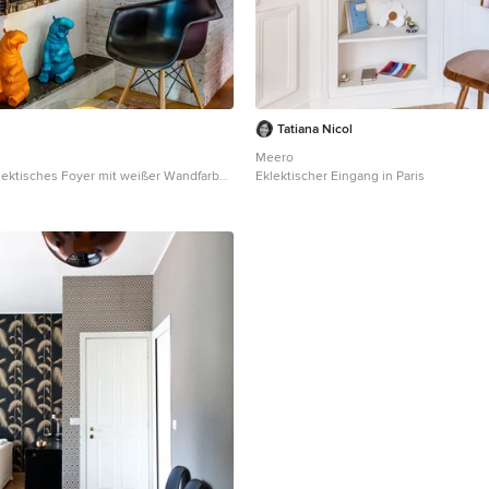
Tatiana Nicol
Meero
lektisches Foyer mit weißer Wandfarbe
Eklektischer Eingang in Paris
lzboden in Saint-Etienne