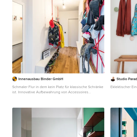
Innenausbau Binder GmbH
Studio Paradi
Schmaler Flur in dem kein Platz für klassische Schränke
Eklektischer Ei
ist. Innovative Aufbewahrung von Accessoires
Kleiner Eklektischer Eingang mit weißer Wandfarbe,
Korridor, braunem Holzboden, Einzeltür, weißer Haustür
und braunem Boden in Köln