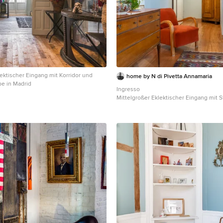
lektischer Eingang mit Korridor und
home by N di Pivetta Annamaria
e in Madrid
Ingresso
Mittelgroßer Eklektischer Eingang mit 
Wandfarbe, gebeiztem Holzboden, Dopp
Haustür und braunem Boden in Venedi