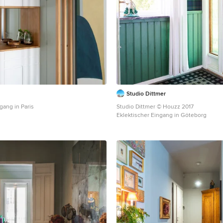
Studio Dittmer
gang in Paris
Studio Dittmer © Houzz 2017
Eklektischer Eingang in Göteborg