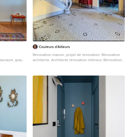
Couleurs d'Ailleurs
Rénovation maison, projet de rénovation, Rénovation
Stauraum, grauer
architecte, Architecte rénovation intérieur, Rénovation
eltür, weißer
sur mesure, Rénovation haut de gamme, Réhabilitation
g
d’intérieur, Transformation d’espace, Rénovation
contemporaine, Rénovation design, Optimisation de
l’espace, Rénovation clé en main, Aménagement
intérieur, Redistribution des pièces, Modernisation d’un
bien ancien, Décoration intérieure, Projet d’architecte
d’intérieur, Mise en valeur de l’existant