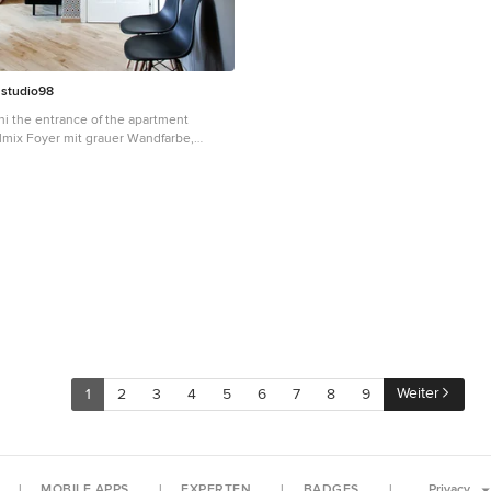
 studio98
Foto Giulio Oriani the entrance of the apartment
ilmix Foyer mit grauer Wandfarbe,
en, Einzeltür, weißer Haustür und
in Mailand
Weiter
1
2
3
4
5
6
7
8
9
MOBILE APPS
EXPERTEN
BADGES
Privacy