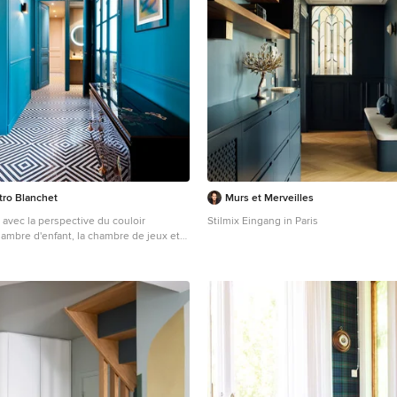
tro Blanchet
Murs et Merveilles
 avec la perspective du couloir
Stilmix Eingang in Paris
hambre d'enfant, la chambre de jeux et
e principale. Vue sur les toilettes.
ol en mosaïque Bizazza posé en diagonal
a largeur. Murs et plafond en peinture
cupération des boiseries murales
ne. Eclairage chiné. PHOTO: Brigitte Sombié