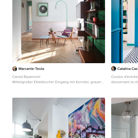
Marcante-Testa
Catalina Cas
Carola Ripamonti
Couloir d'entrée
Mittelgroßer Eklektischer Eingang mit Korridor, grauer
desservant la c
Wandfarbe, hellem Holzboden und beigem Boden in
la salle de douch
Mailand
Miroir chiné. S
pour accentuer l
bleu canard. Ré
d'origi