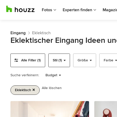
Fotos
Experten finden
Magazi
Eingang
Eklektisch
Eklektischer Eingang Ideen u
Alle Filter (1)
Stil (1)
Größe
Farbe
Suche verfeinern:
Budget
Alle löschen
Eklektisch
1
von
2