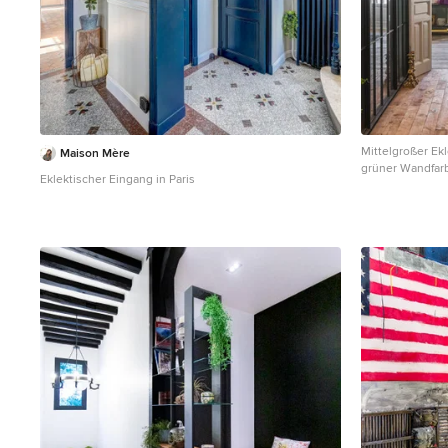
Mittelgroßer Ek
Maison Mère
grüner Wandfarb
Eklektischer Eingang in Paris