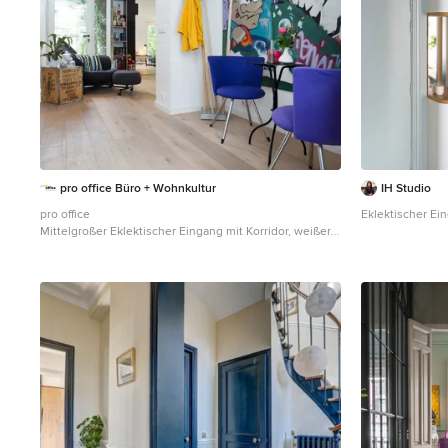
pro office Büro + Wohnkultur
IH Studio
pro office
Eklektischer Ein
Mittelgroßer Eklektischer Eingang mit Korridor, weißer
Wandfarbe, hellem Holzboden und beigem Boden in
Sonstige