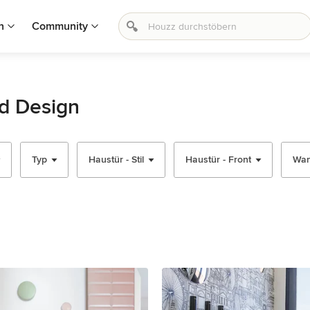
n
Community
nd Design
Typ
Haustür - Stil
Haustür - Front
Wan