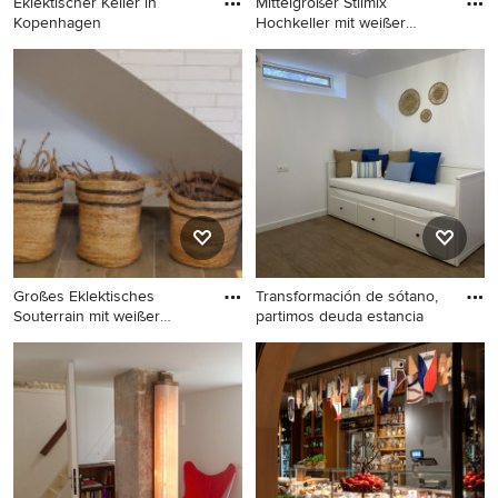
Eklektischer Keller in
Mittelgroßer Stilmix
Kopenhagen
Hochkeller mit weißer
Wandfar
Eklektischer Keller in
Mittelgroßer Stilmix
Kopenhagen
Hochkeller mit weißer
Wandfarbe und
Keramikboden in Nancy
Großes Eklektisches
Transformación de sótano,
Souterrain mit weißer
partimos deuda estancia
Wandfarb
Großes Eklektisches
Stilmix Keller in Alicante-
Souterrain mit weißer
Costa Blanca
Wandfarbe, Porzellan-
Bodenfliesen, Eckkamin,
braunem Boden und
Ziegelwänden in Sonstige