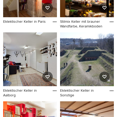
Eklektischer Keller in Paris
Stilmix Keller mit brauner
Wandfarbe, Keramikboden
Eklektischer Keller in Paris
Stilmix Keller mit brauner
Wandfarbe, Keramikboden
und beigem Boden in Neapel
Eklektischer Keller in
Eklektischer Keller in
Aalborg
Sonstige
Eklektischer Keller in Aalborg
Eklektischer Keller in
Sonstige