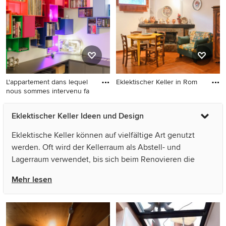
L'appartement dans lequel
Eklektischer Keller in Rom
nous sommes intervenu fa
Eklektischer Keller in Rom
Großer Eklektischer Keller in
Eklektischer Keller Ideen und Design
Paris
Eklektische Keller können auf vielfältige Art genutzt
werden. Oft wird der Kellerraum als Abstell- und
Lagerraum verwendet, bis sich beim Renovieren die
Frage stellt, wie man den eigenen Keller ausbauen und
Mehr lesen
einrichten soll. Stilmix Partykeller, Proberaum oder
Gästezimmer – es gibt unzählige Wohnideen, wie Sie im
Untergeschoss einen Wohnkeller oder einen
eklektischen Hobbyraum gestalten. Vom Aufstellen einer