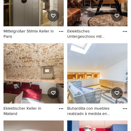
Mittelgroßer Stilmix Keller in
Eklektisches
Paris
Untergeschoss mit
Teppichboden und gr
Mittelgroßer Stilmix Keller in
Eklektisches Untergeschoss
Paris
mit Teppichboden und
grauem Boden in Bordeaux
Eklektischer Keller in
Buhardilla con muebles
Mailand
realizado à medida en
forma
Eklektischer Keller in Mailand
Großes Eklektisches
Souterrain mit weißer