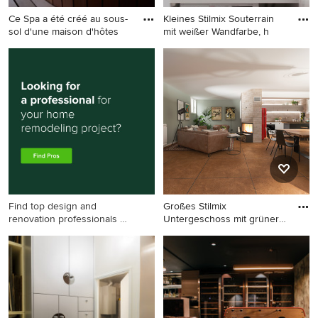
Ce Spa a été créé au sous-
Kleines Stilmix Souterrain
sol d'une maison d'hôtes
mit weißer Wandfarbe, h
Kleiner Stilmix Keller mit
Kleines Stilmix Souterrain mit
Schieferboden und
weißer Wandfarbe, hellem
Holzdecke in Reims
Holzboden und beigem
Boden in Berlin
Find top design and
Großes Stilmix
renovation professionals on
Untergeschoss mit grüner
Houzz
Wandfarbe,
Großes Stilmix
Untergeschoss mit grüner
Wandfarbe, Porzellan-
Bodenfliesen, Kamin und
braunem Boden in Mailand