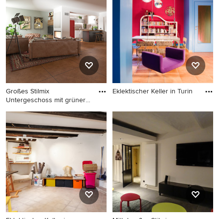
Wandfarbe und braunem
Holzboden in Sonstige
Großes Stilmix
Eklektischer Keller in Turin
Untergeschoss mit grüner
Eklektischer Keller in Turin
Wandfarbe,
Großes Stilmix
Untergeschoss mit grüner
Wandfarbe, Porzellan-
Bodenfliesen, Kamin und
braunem Boden in Mailand