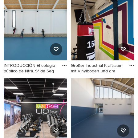
Mittelgroßer Moderner
Landhausstil Fitnessraum mit
Fitnessraum mit Vinylboden
Vinylboden und braunem
und braunem Boden in
Boden in Hamburg
Bremen
INTRODUCCIÓN El colegio
Großer Industrial Kraftraum
público de Ntra. Sª de Seq
mit Vinylboden und gra
Multifunktionaler,
Großer Industrial Kraftraum
Mittelgroßer Moderner
mit Vinylboden und grauem
Fitnessraum mit weißer
Boden in Paris
Wandfarbe, Vinylboden,
blauem Boden und
Holzdecke in Sonstige