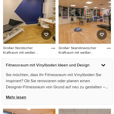
und beigem Boden in
Vinylboden und braunem
Sonstige
Boden in Bordeaux
Großer Nordischer
Großer Skandinavischer
Kraftraum mit weißer
Kraftraum mit weißer
Wandfarbe,
Wandfa
Großer Nordischer Kraftraum
Großer Skandinavischer
Fitnessraum mit Vinylboden Ideen und Design
mit weißer Wandfarbe,
Kraftraum mit weißer
Vinylboden und braunem
Wandfarbe, Vinylboden und
Sie möchten, dass Ihr Fitnessraum mit Vinylboden Sie
Boden in Bordeaux
beigem Boden in Bordeaux
inspiriert? Ob Sie renovieren oder planen einen
Designer-Fitnessraum von Grund auf neu zu gestalten –
Houzz hat 25 Bilder der besten Designer, Inneneinrichter
Mehr lesen
und Architekten dieses Landes, unter anderem von
ABULAGA ESTUDIO und Athletica Design. Sehen Sie
sich Fotos in vielen verschiedenen Farben und Stilen an