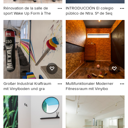
Rénovation de la salle de
INTRODUCCIÓN El colegio
sport Wake Up Form à The
público de Ntra. Sª de Seq
Multifunktionaler, Großer
Multifunktionaler,
Industrial Fitnessraum mit
Mittelgroßer Moderner
schwarzer Wandfarbe und
Fitnessraum mit weißer
Vinylboden in Rennes
Wandfarbe, Vinylboden,
blauem Boden und
Holzdecke in Sonstige
Großer Industrial Kraftraum
Multifunktionaler Moderner
mit Vinylboden und gra
Fitnessraum mit Vinylbo
Großer Industrial Kraftraum
Multifunktionaler Moderner
mit Vinylboden und grauem
Fitnessraum mit Vinylboden
Boden in Paris
in Sonstige