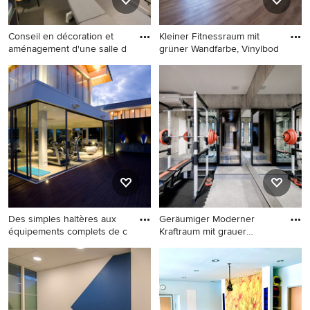
Conseil en décoration et
Kleiner Fitnessraum mit
aménagement d'une salle d
grüner Wandfarbe, Vinylbod
Multifunktionaler,
Kleiner Fitnessraum mit
Mittelgroßer Uriger
grüner Wandfarbe,
Fitnessraum mit blauer
Vinylboden und braunem
Wandfarbe, Vinylboden und
Boden in Turin
grauem Boden in Rennes
Des simples haltères aux
Geräumiger Moderner
équipements complets de c
Kraftraum mit grauer
Wandfarbe
Multifunktionaler, Großer
Geräumiger Moderner
Fitnessraum mit Vinylboden
Kraftraum mit grauer
und beigem Boden in
Wandfarbe, Vinylboden und
Sonstige
grauem Boden in Kobe