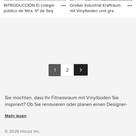
INTRODUCCIÓN El colegio
Großer Industrial Kraftraum
público de Ntra. Sª de Seq
mit Vinylboden und gra
Multifunktionaler,
Großer Industrial Kraftraum
Mittelgroßer Moderner
mit Vinylboden und grauem
Fitnessraum mit weißer
Boden in Paris
Wandfarbe, Vinylboden,
blauem Boden und
Holzdecke in Sonstige
1
2
Sie möchten, dass Ihr Fitnessraum mit Vinylboden Sie
inspiriert? Ob Sie renovieren oder planen einen Designer-
Fitnessraum von Grund auf neu zu gestalten – Houzz hat
Mehr lesen
25 Bilder der besten Designer, Inneneinrichter und
Architekten dieses Landes, unter anderem von La Maison
des Travaux Le Bouscat und ETERNITY株式会社. Sehen Sie
© 2026 Houzz Inc.