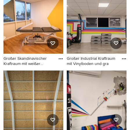
– wenn Sie ein Fitnessraum-Design entdeckt haben, das
Sie inspiriert, speichern Sie das Foto in einem Ideenbuch
oder kontaktieren Sie den Experten, dessen Design-
Ideen Sie sich auch für Ihr Zuhause vorstellen können.
Entdecken Sie in unserer Fotogalerie schöne
Fitnessraum-Ideen und finden Sie heraus, warum Houzz
die beste Erfahrung bietet, wenn es um die Renovierung
oder das Einrichten von Haus und Wohnung geht.
Großer Skandinavischer
Großer Industrial Kraftraum
Kraftraum mit weißer
mit Vinylboden und gra
Wandfa
Großer Skandinavischer
Großer Industrial Kraftraum
Kraftraum mit weißer
mit Vinylboden und grauem
Wandfarbe, Vinylboden und
Boden in Paris
beigem Boden in Bordeaux