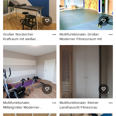
Großer Nordischer
Multifunktionaler, Großer
Kraftraum mit weißer
Moderner Fitnessraum mit
Wandfarbe,
Großer Nordischer Kraftraum
Multifunktionaler, Großer
mit weißer Wandfarbe,
Moderner Fitnessraum mit
Vinylboden und beigem
blauer Wandfarbe,
Boden in Bordeaux
Vinylboden und grauem
Boden in Dortmund
Multifunktionaler,
Multifunktionaler, Kleiner
Mittelgroßer Moderner
Landhausstil Fitnessrau
Fitnessra
Multifunktionaler,
Multifunktionaler, Kleiner