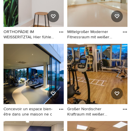
ORTHOPÄDIE IM
Mittelgroßer Moderner
WEISSERITZTAL Hier fühlen
Fitnessraum mit weißer
sich Pati
Wandf
Multifunktionaler, Kleiner
Mittelgroßer Moderner
Moderner Fitnessraum mit
Fitnessraum mit weißer
weißer Wandfarbe,
Wandfarbe, Vinylboden und
Vinylboden und braunem
beigem Boden in Tokio
Boden in Berlin
Concevoir un espace bien-
Großer Nordischer
être dans une maison ne c
Kraftraum mit weißer
Wandfarbe,
Multifunktionaler, Großer
Großer Nordischer Kraftraum
Fitnessraum mit Vinylboden
mit weißer Wandfarbe,