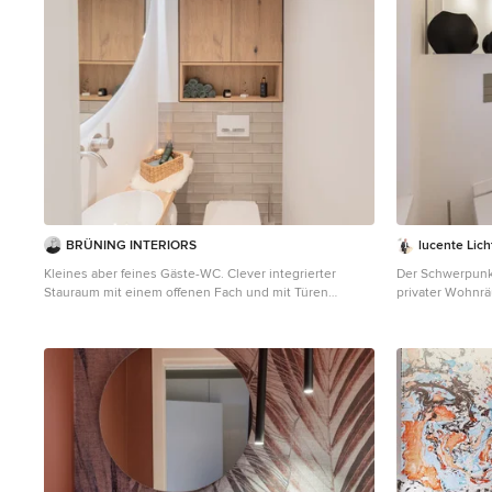
pennellatura in 
riscaldamento e 
affresco proprio
lo ha reso unico.
quadro spettaco
sorprendente. la
prodotti resisten
questa si usano 
trasparenti.
BRÜNING INTERIORS
lucente Lic
Kleines aber feines Gäste-WC. Clever integrierter
Der Schwerpunkt
Stauraum mit einem offenen Fach und mit Türen
privater Wohnrä
geschlossenen Stauraum. Hinter der oberen Fuge wird
unzählige Mögli
die Abluft abgezogen. Besonderes Highlight ist die
und wir können 
Woodup-Decke - die Holzlamellen ebenfalls in Eiche
Freude unter Be
sorgen für das I-Tüpfelchen auf kleinem Raum.