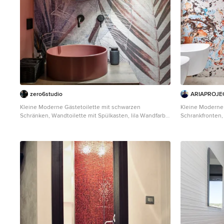
zero6studio
ARIAPROJECT 
Kleine Moderne Gästetoilette mit schwarzen
Kleine Moderne 
Schränken, Wandtoilette mit Spülkasten, lila Wandfarbe,
Schrankfronten,
dunklem Holzboden, Aufsatzwaschbecken,
Fliesen, bunten
schwebendem Waschtisch und Tapetenwänden in Rom
Aufsatzwaschb
schwebendem W