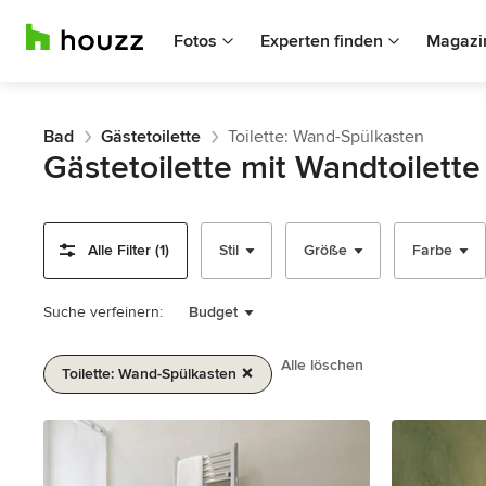
Fotos
Experten finden
Magazi
Bad
Gästetoilette
Toilette: Wand-Spülkasten
Gästetoilette mit Wandtoilett
Alle Filter (1)
Stil
Größe
Farbe
Suche verfeinern:
Budget
Alle löschen
Toilette: Wand-Spülkasten
1
von
2