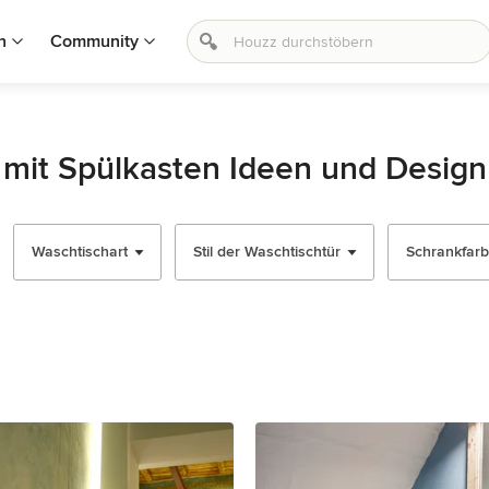
n
Community
e mit Spülkasten Ideen und Design
Waschtischart
Stil der Waschtischtür
Schrankfar