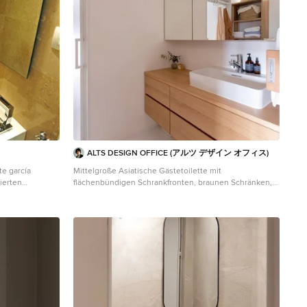
ALTS DESIGN OFFICE (アルツ デザイン オフィス)
te garcía
Mittelgroße Asiatische Gästetoilette mit
ierten
flächenbündigen Schrankfronten, braunen Schränken,
egriertem
weißer Wandfarbe, Aufsatzwaschbecken, brauner
lkasten in
Waschtischplatte, Wandtoilette mit Spülkasten, weißen
Fliesen, Porzellanfliesen, braunem Holzboden,
Mineralwerkstoff-Waschtisch und beigem Boden in
Sonstige