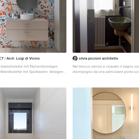
| Arch. Luigi di Vicino
silvia piccioni architetto
Gästetoilette mit flächenbündigen
Nel blocco servizi è ricavato il bagno os
 Wandtoilette mit Spülkasten, farbigen
disimpegno da una particolare porta sco
 Wänden, Porzellan-Bodenfliesen,
a righe verticali. Le pareti sono in smalt
ecken, grauem Boden und
sanitari in verde oliva e stampe fotograf
aschtisch in Neapel
nero alle pareti.