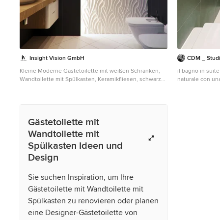
Insight Vision GmbH
CDM _ Stud
Kleine Moderne Gästetoilette mit weißen Schränken,
il bagno in suit
Wandtoilette mit Spülkasten, Keramikfliesen, schwarzer
naturale con una
Wandfarbe, Keramikboden, Aufsatzwaschbecken,
caratterizzato d
Waschtisch aus Holz, beigen Fliesen, weißen Fliesen
jungle nella parete di fondo della doccia, mentre il resto
und brauner Waschtischplatte in Frankfurt am Main
del bagno è verd
Gästetoilette mit
Wandtoilette mit
Spülkasten Ideen und
Design
Sie suchen Inspiration, um Ihre
Gästetoilette mit Wandtoilette mit
Spülkasten zu renovieren oder planen
eine Designer-Gästetoilette von