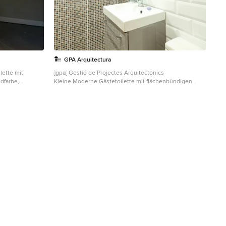
GPA Arquitectura
lette mit
]gpa[ Gestió de Projectes Arquitectonics
dfarbe,
Kleine Moderne Gästetoilette mit flächenbündigen
schtisch aus
Schrankfronten, grauen Schränken, Wandtoilette mit
 Waschtisch in
Spülkasten, weißen Fliesen, Keramikfliesen, brauner
Wandfarbe, Porzellan-Bodenfliesen, Wandwaschbecken
und grauem Boden in Barcelona