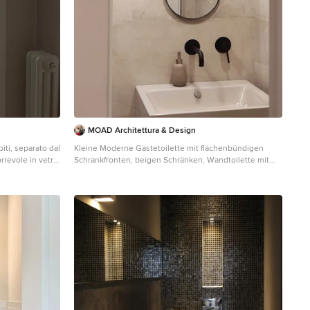
MOAD Architettura & Design
piti, separato dal
Kleine Moderne Gästetoilette mit flächenbündigen
rrevole in vetro
Schrankfronten, beigen Schränken, Wandtoilette mit
o nero, con i
Spülkasten, grauen Fliesen, Porzellanfliesen, grauer
iche in bianco e
Wandfarbe, Porzellan-Bodenfliesen,
Aufsatzwaschbecken, Edelstahl-
Waschbecken/Waschtisch, grauem Boden, beiger
Waschtischplatte, schwebendem Waschtisch und
eingelassener Decke in Mailand