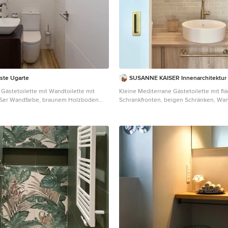
oste Ugarte
SUSANNE KAISER Innenarchitektur 
Gästetoilette mit Wandtoilette mit
Kleine Mediterrane Gästetoilette mit f
ißer Wandfarbe, braunem Holzboden
Schrankfronten, beigen Schränken, Wan
chbecken in Sonstige
Spülkasten, grauen Fliesen, Keramikflie
Wandfarbe, Keramikboden, Aufsatzwas
Waschtisch aus Holz, beigem Boden, b
Waschtischplatte und freistehendem Wa
Berlin