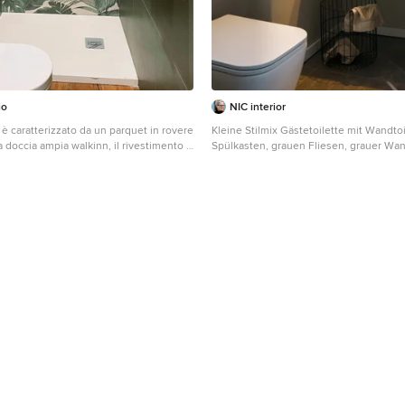
io
NIC interior
e è caratterizzato da un parquet in rovere
Kleine Stilmix Gästetoilette mit Wandtoi
 doccia ampia walkinn, il rivestimento è
Spülkasten, grauen Fliesen, grauer Wan
a lastre di grande formato in gres effetto
Marmorboden, Aufsatzwaschbecken, Wa
Holz, grauem Boden und schwebendem
e bottiglia.
Dortmund