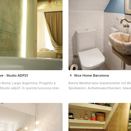
ive - Studio ADP21
Nice Home Barcelona
di Roma, Largo Argentina. Progetto e
Kleine Mediterrane Gästetoilette mit Wa
 Studio adp21. In questa lussuosa stanza
Spülkasten, Aufsatzwaschbecken, blau
zzati due finti affreschi per esaltare gli
und buntem Boden in Barcelona
nderla ricca e prestigiosa. un finto
o della parete a lato della splendida
ggio e un finto affresco lungo tutta la
offitto(descrizione nelle due foto
nosa per una problematica strutturale.
 ora decorata era in origina una