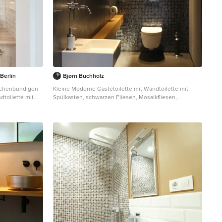
Berlin
Bjørn Buchholz
lächenbündigen
Kleine Moderne Gästetoilette mit Wandtoilette mit
dtoilette mit
Spülkasten, schwarzen Fliesen, Mosaikfliesen,
sen, beiger
schwarzer Wandfarbe, Betonboden,
chbecken,
Wandwaschbecken, Waschtisch aus Holz, grauem
eiger
Boden und brauner Waschtischplatte in Köln
schtisch in