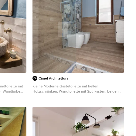
Cimel Architettura
ndtoilette mit
Kleine Moderne Gästetoilette mit hellen
er Wandfarbe
Holzschränken, Wandtoilette mit Spülkasten, beigen
Fliesen, Fliesen in Holzoptik, blauer Wandfarbe, Fliesen
in Holzoptik, integriertem Waschbecken, Laminat-
Waschtisch, braunem Boden, weißer Waschtischplatte
und schwebendem Waschtisch in Neapel