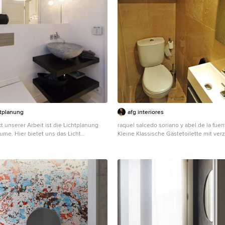
cartongesso che copriva l'areazione di
aria condizionata. Realizzare un finto
 in questa specifica porzione di parete
 il soffitto a cassettoni completa il
lare di una stanza lussuosa e
 parete del bagno è stata isolata con
ti all'acqua. in molte occasioni, tipo
resine poliuretaniche all'acqua
htplanung
afg interiores
 unserer Arbeit ist die Lichtplanung
raquel salcedo soriano y abel de la fuen
ume. Hier bietet uns das Licht
Kleine Klassische Gästetoilette mit verz
chkeiten zur individuellen Gestaltung
Schränken, dunklen Holzschränken, int
unsere ganze Kreativität mit großer
Waschbecken und Wandtoilette mit Spü
weis stellen.
Madrid