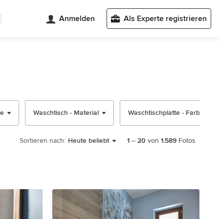
Anmelden
Als Experte registrieren
be
Waschtisch - Material
Waschtischplatte - Farbe
Sortieren nach:
Heute beliebt
1
–
20
von
1.589
Fotos