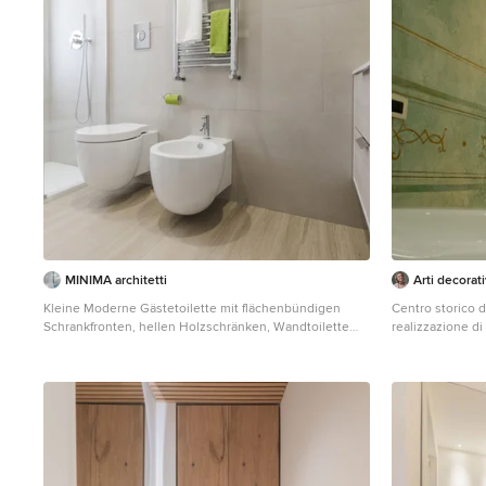
MINIMA architetti
Arti decorat
Kleine Moderne Gästetoilette mit flächenbündigen
Centro storico 
Schrankfronten, hellen Holzschränken, Wandtoilette
realizzazione di
mit Spülkasten, grauen Fliesen, Porzellanfliesen, grauer
, sono stati reali
Wandfarbe, Porzellan-Bodenfliesen, integriertem
alti soffitti e re
Waschbecken, Quarzwerkstein-Waschtisch und grauem
affresco è quell
Boden in Rom
vasca ideo-massa
fascia alta del s
precedenti). L'affresco dove si trova il letto è una
soluzione ingeg
Infatti la fascia