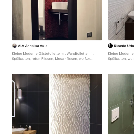
ALV Annalisa Valle
Ricardo Uri
Kleine Moderne Gästetoilette mit Wandtoilette mit
Kleine Moderne 
Spülkasten, roten Fliesen, Mosaikfliesen, weißer
Spülkasten, we
Wandfarbe, dunklem Holzboden, Aufsatzwaschbecken,
und Aufsatzwas
Waschtisch aus Holz, schwebendem Waschtisch und
eingelassener Decke in Turin