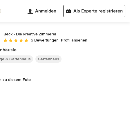
Anmelden
Als Experte registrieren
Beck - Die kreative Zimmerei
Profil ansehen
6 Bewertungen
Durchschnittliche Bewertung: 5 von 5 Sternen
enhäusle
ge & Gartenhaus
Gartenhaus
n zu diesem Foto