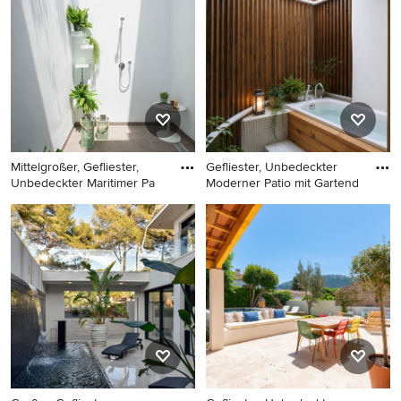
Gartendusche in Sonstige
Haus mit Outdoor-Küche in
Lyon
Mittelgroßer, Gefliester,
Gefliester, Unbedeckter
Unbedeckter Maritimer Pa
Moderner Patio mit Gartend
Mittelgroßer, Gefliester,
Gefliester, Unbedeckter
Unbedeckter Maritimer Patio
Moderner Patio mit
mit Gartendusche in Malaga
Gartendusche in Tokio