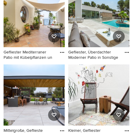
speichern Sie das Foto in einem Ideenbuch oder
kontaktieren Sie den Experten, dessen Geflieste Design-
Ideen Sie sich auch für Ihr Zuhause vorstellen können.
Entdecken Sie in unserer Fotogalerie schöne Patio-Ideen
und finden Sie heraus, warum Houzz die beste Erfahrung
bietet, wenn es um die Renovierung oder das Einrichten
von Haus und Wohnung geht.
Gefliester Mediterraner
Gefliester, Überdachter
Patio mit Kübelpflanzen un
Moderner Patio in Sonstige
Gefliester Mediterraner Patio
Gefliester, Überdachter
mit Kübelpflanzen und
Moderner Patio in Sonstige
Markisen in Sonstige
Mittelgroße, Geflieste
Kleiner, Gefliester