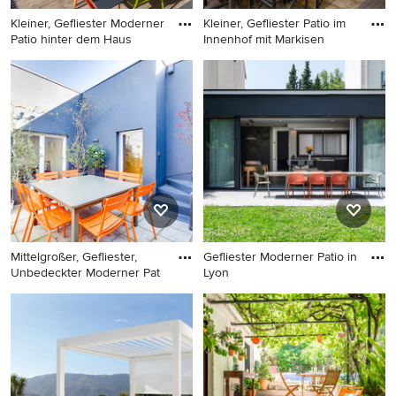
Kleiner, Gefliester Moderner
Kleiner, Gefliester Patio im
Patio hinter dem Haus
Innenhof mit Markisen
Kleiner, Gefliester Moderner
Kleiner, Gefliester Patio im
Patio hinter dem Haus mit
Innenhof mit Markisen und
Markisen in Nantes
Pflanzwand in Madrid
Mittelgroßer, Gefliester,
Gefliester Moderner Patio in
Unbedeckter Moderner Pat
Lyon
Mittelgroßer, Gefliester,
Gefliester Moderner Patio in
Unbedeckter Moderner Patio
Lyon
im Innenhof mit
Kübelpflanzen in Paris