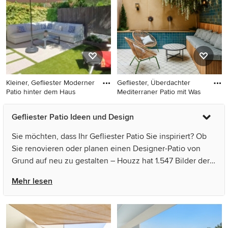
Barcelona
Kleiner, Gefliester Moderner
Gefliester, Überdachter
Patio hinter dem Haus
Mediterraner Patio mit Was
Kleiner, Gefliester Moderner
Gefliester, Überdachter
Gefliester Patio Ideen und Design
Patio hinter dem Haus in
Mediterraner Patio mit
Madrid
Wasserspiel in Dijon
Sie möchten, dass Ihr Gefliester Patio Sie inspiriert? Ob
Sie renovieren oder planen einen Designer-Patio von
Grund auf neu zu gestalten – Houzz hat 1.547 Bilder der
besten Designer, Inneneinrichter und Architekten dieses
Mehr lesen
Landes, unter anderem von queiruga Paisajistas und
Alvaro de la Fuente. Sehen Sie sich Fotos in vielen
verschiedenen Farben und Stilen an – wenn Sie ein
Patio-Design entdeckt haben, das Sie inspiriert,