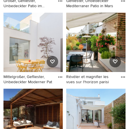
Großer, Gefliester,
Gefliester, Unbedeckter
Unbedeckter Patio im
Mediterraner Patio in Mars
Innenhof
Großer, Gefliester,
Gefliester, Unbedeckter
Unbedeckter Patio im
Mediterraner Patio in
Innenhof mit Wasserspiel in
Marseille
Marseille
Mittelgroßer, Gefliester,
Révéler et magnifier les
Unbedeckter Moderner Pat
vues sur l'horizon parisi
Mittelgroßer, Gefliester,
Großer, Gefliester Moderner
Unbedeckter Moderner Patio
Patio hinter dem Haus mit
im Innenhof in Montpellier
Outdoor-Küche und Markisen