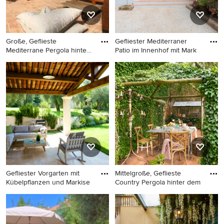
Große, Geflieste
Gefliester Mediterraner
Mediterrane Pergola hinter
Patio im Innenhof mit Mark
dem Ha
Große, Geflieste Mediterrane
Gefliester Mediterraner Patio
Pergola hinter dem Haus mit
im Innenhof mit Markisen in
Outdoor-Küche in Mailand
Alicante-Costa Blanca
Gefliester Vorgarten mit
Mittelgroße, Geflieste
Kübelpflanzen und Markise
Country Pergola hinter dem
Gefliester Vorgarten mit
Mittelgroße, Geflieste
Kübelpflanzen und Markisen
Country Pergola hinter dem
in Marseille
Haus mit Pflanzwand in