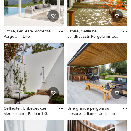
Große, Geflieste Moderne
Große, Geflieste
Pergola in Lille
Landhausstil Pergola hinter
dem H
Große, Geflieste Moderne
Große, Geflieste Landhausstil
Pergola in Lille
Pergola hinter dem Haus in
Malaga
Gefliester, Unbedeckter
Une grande pergola sur
Mediterraner Patio mit Gar
mesure : alliance de l'alum
Gefliester, Unbedeckter
Mittelgroße, Geflieste
Mediterraner Patio mit
Moderne Pergola hinter dem