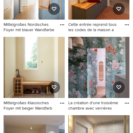
Mittelgroßes Nordisches
Cette entrée reprend tous
Foyer mit blauer Wandfarbe
les codes de la maison a
Mittelgroßes Nordisches
Großer Moderner Eingang
Foyer mit blauer Wandfarbe,
mit Korridor, weißer
hellem Holzboden, Einzeltür
Wandfarbe, Einzeltür und
und weißer Haustür in Paris
braunem Boden in Paris
Mittelgroßes Klassisches
La création d'une troisième
Foyer mit beiger Wandfarb
chambre avec verrières
Mittelgroßes Klassisches
Mittelgroßer Skandinavischer
Foyer mit beiger Wandfarbe
Eingang mit Korridor, grüner
und Kalkstein in Paris
Wandfarbe, hellem