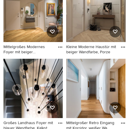
Holzboden, Doppeltür,
grüner Haustür und
Tapetenwänden in Paris
Mittelgroßes Modernes
Kleine Moderne Haustür mit
Foyer mit beiger
beiger Wandfarbe, Porze
Wandfarbe,
Mittelgroßes Modernes
Kleine Moderne Haustür mit
Foyer mit beiger Wandfarbe,
beiger Wandfarbe, Porzellan-
hellem Holzboden, Einzeltür,
Bodenfliesen, Einzeltür und
weißer Haustür und
beigem Boden in Sonstige
eingelassener Decke
Großes Landhaus Foyer mit
Mittelgroßer Retro Eingang
blauer Wandfarbe, Kalkst
mit Korridor, weißer Wa