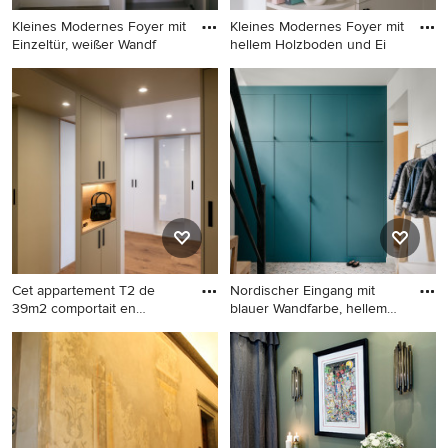
Kleines Modernes Foyer mit
Kleines Modernes Foyer mit
Einzeltür, weißer Wandf
hellem Holzboden und Ei
Kleines Modernes Foyer mit
Kleines Modernes Foyer mit
Einzeltür, weißer Wandfarbe,
hellem Holzboden und
Porzellan-Bodenfliesen,
Einzeltür in Paris
brauner Haustür und
braunem Boden in Venedig
Cet appartement T2 de
Nordischer Eingang mit
39m2 comportait en
blauer Wandfarbe, hellem
complémen
Ho
Kleiner Moderner Eingang
Nordischer Eingang mit
mit Laminat, Einzeltür,
blauer Wandfarbe, hellem
weißer Haustür, braunem
Holzboden, beigem Boden
Boden und Holzdecke in
und Stauraum in Paris
Paris