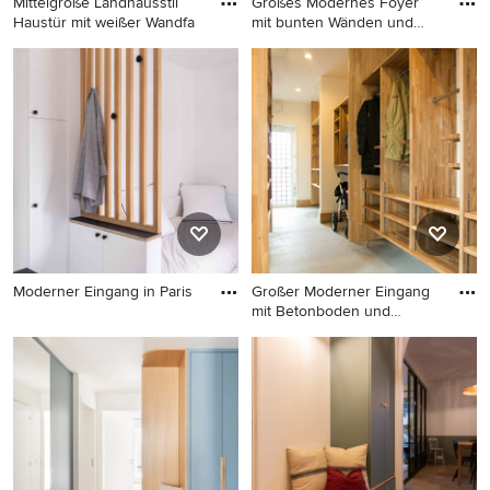
Mittelgroße Landhausstil
Großes Modernes Foyer
Haustür mit weißer Wandfa
mit bunten Wänden und
Marmor
Mittelgroße Landhausstil
Großes Modernes Foyer mit
Haustür mit weißer
bunten Wänden und
Wandfarbe, braunem
Marmorboden in Straßburg
Holzboden, Einzeltür und
schwarzer Haustür in Lyon
Moderner Eingang in Paris
Großer Moderner Eingang
mit Betonboden und
Moderner Eingang in Paris
grauem
Großer Moderner Eingang
mit Betonboden und grauem
Boden in Sonstige