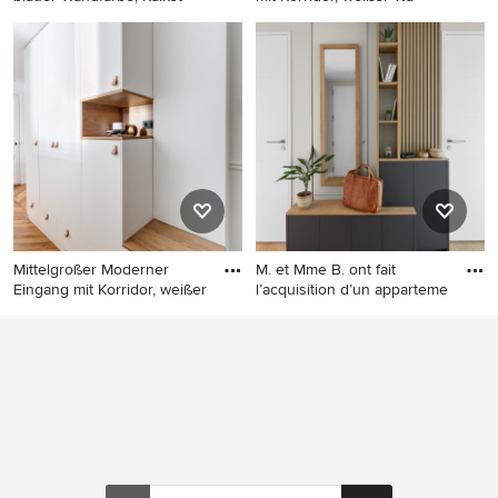
Großes Landhaus Foyer mit
Mittelgroßer Retro Eingang
blauer Wandfarbe, Kalkstein,
mit Korridor, weißer
Drehtür und beigem Boden
Wandfarbe, hellem
in Paris
Holzboden, weißer Haustür
und braunem Boden in Paris
Mittelgroßer Moderner
M. et Mme B. ont fait
Eingang mit Korridor, weißer
l’acquisition d’un apparteme
Mittelgroßer Moderner
Moderner Eingang in Nantes
Eingang mit Korridor, weißer
Haustür, weißer Wandfarbe,
hellem Holzboden und
beigem Boden in Paris