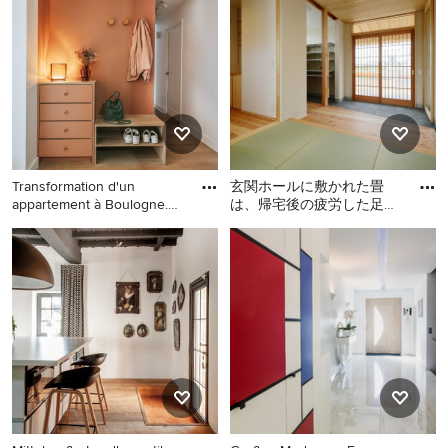
hellem Holzboden,
Wandfarbe, hellem
schwarzer Haustür und
Holzboden und braunem
beigem Boden
Boden in Paris
Transformation d'un
玄関ホールに敷かれた畳
appartement à Boulogne.
は、帰宅後の疲労した足を
Proje
優しく包み込む癒しのスペ
Nordischer Eingang in Paris
Großer Eingang mit Korridor,
ースになりました。 ホール
weißer Wandfarbe, Tatami-
の先
Boden, Schiebetür,
hellbrauner Holzhaustür,
grünem Boden, Holzdecke
und Tapetenwänden in
Sonstige