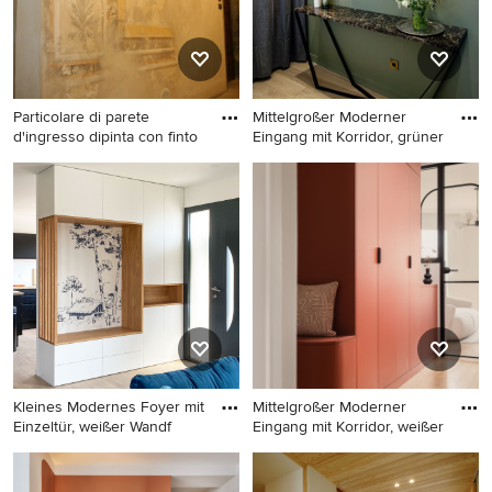
Particolare di parete
Mittelgroßer Moderner
d'ingresso dipinta con finto
Eingang mit Korridor, grüner
Großes Klassisches Foyer mit
Mittelgroßer Moderner
weißer Wandfarbe,
Eingang mit Korridor, grüner
Backsteinboden, Doppeltür
Wandfarbe und hellem
und Haustür aus Glas in Rom
Holzboden in Paris
Kleines Modernes Foyer mit
Mittelgroßer Moderner
Einzeltür, weißer Wandf
Eingang mit Korridor, weißer
Kleines Modernes Foyer mit
Mittelgroßer Moderner
Einzeltür, weißer Wandfarbe,
Eingang mit Korridor, weißer