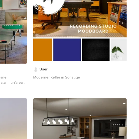
User
imane
Moderner Keller in Sonstige
ata in un'area
ino esterno.