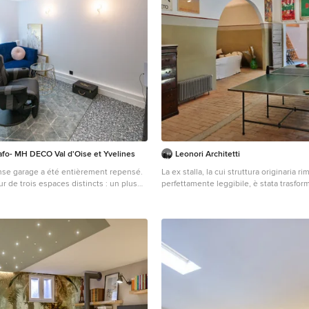
afo- MH DECO Val d'Oise et Yvelines
Leonori Architetti
ense garage a été entièrement repensé.
La ex stalla, la cui struttura originaria r
our de trois espaces distincts : un plus
perfettamente leggibile, è stata trasform
ne buanderie et une pièce pour
soggiorno e svago con accesso al giard
t office de bureau, mais pas que…
vailler, l’endroit est aussi et surtout
y détendre. En témoignent le profond
 téléviseur et le fauteuil de gamer
ace.