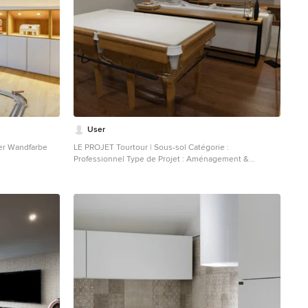
User
er Wandfarbe
LE PROJET Tourtour | Sous-sol Catégorie :
Professionnel Type de Projet : Aménagement &
Décoration Pour aider les futurs acheteurs à se projeter
dans cette grande pièce vide, l’agent immobilier en
charge de la vente a fait appel à nos services pour
imaginer un espace chaleureux. Nous avons donc
imaginé pour cet espace de 30 m2, une salle détente
dans l’esprit d’un fumoir, afin de donner une véritable
fonction à cette pièce en sous-sol. Une pièce aux
accents industriels, avec du bois & de la pierre pour
donner une identité à l’ensemble et nous faire oublier
l’absence de lumière naturelle. Avec son espace bar,
son billard, et son immense canapé, c’est LA pièce
idéale pour se prélasser après une dure journée de