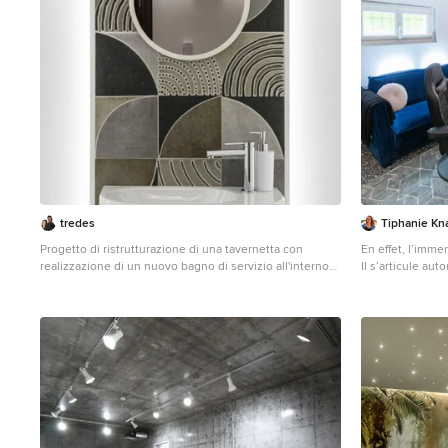
tredes
Tiphanie Kn
Progetto di ristrutturazione di una tavernetta con
En effet, l’imm
realizzazione di un nuovo bagno di servizio all'interno
Il s’articule aut
del cavedio.
petit garage, u
Kleines Modernes Souterrain mit bunten Wänden,
monsieur faisan
Porzellan-Bodenfliesen und beigem Boden in Sonstige
Adapté pour y tra
aménagé pour s’
canapé, le grand
disposés sur pl