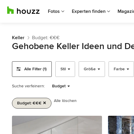
Fotos
Experten finden
Magazi
Keller
Budget: €€€
Gehobene Keller Ideen und D
Alle Filter (1)
Stil
Größe
Farbe
Suche verfeinern:
Budget
Alle löschen
Budget: €€€
1
von
2