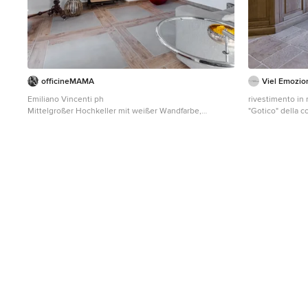
officineMAMA
Viel Emozio
Emiliano Vincenti ph
rivestimento in 
Mittelgroßer Hochkeller mit weißer Wandfarbe,
"Gotico" della c
Porzellan-Bodenfliesen und grauem Boden in Rom
(www.anticatidautore.it) angolo cucina
su misura con fi