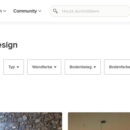
n
Community
esign
Typ
Wandfarbe
Bodenbelag
Bodenfarb