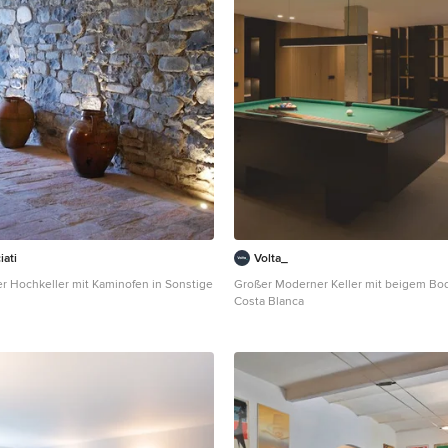
ati
Volta_
 Hochkeller mit Kaminofen in Sonstige
Großer Moderner Keller mit beigem Bod
Costa Blanca