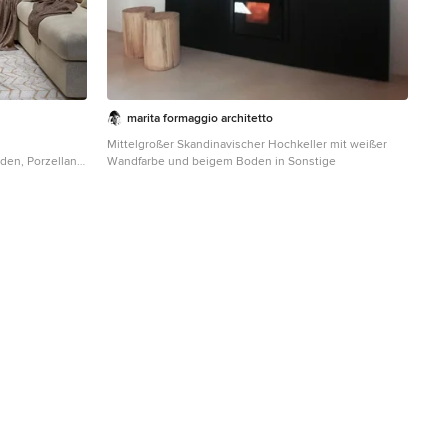
marita formaggio architetto
Mittelgroßer Skandinavischer Hochkeller mit weißer
en, Porzellan-
Wandfarbe und beigem Boden in Sonstige
er Decke und