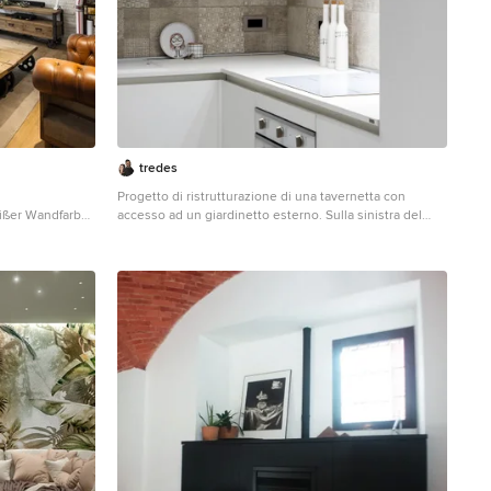
travail…
tredes
Progetto di ristrutturazione di una tavernetta con
eißer Wandfarbe
accesso ad un giardinetto esterno. Sulla sinistra del
prospetto che confina con l'esterno è stato installato un
camino rivestito in cartongesso. Sulla destra invece, un
mobile su misura con ante tinta unita color kashmere,
stesso colore utilizzato per la finitura del cartongesso
utilizzato per il rivestimento del camino. Il tutto viene
incorniciato da un portale bianco in resina che funge in
alto da veletta utile a portare l'illuminazione e per
alloggiare il binario della tenda, in basso una panca che
funge anche da gradone per accedere all'esterno. Sul
prospetto opposto, nel sotto scala, è stata installata una
cucina su misura con ante bianco frassianto. Al centro
della stanza il tavolo da pranzo in cristallo bianco opaco
e il divano affiancato ad una parete rivestita in carta da
parati.