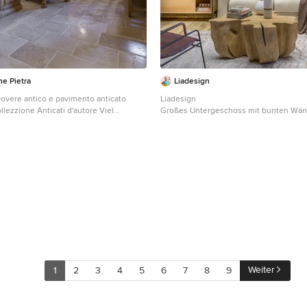
ne Pietra
Liadesign
rovere antico e pavimento anticato
Liadesign
ollezzione Anticati d'autore Viel
Großes Untergeschoss mit bunten Wänd
 in pietra lavorata
Bodenfliesen, Kaminofen, eingelassen
nitura grezza
Tapetenwänden
Weiter
1
2
3
4
5
6
7
8
9