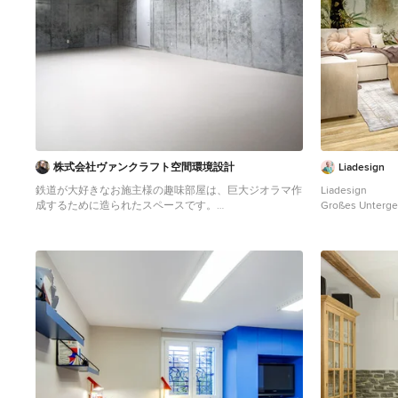
株式会社ヴァンクラフト空間環境設計
Liadesign
鉄道が大好きなお施主様の趣味部屋は、巨大ジオラマ作
Liadesign
成するために造られたスペースです。
Großes Unterge
Großes Modernes Untergeschoss mit grauer
Bodenfliesen, 
Wandfarbe und weißem Boden in Tokio Peripherie
Tapetenwänden