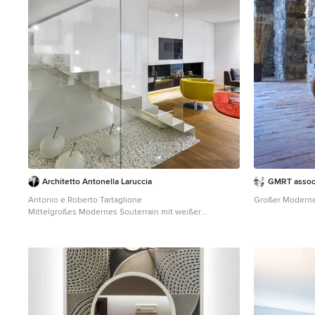
Architetto Antonella Laruccia
GMRT associ
Antonio e Roberto Tartaglione
Großer Moderner
Mittelgroßes Modernes Souterrain mit weißer
Wandfarbe und braunem Holzboden in Bari