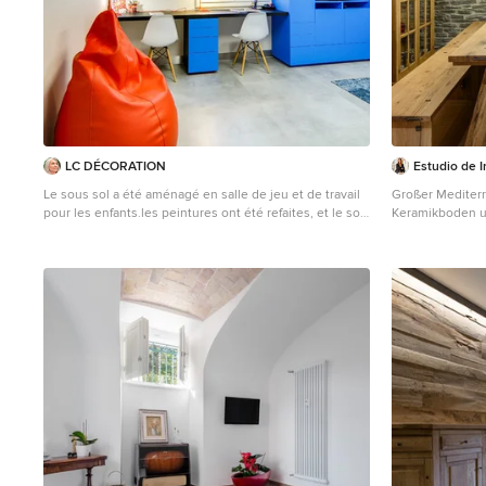
LC DÉCORATION
Estudio de I
Le sous sol a été aménagé en salle de jeu et de travail
Großer Mediterr
pour les enfants.les peintures ont été refaites, et le sol
Keramikboden u
recouvert d'un PVC imitation béton.Des couleurs vives
et dynamiques ont été privilégiées. Le très grand
placard terminé par un bureau deux places a été
imaginé et dessiné par LC DECORATION ,