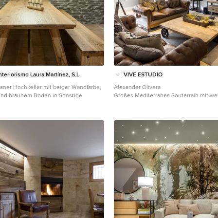
nteriorismo Laura Martínez, S.L.
VIVE ESTUDIO
aner Hochkeller mit beiger Wandfarbe,
Alexander Olivera
nd braunem Boden in Sonstige
Großes Mediterranes Souterrain mit w
und braunem Holzboden in Barcelona