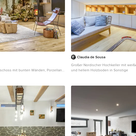
Claudia de Sousa
Großer Nordischer Hochkeller mit weiß
schoss mit bunten Wänden, Porzellan-
und hellem Holzboden in Sonstige
Kaminofen, eingelassener Decke und