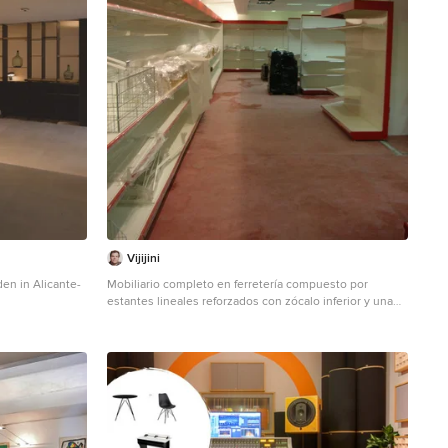
Vijijini
en in Alicante-
Mobiliario completo en ferretería compuesto por
estantes lineales reforzados con zócalo inferior y una
altura de 2,20 m, acabado brillo y en color a elegir.
Incluso herrajes de cuelgue y otros complementos.
Línea de cajas y resto de mobiliario en misma calidad y
colores. Incluso carros y cestas.