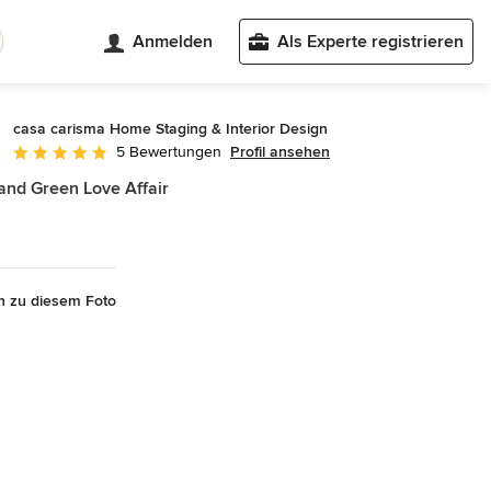
Anmelden
Als Experte registrieren
casa carisma Home Staging & Interior Design
Profil ansehen
5 Bewertungen
Durchschnittliche Bewertung: 5 von 5 Sternen
and Green Love Affair
n zu diesem Foto