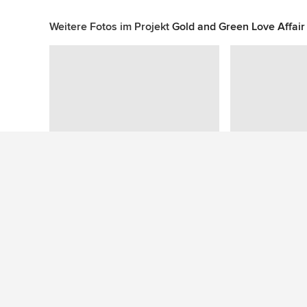
Weitere Fotos im Projekt
Gold and Green Love Affair
Zu diesem Foto wurden keine Fragen gestellt
Mehr Ideen: Eklektische Flure