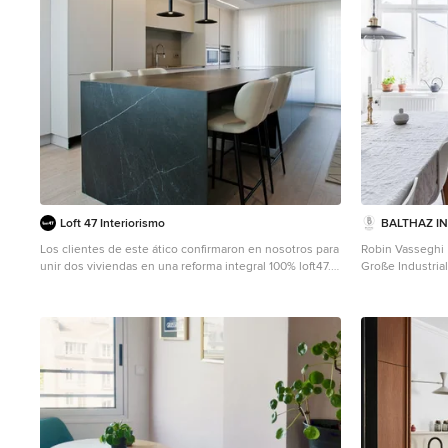
Loft 47 Interiorismo
BALTHAZ I
Los clientes de este ático confirmaron en nosotros para
Robin Vasseghi
unir dos viviendas en una reforma integral 100% loft47.
Große Industria
Esta vivienda de carácter eclético se divide en dos
flächenbündige
zonas diferenciadas, la zona living y la zona noche. La
Küchenrückwand
zona living, un espacio completamente abierto, se
Edelstahl, hel
encuentra presidido por una gran isla donde se
Stockholm
combinan lacas metalizadas con una elegante encimera
en porcelánico negro. La zona noche y la zona living se
encuentra conectado por un pasillo con puertas en
carpintería metálica. En la zona noche destacan las
puertas correderas de suelo a techo, así como el
cuidado diseño del baño de la habitación de