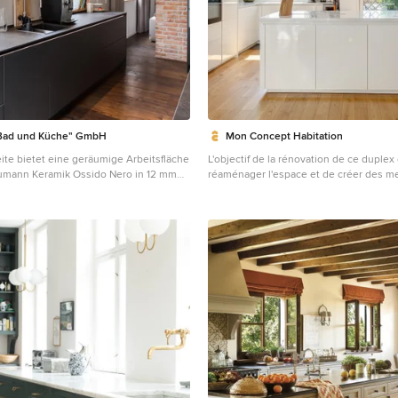
"Bad und Küche" GmbH
Mon Concept Habitation
eite bietet eine geräumige Arbeitsfläche
L'objectif de la rénovation de ce duplex 
umann Keramik Ossido Nero in 12 mm
réaménager l'espace et de créer des me
die komfortable Nutzung. Spülbereich
mesure pour le rendre plus fonctionnel
ind einander so gegenübergestellt,
parquet massif en chêne naturel apport
 Arbeitswege bieten, die auch zum
dans les pièces de vie. La nouvelle cui
ankbereich mit dem hoch eingebauten
s'ouvre maintenant sur le séjour. Un îlot
.
dinatoire a été réalisé pour plus de conv
chambre parentale, nous avons conçu un
graphique en noyer qui donne du caract
Esthétique et pratique, le nouvel escal
intègre des rangements astucieux ! A l'
maitresse du salon d'été est son meubl
mesure, tout en contraste avec ses faça
niche en bois. Le résultat : un duplex 
fonctionnel !