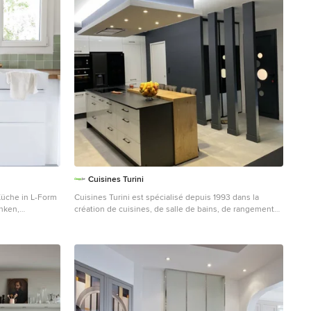
Cuisines Turini
üche in L-Form
Cuisines Turini est spécialisé depuis 1993 dans la
nken,
création de cuisines, de salle de bains, de rangements,
d in Grün,
de salons et de canapés. Que votre intérieur soit plutôt
lektrogeräten,
classique, moderne ou bien design, Cuisines Turini a
, weißem Boden
forcément la solution la plus adaptée à votre projet
d'espace à vivre. Pour cette création de grande cuisine
design lumineuse, les clients de Rieux Volvestre ont
choisi une implantation en L avec un ilot central. La
grandeur de l'espace à aménager permet cette
implantation en L. La première partie du L est