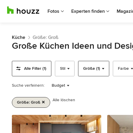
Fotos
Experten finden
Magazi
Küche
Größe: Groß
Große Küchen Ideen und Desi
Alle Filter (1)
Stil
Größe (1)
Farbe
Suche verfeinern:
Budget
Alle löschen
Größe: Groß
1
von
2