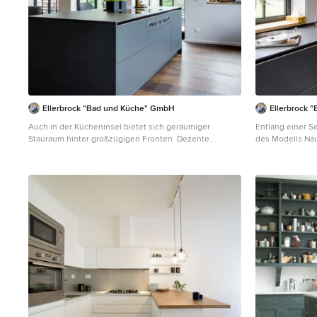
Ellerbrock "Bad und Küche" GmbH
Ellerbrock 
Auch in der Kücheninsel bietet sich geräumiger
Entlang einer S
Stauraum hinter großzügigen Fronten. Dezente
des Modells Na
Knopfelemente für die Bedienung des Kochfeldes
Dicke Raum für 
sorgen für die unkomplizierte Nutzung, welche
und Kochinsel s
zugleich Akzente in der Frontgestaltung einbindet. Von
dass sich kurze
oben sorgen drei unauffällige Strahler für ausreichende
seitlichen Schr
Beleuchtung am Abend.
Backofen führen