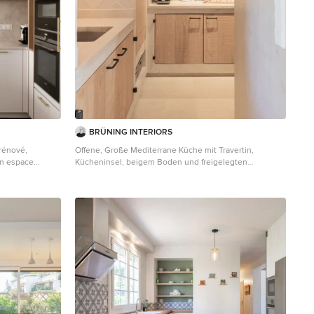
cuisine design en L, il y a un grand plafonnier très
lumineux en relief avec des spots encastrés. Il y a aussi
une hotte plafond de coloris inox à commande
électronique huit vitesses, un booster classe 1, c'est
une fabrication française. Les propriétaires de cette
grande cuisine design lumineuse en L avec ilot central
à Rieux Volvestre sont venus dans l'agence Cuisines
Turini à Portet-sur-Garonne grâce à une
recommandation. En effet avec plus de 40 000 projets
de réalisés depuis 1993, Cuisines Turini s'est imposé
comme le spécialiste de l'aménagement intérieur. Cette
cuisine lumineuse a bénéficié d'une création complète :
BRÜNING INTERIORS
un contrôle technique, un métré, une livraison et une
rénové,
Offene, Große Mediterrane Küche mit Travertin,
pose. Vous souhaitez créer une grande cuisine design
un espace
Kücheninsel, beigem Boden und freigelegten
lumineuse en L avec un ilot central comme dans cette
. Les
Dachbalken in Palma de Mallorca
réalisation à Rieux Volvestre et vous habitez sur
nt conservés et
Toulouse ou son agglomération. Nos conseillers
riaux naturels
Cuisines Turini, vous accueillent dans nos agences à
Toulouse, à Portet-sur-Garonne et à Quint-Fonsegrives
du lundi au samedi de 10h à 19h. Ils réalisent un devis
gratuit et sans engagement, quelle que soit votre
implantation, en linéaire, en U, en L avec un ilot central
etc. Le technicien conseil crée votre projet en fonction
de votre espace, de vos besoins et de votre budget.