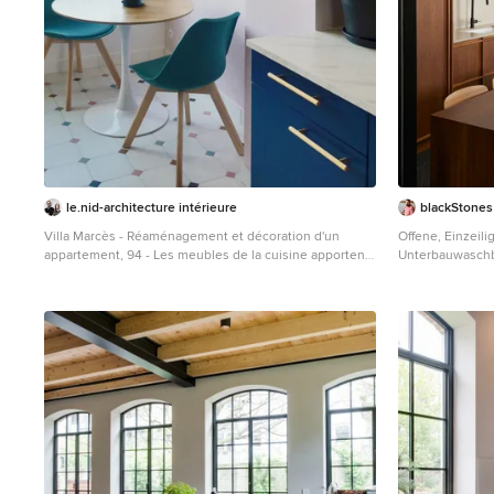
matrimonio con detalles de grifería empotrada en
negro, y mampara en cristal fumé. Ambas zonas quedan
enmarcadas por dos grandes terrazas, donde la familia
podrá disfrutar de esta nueva casa diseñada
completamente a sus necesidades
le.nid-architecture intérieure
blackStones
Villa Marcès - Réaménagement et décoration d'un
Offene, Einzeil
appartement, 94 - Les meubles de la cuisine apportent
Unterbauwaschb
une touche colorée avec ce bleu foncé mélangé au
Schrankfronten,
bois. L'ensemble est adouci par une peinture rose
Quarzwerkstein-
poudrée suer les murs et des plans de travail clairs.
Beige, Rückwan
Face au linéaire technique nous avons organisé un
Elektrogeräten,
linéaire bas , pensé comme un buffet, avec un long plan
schwarzem Boden
de travail. Un coin repas prend place près de la fenêtre.
Le carrelage classique marque sont originalité par ces
cabochons de couleurs douces et variées , en
harmonie avec l'ensemble de la pièce.