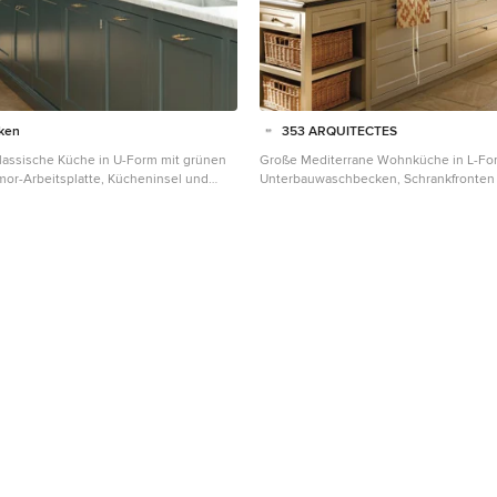
ken
353 ARQUITECTES
lassische Küche in U-Form mit grünen
Große Mediterrane Wohnküche in L-Fo
or-Arbeitsplatte, Kücheninsel und
Unterbauwaschbecken, Schrankfronten i
latte in Kopenhagen
Marmor-Arbeitsplatte, Rückwand aus Ke
Kücheninsel, braunem Boden, grauer Ar
Kalkstein und beigen Schränken in Son