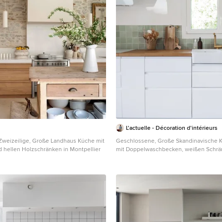
L'actuelle - Décoration d'intérieurs
Zweizeilige, Große Landhaus Küche mit
Geschlossene, Große Skandinavische K
 hellen Holzschränken in Montpellier
mit Doppelwaschbecken, weißen Schrä
Arbeitsplatte aus Holz, Küchenrückwan
Rückwand aus Keramikfliesen, weißen E
Zementfliesen für Boden, Kücheninsel
und brauner Arbeitsplatte in Lyon