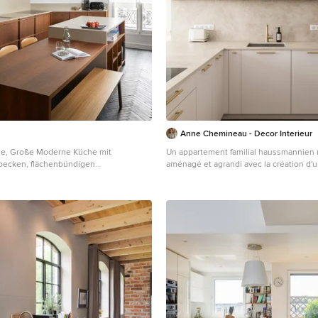
Anne Chemineau - Decor Interieur
ige, Große Moderne Küche mit
Un appartement familial haussmannien 
ecken, flächenbündigen
aménagé et agrandi avec la création d'
 hellbraunen Holzschränken,
parental suite à la réunion de deux lots
Arbeitsplatte, Küchenrückwand in
fondamentaux classiques des pièces so
d aus Quarzwerkstein, schwarzen
revisités tout en douceur avec des maté
 Keramikboden, Kücheninsel,
et des couleurs apaisantes.
 und beiger Arbeitsplatte in Paris