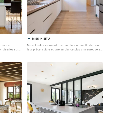
MISS IN SITU
était de
Mes clients désiraient une circulation plus fluide pour
nuiseries sur
leur pièce à vivre et une ambiance plus chaleureuse et
. Le nouveau
moderne. Après une étude de faisabilité, nous avons
e de la chaleur
décidé d'ouvrir une partie du mur porteur afin de créer
sine, lumineuse,
un bloc central recevenant d'un côté les éléments
 central
techniques de la cuisine et de l'autre le poêle rotatif
ivialité. Dans la
pour le salon. Dès l'entrée, nous avons alors une vue
e tête de lit
sur le grand salon. La cuisine a été totalement
ère à la pièce.
retravaillée, un grand plan de travail et de nombreux
ier en chêne
rangements, idéal pour cette grande famille. Côté salle
étage, la pièce
à manger, nous avons joué avec du color zonning,
e TV sur
technique de peinture permettant de créer un espace
des noires et sa
visuellement. Une grande table esprit industriel, un
modernisé et
banc et des chaises colorées pour un espace
dynamique et chaleureux. Pour leur salon, mes clients
voulaient davantage de rangement et des lignes