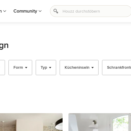
n
Community
gn
Form
Typ
Kücheninseln
Schrankfronte