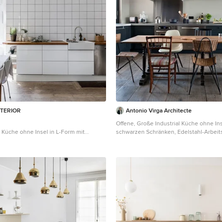
NTERIOR
Antonio Virga Architecte
Offene, Große Industrial Küche ohne Ins
l Küche ohne Insel in L-Form mit
schwarzen Schränken, Edelstahl-Arbeits
n Schrankfronten, weißen Schränken,
Küchenrückwand in Metallic, Rückwand
 in Weiß, Küchengeräten aus
Metallfliesen, Küchengeräten aus Edels
lem Holzboden und beigem Boden in
dunklem Holzboden in Paris