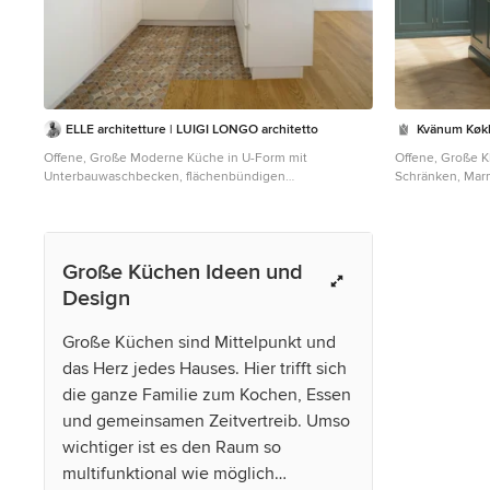
ELLE architetture | LUIGI LONGO architetto
Kvänum Køk
Offene, Große Moderne Küche in U-Form mit
Offene, Große K
Unterbauwaschbecken, flächenbündigen
Schränken, Marm
Schrankfronten, weißen Schränken, Quarzwerkstein-
grauer Arbeitsp
Arbeitsplatte, Küchenrückwand in Grau, Glasrückwand,
Küchengeräten aus Edelstahl, Porzellan-Bodenfliesen,
Halbinsel, buntem Boden und grauer Arbeitsplatte in
Große Küchen Ideen und
Rom
Design
Große Küchen sind Mittelpunkt und
das Herz jedes Hauses. Hier trifft sich
die ganze Familie zum Kochen, Essen
und gemeinsamen Zeitvertreib. Umso
wichtiger ist es den Raum so
multifunktional wie möglich