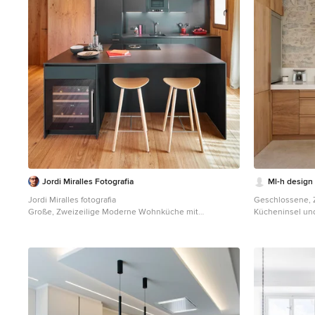
Jordi Miralles Fotografia
Ml-h design
Jordi Miralles fotografia
Geschlossene, 
Große, Zweizeilige Moderne Wohnküche mit
Kücheninsel und
Waschbecken, flächenbündigen Schrankfronten,
schwarzen Schränken, Kalkstein-Arbeitsplatte,
Küchenrückwand in Schwarz, Kalk-Rückwand,
Küchengeräten aus Edelstahl, Kücheninsel, schwarzer
Arbeitsplatte, hellem Holzboden und beigem Boden in
Barcelona