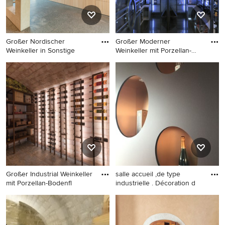
Großer Nordischer
Großer Moderner
Weinkeller in Sonstige
Weinkeller mit Porzellan-
Bodenflie
Großer Nordischer
Großer Moderner Weinkeller
Weinkeller in Sonstige
mit Porzellan-Bodenfliesen in
Madrid
Großer Industrial Weinkeller
salle accueil ,de type
mit Porzellan-Bodenfl
industrielle . Décoration d
Großer Industrial Weinkeller
Großer Industrial Weinkeller
mit Porzellan-Bodenfliesen in
mit Keramikboden in Reims
Sonstige