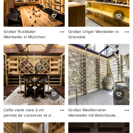
Großer Rustikaler
Großer Uriger Weinkeller in
Weinkeller in München
Grenoble
Großer Rustikaler Weinkeller
Großer Uriger Weinkeller in
in München
Grenoble
Cette vaste cave à vin
Großer Mediterraner
permet de conserver et de
Weinkeller mit Betonboden
d
in M
Großer Moderner Weinkeller
Großer Mediterraner
mit dunklem Holzboden in
Weinkeller mit Betonboden