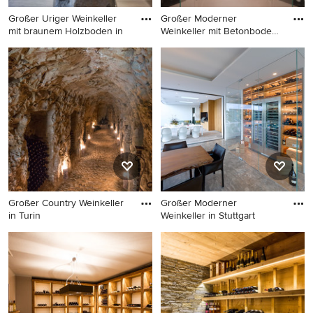
Großer Uriger Weinkeller
Großer Moderner
mit braunem Holzboden in
Weinkeller mit Betonboden
in Bolog
Großer Uriger Weinkeller mit
Großer Moderner Weinkeller
braunem Holzboden in
mit Betonboden in Bologna
Madrid
Großer Country Weinkeller
Großer Moderner
in Turin
Weinkeller in Stuttgart
Großer Country Weinkeller in
Großer Moderner Weinkeller
Turin
in Stuttgart