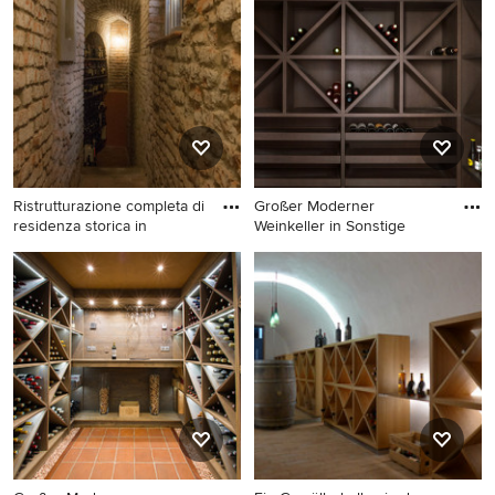
Dijon
in Montpellier
Ristrutturazione completa di
Großer Moderner
residenza storica in
Weinkeller in Sonstige
Großer Klassischer
Großer Moderner Weinkeller
Weinkeller mit Marmorboden
in Sonstige
in Sonstige