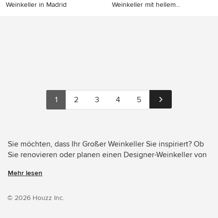
Weinkeller in Madrid
Weinkeller mit hellem
Holzboden in
Großer Rustikaler Weinkeller
Großer Moderner Weinkeller
in Madrid
mit hellem Holzboden in
Madrid
1
2
3
4
5
Sie möchten, dass Ihr Großer Weinkeller Sie inspiriert? Ob
Sie renovieren oder planen einen Designer-Weinkeller von
Grund auf neu zu gestalten – Houzz hat 266 Bilder der
Mehr lesen
besten Designer, Inneneinrichter und Architekten dieses
Landes, unter anderem von Olivier Chabaud Architecte -
Paris & Luberon und Dragon Cellars. Sehen Sie sich Fotos
© 2026 Houzz Inc.
in vielen verschiedenen Farben und Stilen an – wenn Sie