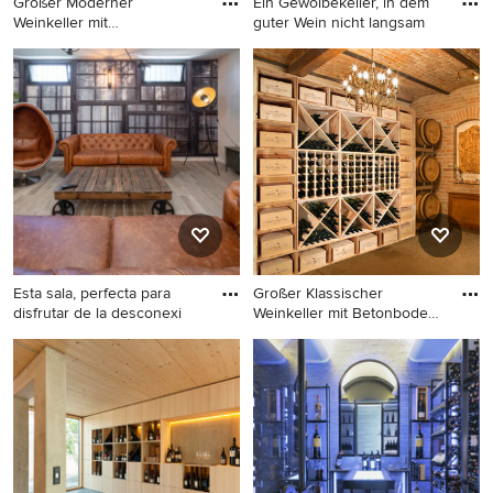
Großer Moderner
Ein Gewölbekeller, in dem
Weinkeller mit
guter Wein nicht langsam
Terrakottaboden in
Großer Moderner Weinkeller
Großer Rustikaler Weinkeller
mit Terrakottaboden in Saint-
mit Backsteinboden in
Etienne
Frankfurt am Main
Esta sala, perfecta para
Großer Klassischer
disfrutar de la desconexi
Weinkeller mit Betonboden
in Fr
Großer Moderner Weinkeller
Großer Klassischer
mit Keramikboden in
Weinkeller mit Betonboden
Sonstige
in Frankfurt am Main