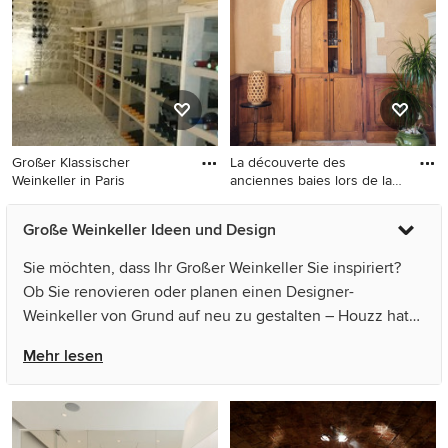
Großer Klassischer
La découverte des
Weinkeller in Paris
anciennes baies lors de la
dépos
Großer Klassischer
Großer Landhausstil
Große Weinkeller Ideen und Design
Weinkeller in Paris
Weinkeller in Paris
Sie möchten, dass Ihr Großer Weinkeller Sie inspiriert?
Ob Sie renovieren oder planen einen Designer-
Weinkeller von Grund auf neu zu gestalten – Houzz hat
266 Bilder der besten Designer, Inneneinrichter und
Mehr lesen
Architekten dieses Landes, unter anderem von Silvia
Mallafré, Bioarquitectura e Interiorismo und Rabe
Innenausbau. Sehen Sie sich Fotos in vielen
verschiedenen Farben und Stilen an – wenn Sie ein