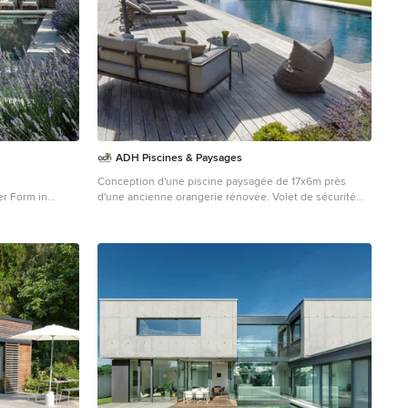
ADH Piscines & Paysages
Conception d'une piscine paysagée de 17x6m près
er Form in
d'une ancienne orangerie rénovée. Volet de sécurité
immergé Terrasse en bois autour de la piscine, dallage,
allée en stabilisateur de graviers. Création de massifs
champêtre, intégration de mobilier de jardin avec son
coin brasero/ plancha Ofyr