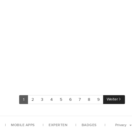
Weiter
1
2
3
4
5
6
7
8
9
MOBILE APPS
EXPERTEN
BADGES
Privacy