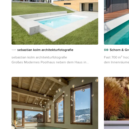
sebastian kolm architekturfotografie
Schorn & G
sebastian kolm architekturfotografie
Fast 700 m² ho
Großes Modernes Poolhaus neben dem Haus in
den Innenräume
rechteckiger Form mit Betonboden in Nürnberg
Einfamilienhauses
Planungsphase b
Schreiner Marti
Karlsruhe, um 
Vorstellungen a
einen Nussbaum
Innenausbauqual
sehr geraden, g
Verwachsungen.
lang, der Bilda
eine einheitliche dun
Herausforderun
Stammes stellte