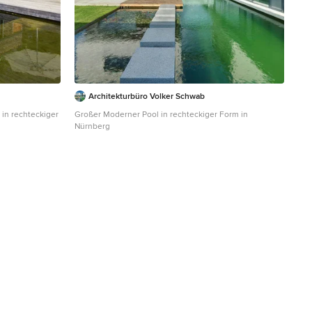
Architekturbüro Volker Schwab
in rechteckiger
Großer Moderner Pool in rechteckiger Form in
Nürnberg