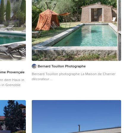
Bernard Touillon Photographe
ôme Provençale
Bernard Touillon photographe La Maison de Charrier
décorateur
en dem Haus in
Großes Mediterranes Poolhaus in rechteckiger Form in
n in Grenoble
Paris