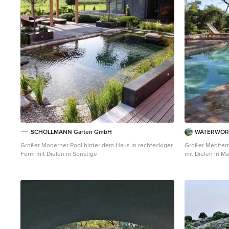
SCHÖLLMANN Garten GmbH
WATERWOR
Großer Moderner Pool hinter dem Haus in rechteckiger
Großer Mediterra
Form mit Dielen in Sonstige
mit Dielen in Ma