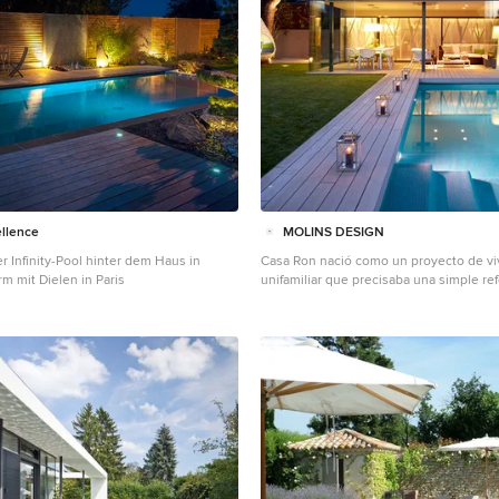
ellence
MOLINS DESIGN
 Infinity-Pool hinter dem Haus in
Casa Ron nació como un proyecto de vi
m mit Dielen in Paris
unifamiliar que precisaba una simple re
styling . Pero, una vez empezado el pr
reformas, acabó convirtiéndose en un p
de interiorismo y decoración, tanto ext
interior. Esta vivienda unifamiliar, ubicada en pleno
centro de la ciudad de Barcelona, adqu
de interiores totalmente acomodado y 
los nuevos tiempos. Asimismo, se conv
los proyectos de arquitectura más osad
Design, tanto por el interiorismo adopt
por la decoración escogida.