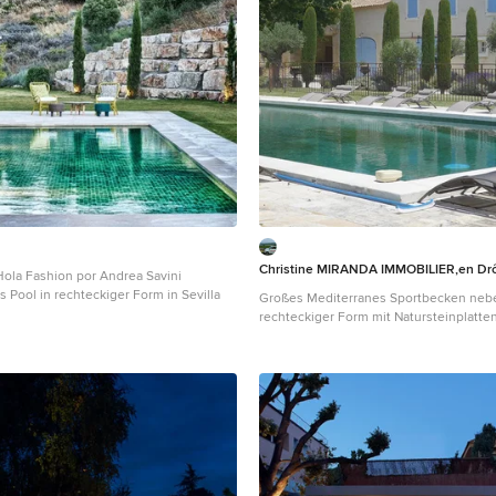
Christine MIRANDA IMMOBILIER,en Dr
Hola Fashion por Andrea Savini
 Pool in rechteckiger Form in Sevilla
Großes Mediterranes Sportbecken neb
rechteckiger Form mit Natursteinplatte