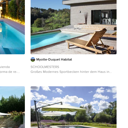
Myotte-Duquet Habitat
vienda
SCHOOLMESTERS
forma de re-
Großes Modernes Sportbecken hinter dem Haus in
ograma de
rechteckiger Form mit Dielen in Dijon
royecto integral
erior como
iere un diseño
acondicionado a
ierte en uno de
os para Molins
ado, así como