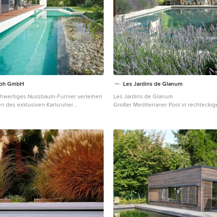
roh GmbH
Les Jardins de Glanum
chwertiges Nussbaum-Furnier verleihen
Les Jardins de Glanum
n des exklusiven Karlsruher
Großer Mediterraner Pool in rechteckig
 eine wohnliche Behaglichkeit. In der
Marseille
esuchten Architekt Jörg Dettling und
n Fuchs gemeinsam das Furnierlager in
einen passenden Stamm nach ihren
uszusuchen. Sie entschieden sich für
stamm mit sehr guter
ität. Der Stamm überzeugte mit einer
leichmäßigen Struktur, ohne Äste und
 Die Furniere sind mindestens 2,60m
ufbau wirkt schlank und die Pakete haben
kelbraune Farbe. Eine besondere
g bei der Verarbeitung des Nussbaum-
 der Küchenhochschrank mit einer