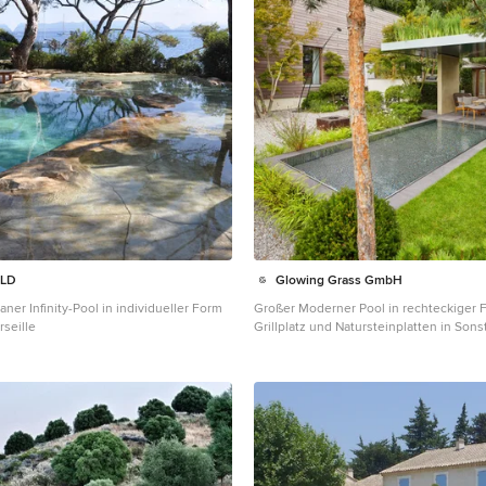
LD
Glowing Grass GmbH
ner Infinity-Pool in individueller Form
Großer Moderner Pool in rechteckiger 
rseille
Grillplatz und Natursteinplatten in Sons