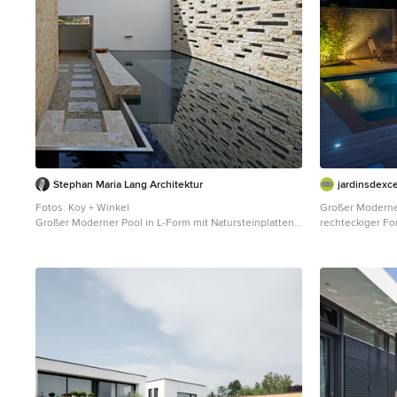
Stephan Maria Lang Architektur
jardinsdexc
Fotos: Koy + Winkel
Großer Moderner
Großer Moderner Pool in L-Form mit Natursteinplatten
rechteckiger For
in München