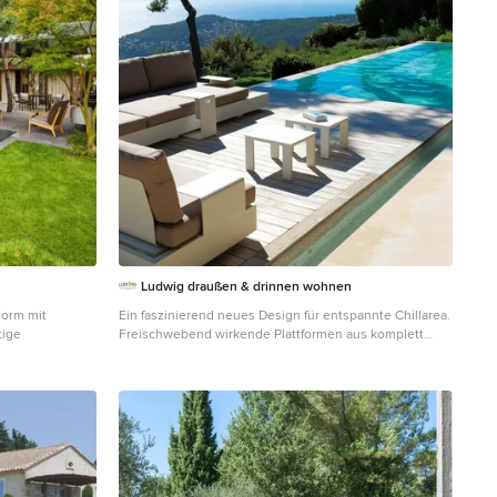
Ludwig draußen & drinnen wohnen
Form mit
Ein faszinierend neues Design für entspannte Chillarea.
tige
Freischwebend wirkende Plattformen aus komplett
wetterfestem und pflegeleichtem Aluminium in
Kombination mit Teakolz bilden einen interessant
wirkenden Materialmix. Individuell kombinierbar durch
ein Baukastensystem. Kissen in vielen Designs auch in
wetterfester Variante erhältlich. Das ist Chillen auf ganz
hohem Niveau!