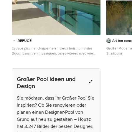
Wandabwicklung
Verkleidung der
von 8,50m längs furniert 
mit integrierter
Zusammenleben
markanten Dach
Räume zu unter
hochwertige un
REFUGE
Art bor con
Kombination au
leuchtend weiß
Espace piscine: charpente en vieux bois, luminaire
Großer Moderner
Behaglichkeit. Architekt Dettling legte bei der Planung
Bocci, bassin en mosaïques, baies vitrées avec vue
Straßburg
des Hauses Wert
Mont Blanc. / Réalisation et conception par Refuge /
Raum für die ge
Daniel Durand photographe
Freiraum zur in
Verglasungen la
verleihen dem I
Großer Pool Ideen und
Das Wohn- und 
Design
Dach und Schwim
Vier. Fotos: D.
Sie möchten, dass Ihr Großer Pool Sie
inspiriert? Ob Sie renovieren oder
planen einen Designer-Pool von
Grund auf neu zu gestalten – Houzz
hat 3.247 Bilder der besten Designer,