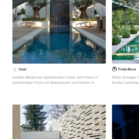
User
Frida Beca
Großes Modernes Sportbecken hinter dem Haus in
Pablo Zuloaga, 
rechteckiger Form mit Wasserspiel und Dielen in
Großer Landhaus
Marseille