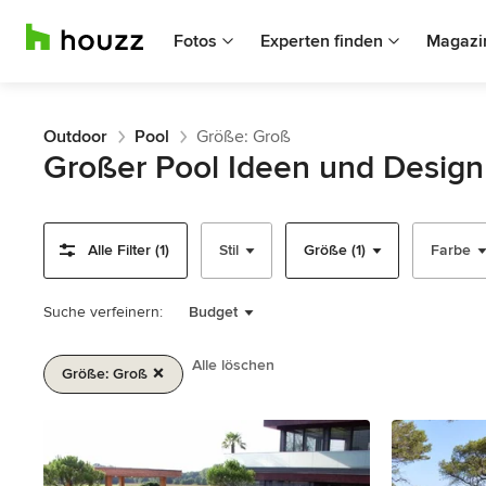
Fotos
Experten finden
Magazi
Outdoor
Pool
Größe: Groß
Großer Pool Ideen und Design
Alle Filter (1)
Stil
Größe (1)
Farbe
Suche verfeinern:
Budget
Alle löschen
Größe: Groß
1
von
2