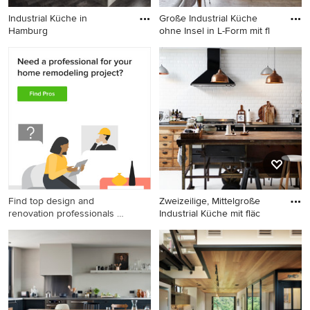
Industrial Küche in
Große Industrial Küche
Hamburg
ohne Insel in L-Form mit fl
Industrial Küche in Hamburg
Große Industrial Küche ohne
Insel in L-Form mit
flächenbündigen
Schrankfronten, weißen
Schränken, Küchenrückwand
in Weiß, Küchengeräten aus
Edelstahl, hellem Holzboden
und beigem Boden in
Stockholm
Find top design and
Zweizeilige, Mittelgroße
renovation professionals on
Industrial Küche mit fläc
Houzz
Zweizeilige, Mittelgroße
Industrial Küche mit
flächenbündigen
Schrankfronten, schwarzen
Schränken, Küchenrückwand
in Weiß, Rückwand aus