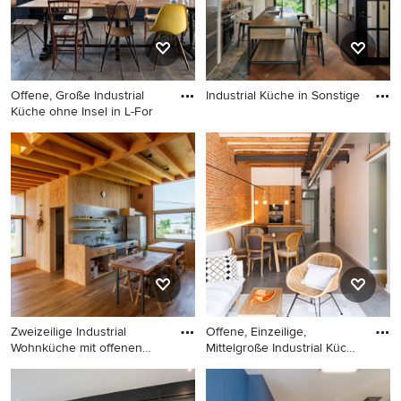
Metrofliesen, schwarzen
Elektrogeräten, Kücheninsel
und Mauersteinen in
Wiltshire
Offene, Große Industrial
Industrial Küche in Sonstige
Küche ohne Insel in L-For
Industrial Küche in Sonstige
Offene, Große Industrial
Küche ohne Insel in L-Form
mit schwarzen Schränken,
Edelstahl-Arbeitsplatte,
Küchenrückwand in Metallic,
Rückwand aus Metallfliesen,
Küchengeräten aus Edelstahl
und dunklem Holzboden in
Paris
Zweizeilige Industrial
Offene, Einzeilige,
Wohnküche mit offenen
Mittelgroße Industrial Küche
Schrä
m
Zweizeilige Industrial
Offene, Einzeilige,
Wohnküche mit offenen
Mittelgroße Industrial Küche