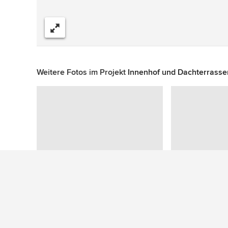
Teilen
Weitere Fotos im Projekt
Innenhof und Dachterrassen
Zu diesem Foto wurden keine Fragen gestellt
Mehr Ideen: Eklektische Terrassen