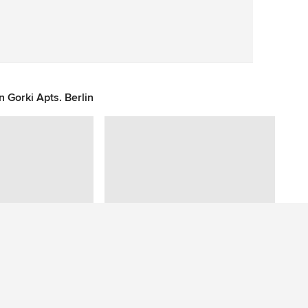
Speichern
 Gorki Apts. Berlin
Sie haben eine Frage zu diesem Foto? Fragen Sie unsere Community.