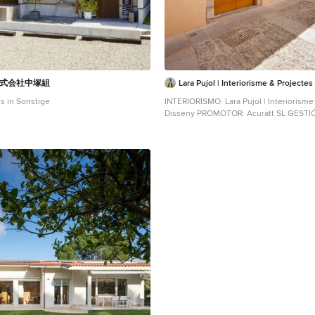
 株式会社中塚組
Lara Pujol | Interiorisme & Projecte
s in Sonstige
INTERIORISMO: Lara Pujol | Interiorisme
Disseny PROMOTOR: Acuratt SL GESTI
AIM Facility FOTOGRAFIA: Adriana Trif
Mittelgroßes, Dreistöckiges Klassische
Fassade und beiger Fassadenfarbe in S