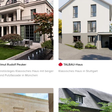
elmut Rudolf Peuker
TALBAU-Haus
istöckiges Klassisches Haus mit beiger
Klassisches Haus in Stuttgart
und Putzfassade in München