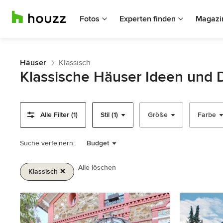
Fotos
Experten finden
Magazi
Häuser
Klassisch
Klassische Häuser Ideen und 
Alle Filter (1)
Stil (1)
Größe
Farbe
Suche verfeinern:
Budget
Alle löschen
Klassisch
1
von
2