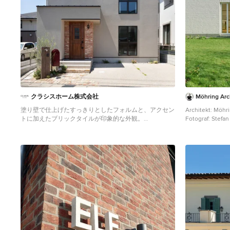
クラシスホーム株式会社
Möhring Arc
塗り壁で仕上げたすっきりとしたフォルムと、アクセン
Architekt: Möhr
トに加えたブリックタイルが印象的な外観。
Fotograf: Stefan
Klassisches Haus in Nagoya
Einstöckiges, M
Backsteinfassad
Satteldach in Be