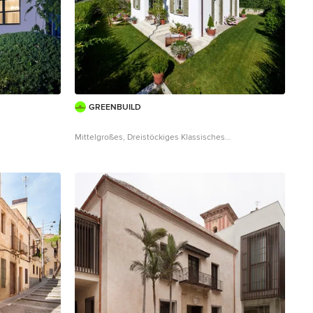
GREENBUILD
Mittelgroßes, Dreistöckiges Klassisches
Einfamilienhaus mit Mix-Fassade, beiger
Fassadenfarbe, Mansardendach und Ziegeldach in
Sonstige