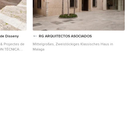
s de Disseny
RG ARQUITECTOS ASOCIADOS
 & Projectes de
Mittelgroßes, Zweistöckiges Klassisches Haus in
ÓN TÉCNICA:
Malaga
s Haus mit Mix-
onstige