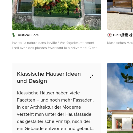
Vertical Flore
BinO播磨
Invitez la nature dans la ville ! Vos façades attireront
Klassisches Hau
l’œil avec des plantes favorisant la biodiversité. C’est
une solution pour redonner de la couleur à nos
sociétés mais également un engagement pour
préserver la nature en ville. Droits : Vertical Flore
Klassische Häuser Ideen
und Design
Klassische Häuser haben viele
Facetten – und noch mehr Fassaden.
In der Architektur der Moderne
versteht man unter der Hausfassade
das gestalterische Prinzip, nach der
ein Gebäude entworfen und gebaut