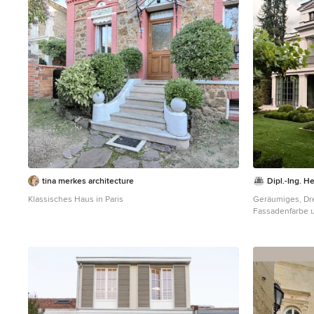
tina merkes architecture
Dipl.-Ing. H
Klassisches Haus in Paris
Geräumiges, Dre
Fassadenfarbe 