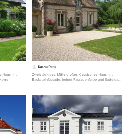
Kasha Paris
s Haus mit
Zweistöckiges, Mittelgroßes Klassisches Haus mit
Havre
Backsteinfassade, beiger Fassadenfarbe und Satteldach
in Paris