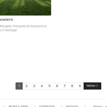
RCHITETTI
 Morgado, Fotografia de Arquitectura
s in Sonstige
Weiter
1
2
3
4
5
6
7
8
9
MOBILE APPS
EXPERTEN
BADGES
Privacy