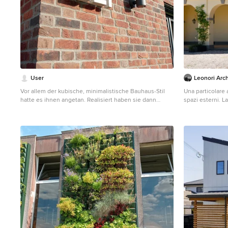
User
Leonori Arch
Vor allem der kubische, minimalistische Bauhaus-Stil
Una particolare 
hatte es ihnen angetan. Realisiert haben sie dann
spazi esterni. La villa è circondata da un grande giardino
allerdings ein vollverklinkertes Haus mit Satteldach. Der
che degrada vers
Bebauungsplan für ihren Bauort in Niedersachsen
grande fontana 
schrieb diese Regionalarchitektur in Form und
limitando l’inter
Materialfarben genau vor. So entstand ein Eigenheim,
Le essenze med
das zwar regionale Bezüge schafft, sich jedoch sehr
fioritura prolungat
modern und selbstbewusst von der umgebenden
piante di rose r
Bebauung absetzt. © FingerHaus GmbH
porticato.