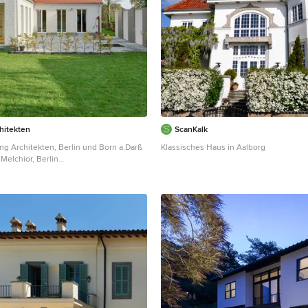
hitekten
ScanKalk
ing Architekten, Berlin und Born a.Darß
Klassisches Haus in Aalborg
 Melchior, Berlin
ittelgroßes Klassisches Haus mit
e, weißer Fassadenfarbe und
rlin