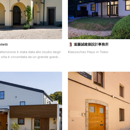
itetti
遠藤誠建築設計事務所
attenzione è stata data allo studio degli
Klassisches Haus in Tokio
o i vigneti. Il piazzale antistante con la
è stato volutamente lasciato sgombro,
vento all’inserimento di bordure fiorite.
iterranee, a bassa manutenzione, con
a, sono state scelte con cura. Alcune
ampicanti evidenziano la struttura del