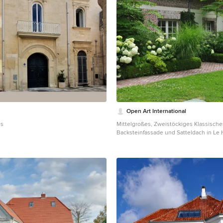
Open Art International
us
Mittelgroßes, Zweistöckiges Klassische
Backsteinfassade und Satteldach in Le 