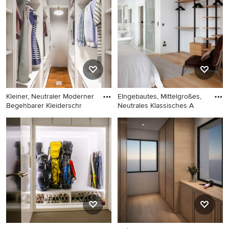
mit hellem Holzboden,
Kleiderschrank mit offenen
offenen Schränken und
Schränken, braunem
beigem Boden in Paris
Holzboden und hellen
Holzschränken in Sonstige
Kleiner, Neutraler Moderner
EIngebautes, Mittelgroßes,
Begehbarer Kleiderschr
Neutrales Klassisches A
Kleiner, Neutraler Moderner
EIngebautes, Mittelgroßes,
Begehbarer Kleiderschrank
Neutrales Klassisches
mit offenen Schränken,
Ankleidezimmer mit offenen
weißen Schränken und
Schränken, hellbraunen
dunklem Holzboden in
Holzschränken und hellem
Mailand
Holzboden in Sonstige