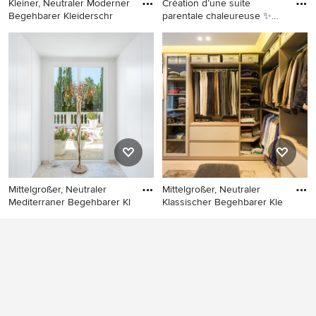
Kleiner, Neutraler Moderner
Création d’une suite
Begehbarer Kleiderschr
parentale chaleureuse ✨
Un e
Kleiner, Neutraler Moderner
Großer, Neutraler Country
Begehbarer Kleiderschrank
Begehbarer Kleiderschrank
mit offenen Schränken,
mit hellem Holzboden in
weißen Schränken und
Sonstige
Teppichboden in Madrid
Mittelgroßer, Neutraler
Mittelgroßer, Neutraler
Mediterraner Begehbarer Kl
Klassischer Begehbarer Kle
Mittelgroßer, Neutraler
Mittelgroßer, Neutraler
Mediterraner Begehbarer
Klassischer Begehbarer
Kleiderschrank mit
Kleiderschrank mit offenen
flächenbündigen
Schränken, hellem
Schrankfronten und weißen
Holzboden, beigem Boden
Schränken in Palma de
und weißen Schränken in
Mallorca
Barcelona