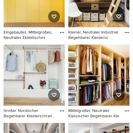
braunem Holzboden, beigem
Boden und eingelassener
Decke in Paris
EIngebautes, Mittelgroßes,
Kleiner, Neutraler Industrial
Neutrales Eklektisches
Begehbarer Kleidersc
EIngebautes, Mittelgroßes,
Kleiner, Neutraler Industrial
Neutrales Eklektisches
Begehbarer Kleiderschrank
Ankleidezimmer mit hellem
mit offenen Schränken,
Holzboden und braunem
dunklen Holzschränken und
Boden in Marseille
hellem Holzboden in
Sonstige
Großer Nordischer
Mittelgroßer, Neutraler
Begehbarer Kleiderschrank
Klassischer Begehbarer Kle
mit he
Großer Nordischer
Mittelgroßer, Neutraler
Begehbarer Kleiderschrank
Klassischer Begehbarer