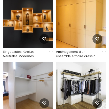
Ankleidezimmer mit
Modernes Ankleidezimmer
Ankleidebereich in München
mit Ankleidebereich, offenen
Schränken, braunem
Holzboden, braunem Boden
und Deckengestaltungen in
Berlin
EIngebautes, Großes,
Aménagement d'un
Neutrales Modernes
ensemble armoire dressing
Ankleidezi
sur-mes
EIngebautes, Großes,
EIngebautes, Geräumiges,
Neutrales Modernes
Neutrales Modernes
Ankleidezimmer mit
Ankleidezimmer mit weißen
flächenbündigen
Schränken, Teppichboden
Schrankfronten, schwarzen
und grauem Boden in
Schränken, Keramikboden
Sonstige
und grauem Boden in
Bordeaux