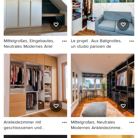
Holzboden in Sonstige
Schränken und braunem
Holzboden in Sonstige
Mittelgroßes, EIngebautes,
Le projet : Aux Batignolles,
Neutrales Modernes Ankl
un studio parisien de
Mittelgroßes, EIngebautes,
EIngebautes, Kleines
Neutrales Modernes
Nordisches Ankleidezimmer
Ankleidezimmer mit hellem
mit weißen Schränken,
Holzboden, braunem Boden
flächenbündigen
und weißen Schränken in
Schrankfronten und braunem
Paris
Holzboden in Paris
Ankleidezimmer mit
Mittelgroßes, Neutrales
geschlossenen und
Modernes Ankleidezimmer
offenen Berei
mi
Mittelgroßes Modernes
Mittelgroßes, Neutrales