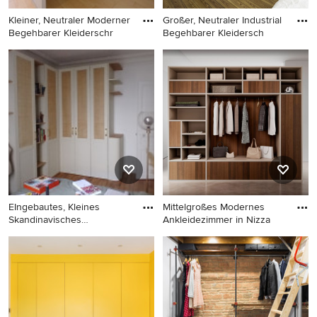
Kleiner, Neutraler Moderner
Großer, Neutraler Industrial
Begehbarer Kleiderschr
Begehbarer Kleidersch
Kleiner, Neutraler Moderner
Großer, Neutraler Industrial
Begehbarer Kleiderschrank
Begehbarer Kleiderschrank
mit offenen Schränken,
mit offenen Schränken,
weißen Schränken,
braunem Holzboden, weißen
Sperrholzboden und beigem
Schränken und braunem
Boden in Sonstige
Boden in Hamburg
EIngebautes, Kleines
Mittelgroßes Modernes
Skandinavisches
Ankleidezimmer in Nizza
Ankleidezimme
EIngebautes, Kleines
Mittelgroßes Modernes
Skandinavisches
Ankleidezimmer in Nizza
Ankleidezimmer mit
Schrankfronten im Shaker-
Stil, beigen Schränken,