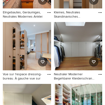
EIngebautes, Geräumiges,
Kleines, Neutrales
Neutrales Modernes Anklei
Skandinavisches
Ankleidezimmer
EIngebautes, Geräumiges,
Kleines, Neutrales
Neutrales Modernes
Skandinavisches
Ankleidezimmer in
Ankleidezimmer mit
Düsseldorf
Einbauschrank, hellbraunen
Holzschränken,
Keramikboden und grauem
Boden in Valencia
Vue sur l'espace dressing-
Neutraler Moderner
bureau. À gauche vue sur
Begehbarer Kleiderschrank
mit f
Großes, Neutrales Modernes
Neutraler Moderner
Ankleidezimmer mit
Begehbarer Kleiderschrank
Ankleidebereich, grauen
mit flächenbündigen
Schränken und hellem
Schrankfronten, weißen