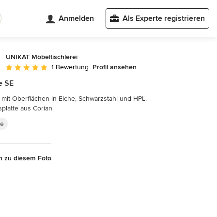
Anmelden
Als Experte registrieren
UNIKAT Möbeltischlerei
Profil ansehen
1 Bewertung
Durchschnittliche Bewertung: 5 von 5 Sternen
e SE
mit Oberflächen in Eiche, Schwarzstahl und HPL.
splatte aus Corian
e
n zu diesem Foto