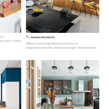
mit
Anvana Architects
us Holz in Paris
Offene, Zweizeilige Moderne Küche mit
Doppelwaschbecken, flächenbündigen Schrankfronten,
grünen Schränken, Arbeitsplatte aus Holz, schwarzen
Elektrogeräten, Kücheninsel, grauem Boden und
brauner Arbeitsplatte in Sonstige