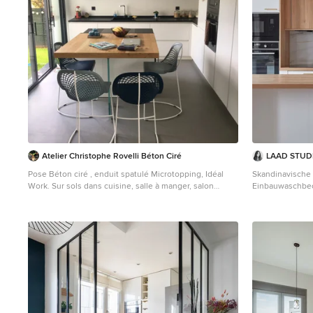
Alltag strukturie
Atelier Christophe Rovelli Béton Ciré
LAAD STUD
Pose Béton ciré , enduit spatulé Microtopping, Idéal
Skandinavische 
Work. Sur sols dans cuisine, salle à manger, salon
Einbauwaschbec
entrée, wc.
Arbeitsplatte a
Offene, Mittelgroße Moderne Küche in L-Form mit
schwarzen Elek
weißen Schränken, Arbeitsplatte aus Holz,
Marmor und Mar
Küchenrückwand in Weiß, Betonboden, Kücheninsel
und grauem Boden in Sonstige