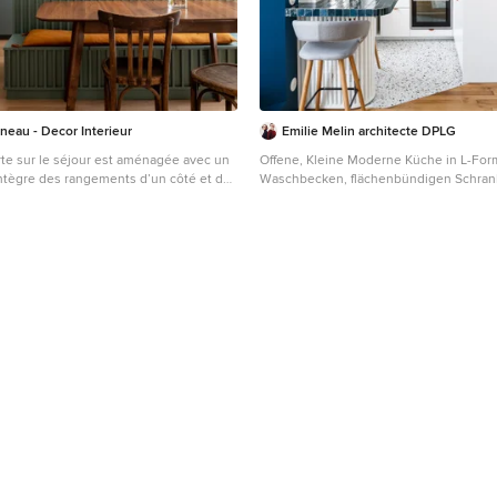
eau - Decor Interieur
Emilie Melin architecte DPLG
rte sur le séjour est aménagée avec un
Offene, Kleine Moderne Küche in L-For
 intègre des rangements d’un côté et de
Waschbecken, flächenbündigen Schrank
quette sur mesure, élément central et
Schränken, Arbeitsplatte aus Holz, Kü
ce à vivre. pièce à vivre. Les éléments
Blau, Rückwand aus Keramikfliesen, Ele
upés sur le côté alors que le mur
Frontblende, Terrazzo-Boden, buntem
lot privilégie l'épure et le naturel avec
brauner Arbeitsplatte in Paris
une étagère murale en bois.