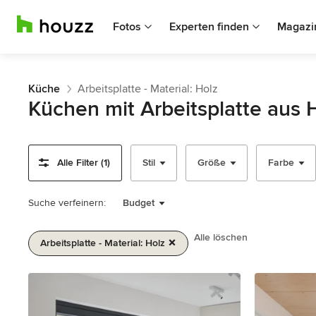
Fotos
Experten finden
Magazi
Küche
Arbeitsplatte - Material: Holz
Küchen mit Arbeitsplatte aus 
Alle Filter (1)
Stil
Größe
Farbe
Suche verfeinern:
Budget
Alle löschen
Arbeitsplatte - Material: Holz
1
von
2