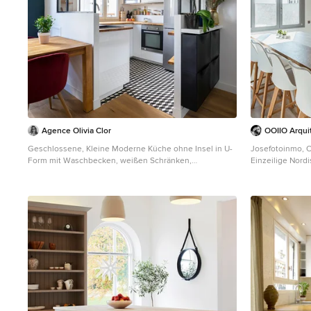
Agence Olivia Clor
OOIIO Arqui
Geschlossene, Kleine Moderne Küche ohne Insel in U-
Josefotoinmo, O
Form mit Waschbecken, weißen Schränken,
Einzeilige Nord
Arbeitsplatte aus Holz, Küchenrückwand in Weiß,
Schrankfronten, 
Küchengeräten aus Edelstahl, Keramikboden, brauner
Küchenrückwand
Arbeitsplatte, flächenbündigen Schrankfronten und
weißen Elektrog
buntem Boden in Paris
Arbeitsplatte,
beigem Boden i