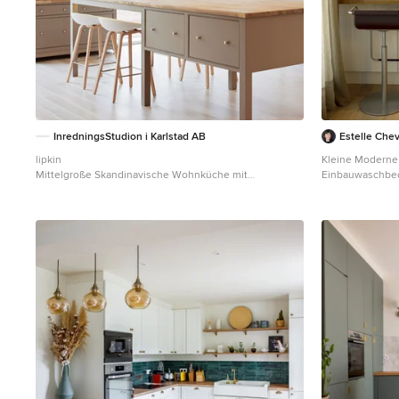
InredningsStudion i Karlstad AB
Estelle Chev
lipkin
Kleine Moderne
Mittelgroße Skandinavische Wohnküche mit
Einbauwaschbec
Kassettenfronten, hellem Holzboden, Kücheninsel und
weißen Schränke
Arbeitsplatte aus Holz in Sonstige
Küchenrückwand
Halbinsel in Par