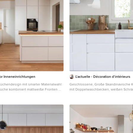
ior Inneneinrichtungen
L'actuelle - Décoration d'intérieurs
üchendesign mit smarter Materialwahl:
Geschlossene, Große Skandinavische K
 Küche kombiniert mattweiße Fronten mit
mit Doppelwaschbecken, weißen Schrä
che-Natur-Dekor. Die farbliche
Arbeitsplatte aus Holz, Küchenrückwan
 Arbeitsplatte auf den Fußboden und
Rückwand aus Keramikfliesen, weißen E
le schafft ein durchgängiges, ruhiges
Zementfliesen für Boden, Kücheninsel
 besonderes Highlight ist die
und brauner Arbeitsplatte in Lyon
Griffleistenbeleuchtung, die der
 der Zeile eine moderne Leichtigkeit
nalität trifft hier auf zeitlose Ästhetik –
obust und perfekt für den modernen