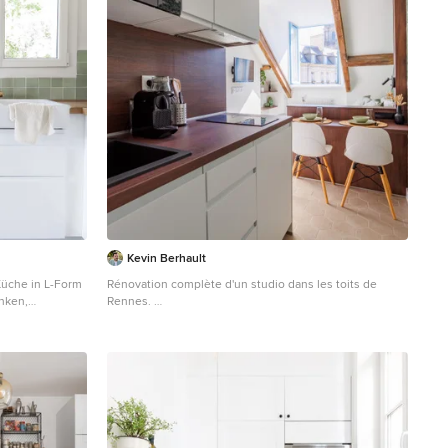
Kevin Berhault
üche in L-Form
Rénovation complète d'un studio dans les toits de
nken,
Rennes.
d in Grün,
Offene, Einzeilige, Kleine Klassische Küche ohne Insel
lektrogeräten,
mit Waschbecken, Kassettenfronten, weißen
, weißem Boden
Schränken, Arbeitsplatte aus Holz, Küchenrückwand in
Braun, Rückwand aus Holz, schwarzen Elektrogeräten,
Zementfliesen für Boden, beigem Boden, brauner
Arbeitsplatte und Tapete in Rennes