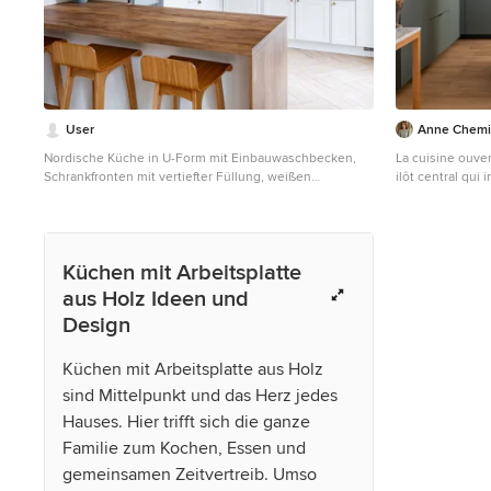
User
Anne Chemin
Nordische Küche in U-Form mit Einbauwaschbecken,
La cuisine ouve
Schrankfronten mit vertiefter Füllung, weißen
ilôt central qui
Schränken, Arbeitsplatte aus Holz, Küchenrückwand in
l’autre une ban
Grün, Elektrogeräten mit Frontblende, Halbinsel,
design de la piè
beigem Boden und brauner Arbeitsplatte
hauts sont regro
faisant face à l'î
Küchen mit Arbeitsplatte
ses zelliges et 
aus Holz Ideen und
Design
Küchen mit Arbeitsplatte aus Holz
sind Mittelpunkt und das Herz jedes
Hauses. Hier trifft sich die ganze
Familie zum Kochen, Essen und
gemeinsamen Zeitvertreib. Umso