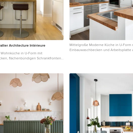
Mittelgroße Moderne Küche in U-Form 
allier Architecture Intérieure
Einbauwaschbecken und Arbeitsplatte a
 Wohnküche in U-Form mit
ken, flächenbündigen Schrankfronten,
n, Arbeitsplatte aus Holz,
 in Weiß, hellem Holzboden und
is