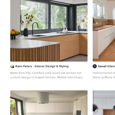
Raini Peters - Interior Design & Styling
Sawall Inter
Made from FSC Certified solid wood oak kitchen full
Harmonisches K
custom design U shaped kitchen. Marble benchtops
Diese grifflose
flow to the ceiling. Brush brass skirting boards with
einem warmen Ei
seamless push to open doors. Eco friendly natrual
Abstimmung der
vegatable oil light grey flooring high quaitly seamless
die Deckenpanee
alternative. Matt black power coated slide to open
Raumgefühl. Ein
kitchen windows.
umlaufende LED-
Kücheninsel und
verleiht. Funktio
pflegeleicht, r