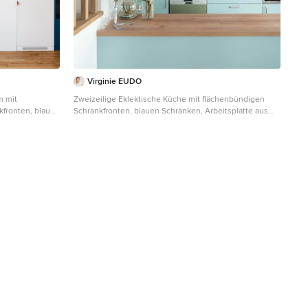
Virginie EUDO
m mit
Zweizeilige Eklektische Küche mit flächenbündigen
fronten, blauen
Schrankfronten, blauen Schränken, Arbeitsplatte aus
chenrückwand in
Holz, Halbinsel und brauner Arbeitsplatte in Paris
ktrogeräten mit
 Boden und