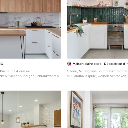
rt.
IO
Maison claire clerc - Décoratrice d'i
Küche in L-Form mit
Offene, Mittelgroße Stilmix Küche ohne 
ken, flächenbündigen Schrankfronten,
mit Landhausspüle, weißen Schränken, 
us Holz, Küchenrückwand in Grau,
aus Holz, Küchenrückwand in Grün, Kü
trogeräten, Kücheninsel, Rückwand aus
Edelstahl, Keramikboden und beigem B
morboden in Paris
Marseille