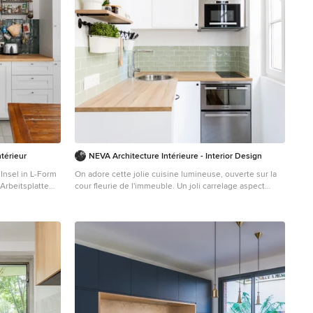
ntérieur
NEVA Architecture Intérieure - Interior Design
Insel in L-Form
On adore cette jolie cuisine lumineuse, ouverte sur la
Arbeitsplatte
cour fleurie de l'immeuble. Un joli carrelage aspect
chengeräten aus
carreau de ciment mais moderne, sous cette cuisine
oden in
ikea blanche aux moulures renforçant le côté un peu
campagne, mais modernisé avec des boutons en métal
noir, et une crédence qui n'est pas toute hauteur, en
carreaux style métro plat vert sauge ! Des petits
accessoires muraux viennent compléter le côté rétro
de l'ensemble, éclairé par des suspensions design en
béton.