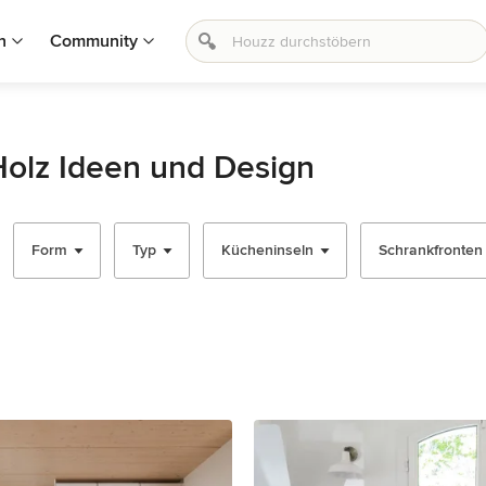
n
Community
Holz Ideen und Design
Form
Typ
Kücheninseln
Schrankfronten -