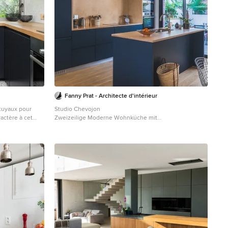
Fanny Prat - Architecte d'intérieur
 tuyaux pour
Studio Chevojon
actère à cet
Zweizeilige Moderne Wohnküche mit
utilisation
Doppelwaschbecken, flächenbündigen Schrankfronten,
une nouvelle
blauen Schränken, Arbeitsplatte aus Holz,
ix de matières
Küchenrückwand in Braun, Rückwand aus Holz,
ffet déco
Elektrogeräten mit Frontblende, braunem Holzboden,
Kücheninsel, braunem Boden und brauner
Arbeitsplatte in Paris