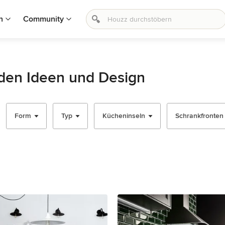
n
Community
den Ideen und Design
Form
Typ
Kücheninseln
Schrankfronten -