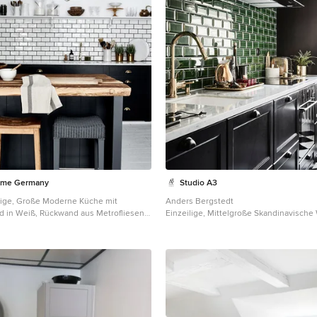
ome Germany
Studio A3
lige, Große Moderne Küche mit
Anders Bergstedt
 in Weiß, Rückwand aus Metrofliesen,
Einzeilige, Mittelgroße Skandinavisch
boden, Kücheninsel und Waschbecken
ohne Insel mit Unterbauwaschbecken, 
mit vertiefter Füllung, schwarzen Schrä
Küchenrückwand in Grün, Rückwand aus
schwarzen Elektrogeräten, Marmor-Arbe
gebeiztem Holzboden und buntem Bod