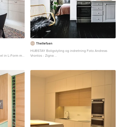
Thellefsen
HUBSTAY Boligstyling og indretning Foto Andreas
el in L-Form mit
Vrontos - Zigna
en
Skandinavische Küche ohne Insel mit gebeiztem
chenrückwand in
Holzboden und schwarzem Boden in Sonstige
ckholm