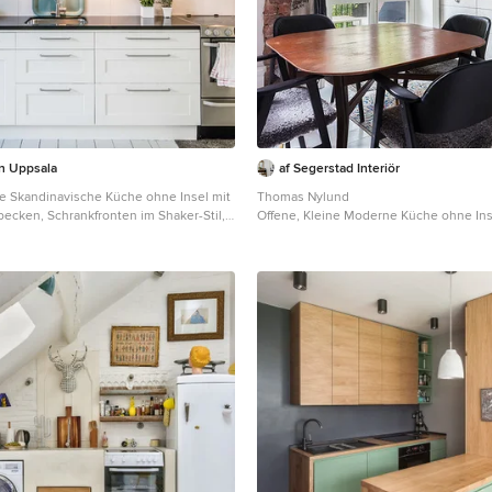
n Uppsala
af Segerstad Interiör
ße Skandinavische Küche ohne Insel mit
Thomas Nylund
cken, Schrankfronten im Shaker-Stil,
Offene, Kleine Moderne Küche ohne Ins
en, Küchenrückwand in Weiß,
Unterbauwaschbecken, flächenbündig
aus Edelstahl und gebeiztem
Schrankfronten, weißen Schränken, Kü
tockholm
Grau und gebeiztem Holzboden in Sto