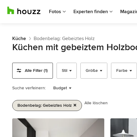
Fotos
Experten finden
Magazi
Küche
Bodenbelag: Gebeiztes Holz
Küchen mit gebeiztem Holzbo
Alle Filter (1)
Stil
Größe
Farbe
Suche verfeinern:
Budget
Alle löschen
Bodenbelag: Gebeiztes Holz
1
von
2