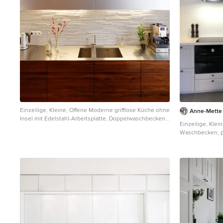
Einzeilige, Kleine, Offene Moderne grifflose Küche ohne
Anne-Mette F
Insel mit Edelstahl-Arbeitsplatte, Doppelwaschbecken,
Einzeilige, Kle
flächenbündigen Schrankfronten, dunklen
Waschbecken, pr
Holzschränken, Küchenrückwand in Weiß, Rückwand
Schränken, Quar
aus Steinfliesen, gebeiztem Holzboden und beigem
Elektrogeräten
Boden in Hamburg
weißer Arbeitsp
Kopenhagen