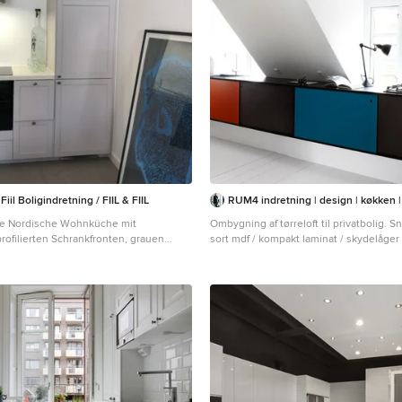
iil Boligindretning / FIIL & FIIL
RUM4 indretning | design | køkken | 
ine Nordische Wohnküche mit
Ombygning af tørreloft til privatbolig. Snedkerkøkken i
ofilierten Schrankfronten, grauen
sort mdf / kompakt laminat / skydelåger
zwerkstein-Arbeitsplatte, schwarzen
Einzeilige, Kleine Moderne Küche mit 
, gebeiztem Holzboden, weißem Boden,
Schrankfronten, gebeiztem Holzboden
latte und Kassettendecke in
Boden in Kopenhagen