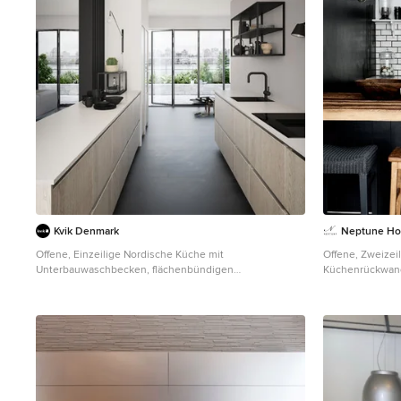
Kvik Denmark
Neptune H
Offene, Einzeilige Nordische Küche mit
Offene, Zweizei
Unterbauwaschbecken, flächenbündigen
Küchenrückwand
Schrankfronten, Elektrogeräten mit Frontblende,
gebeiztem Holz
gebeiztem Holzboden, Halbinsel und schwarzem
in Düsseldorf
Boden in Kopenhagen