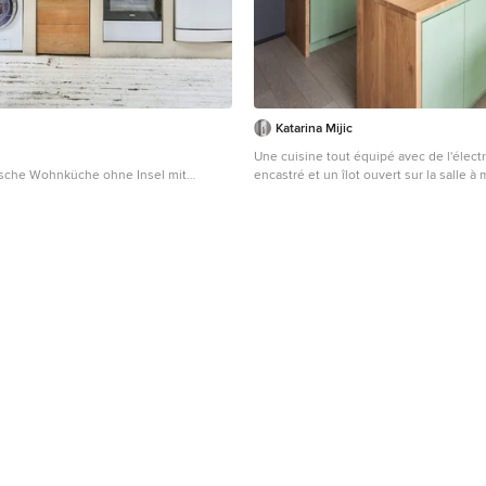
Katarina Mijic
Une cuisine tout équipé avec de l'élec
ische Wohnküche ohne Insel mit
encastré et un îlot ouvert sur la salle à
ecken, weißen Elektrogeräten,
Zweizeilige, Kleine Skandinavische Küc
boden, weißem Boden und beiger
Waschbecken, Kassettenfronten, helle
Paris
Holzschränken, Arbeitsplatte aus Holz,
Küchenrückwand in Schwarz, Elektroger
Frontblende, gebeiztem Holzboden u
in Paris