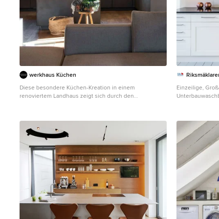
werkhaus Küchen
Riksmäklare
Diese besondere Küchen-Kreation in einem
Einzeilige, Gro
renoviertem Landhaus zeigt sich durch den
Unterbauwaschbe
gelungenen Materialmix von Eichenholz und
weißen Schränk
gespachtelten Betonfronten. Nur 11 Millimeter stark ist
Küchengeräten 
die Arbeitsplatte mit Eingriffsleisten aus Stein, das
Holzboden in S
schafft eine angenehme Leichtigkeit. Öfen, Kühltechnik,
Tellerwärmer und zusätzlich reichlich Stauraum gibt es
in den Schränken der Eichenwand. Der großzügige
Durchgang führt zum separaten Essbereich, dort findet
sich auch eine gut bestückte Bar, wie gemacht für
gesellige Abende. Für heimelige Wärme sorgt der
gespachtelte Kaminofen, er ist auch das Bindeglied
zwischen Kochen und Wohnen.