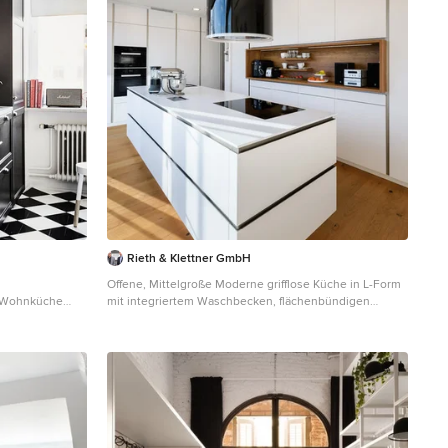
Rieth & Klettner GmbH
Offene, Mittelgroße Moderne grifflose Küche in L-Form
e Wohnküche
mit integriertem Waschbecken, flächenbündigen
Schrankfronten
Schrankfronten, weißen Schränken, Mineralwerkstoff-
nken,
Arbeitsplatte, Küchenrückwand in Weiß, Rückwand aus
 Metrofliesen,
Holz, schwarzen Elektrogeräten, gebeiztem
itsplatte,
Holzboden, Kücheninsel und braunem Boden in
en in Göteborg
Stuttgart