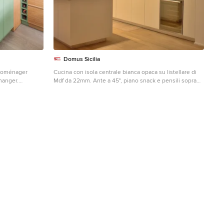
Domus Sicilia
troménager
Cucina con isola centrale bianca opaca su listellare di
 manger.
Mdf da 22mm. Ante a 45°, piano snack e pensili sopra
he mit
lavello in listellare di rovere
n
Offene, Einzeilige, Mittelgroße Moderne Küche mit
Einbauwaschbecken, Kassettenfronten, weißen
äten mit
Schränken, Mineralwerkstoff-Arbeitsplatte,
nd grauem Boden
Küchenrückwand in Weiß, Küchengeräten aus
Edelstahl, gebeiztem Holzboden, Kücheninsel und
weißer Arbeitsplatte in Mailand