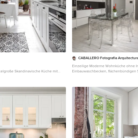
CABALLERO Fotografia Arquitectura 
Einzeilige Moderne Wohnküche ohne In
ttelgroße Skandinavische Küche mit
Einbauwaschbecken, flächenbündigen S
cken, profilierten Schrankfronten,
weißen Schränken, Küchenrückwand in
 in Weiß, Rückwand aus Metrofliesen,
Küchengeräten aus Edelstahl, gebeizt
aus Edelstahl, gebeiztem Holzboden
und weißem Boden in Madrid
itsplatte in Stockholm