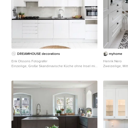
DREAMHOUSE decorations
myhome
Erik Olssons Fotografer
Henrik Nero
Einzeilige, Große Skandinavische Küche ohne Insel mit
Zweizeilige, Mi
Waschbecken, flächenbündigen Schrankfronten,
Unterbauwaschbe
weißen Schränken, Küchenrückwand in Grau,
Küchenrückwand
Glasrückwand, gebeiztem Holzboden, Arbeitsplatte aus
Küchengeräten 
Holz und weißen Elektrogeräten in Stockholm
und Marmor-Arbe