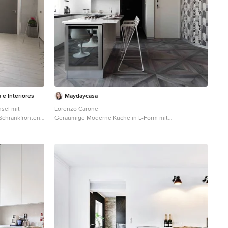
e Interiores
Maydaycasa
sel mit
Lorenzo Carone
chrankfronten,
Geräumige Moderne Küche in L-Form mit
 Grau,
flächenbündigen Schrankfronten, weißen Schränken,
em Holzboden
Küchengeräten aus Edelstahl, gebeiztem Holzboden,
Kücheninsel und Tapete in Turin