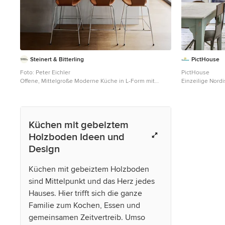
Steinert & Bitterling
PictHouse
Foto: Peter Eichler
PictHouse
Offene, Mittelgroße Moderne Küche in L-Form mit
Einzeilige Nord
integriertem Waschbecken, flächenbündigen
Unterbauwaschb
Schrankfronten, weißen Schränken, Edelstahl-
gebeiztem Holz
Arbeitsplatte, Küchenrückwand in Braun, Rückwand aus
Arbeitsplatte in 
Holz, schwarzen Elektrogeräten, gebeiztem
Küchen mit gebeiztem
Holzboden, Kücheninsel, braunem Boden und grauer
Arbeitsplatte in Dresden
Holzboden Ideen und
Design
Küchen mit gebeiztem Holzboden
sind Mittelpunkt und das Herz jedes
Hauses. Hier trifft sich die ganze
Familie zum Kochen, Essen und
gemeinsamen Zeitvertreib. Umso