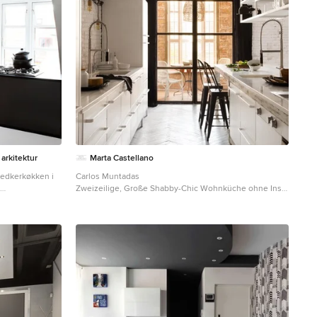
arkitektur
Marta Castellano
Carlos Muntadas
Zweizeilige, Große Shabby-Chic Wohnküche ohne Insel
flächenbündigen
mit flächenbündigen Schrankfronten, weißen
 und weißem
Schränken, Küchenrückwand in Weiß, Rückwand aus
Zementfliesen und gebeiztem Holzboden in Sonstige