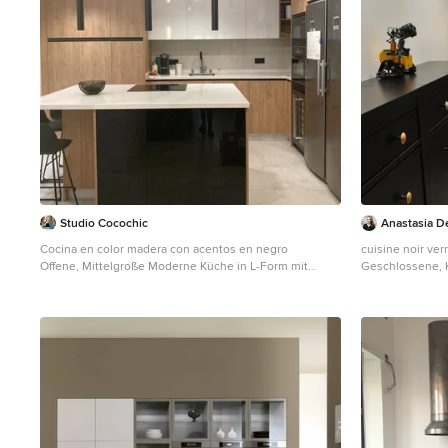
Design All rights reserved
velours gris. C
emplacement de
pour la cuisine 
Studio Cocochic
Anastasia D
Cocina en color madera con acentos en negro
cuisine noir ver
Offene, Mittelgroße Moderne Küche in L-Form mit
Geschlossene, 
Unterbauwaschbecken, Glasfronten, hellbraunen
Waschbecken, Gl
Holzschränken, Quarzwerkstein-Arbeitsplatte,
Laminat-Arbeits
Rückwand aus Porzellanfliesen, schwarzen
Rückwand aus K
Elektrogeräten, Porzellan-Bodenfliesen, Kücheninsel,
Edelstahl, Porz
grauem Boden und weißer Arbeitsplatte in Sevilla
schwarzer Arbeit