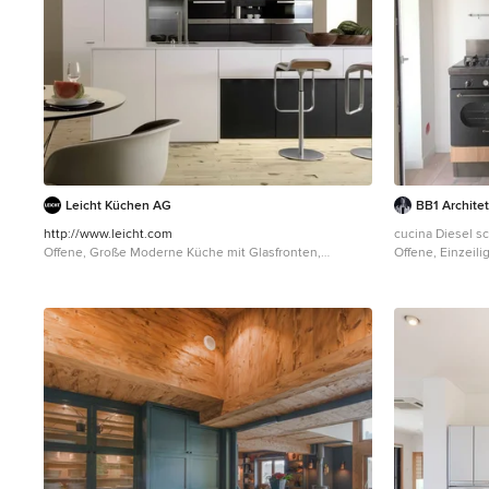
Leicht Küchen AG
BB1 Architet
http://www.leicht.com
cucina Diesel sc
Offene, Große Moderne Küche mit Glasfronten,
Offene, Einzeili
Unterbauwaschbecken, weißen Schränken,
Einbauwaschbec
Elektrogeräten mit Frontblende, hellem Holzboden und
Holzschränken, 
Halbinsel in Stuttgart
Küchenrückwand
Elektrogeräten,
braunem Boden 