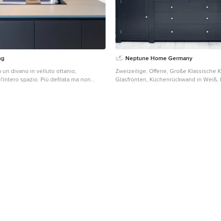
ng
Neptune Home Germany
a un divano in velluto ottanio,
Zweizeilige, Offene, Große Klassische 
l'intero spazio. Più defilata ma non
Glasfronten, Küchenrückwand in Weiß,
la bellissima cucina con isola in vetro.
Metrofliesen, gebeiztem Holzboden un
in Düsseldorf