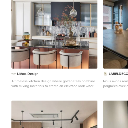
Lithos Design
LABELDEC
A timeless kitchen design where gold details combine
Nous avons réal
with mixing materials to create an elevated look where
poignées avec d
our "tangram patchwork" inlaid design was chosen as
façades sont en
an elegant and luxurious blacksplash standing out for
vitrines sont en
its geometries and soft colors. Discover our "tangram
reliés à une tél
patchwork" marble wall covering from the "Opus"
céramique de l
collection.
https://bit.ly/LD_Tangram_pjhz
A project by:
pas et ne crain
Stacey Cohen Design
http://staceycohendesign.com/
mis une table d
Project details: Rosemary - Toronto Design: Stacey
céramique en noi
Cohen Design Pictures courtesy of Stacey Cohen
façade de la cui