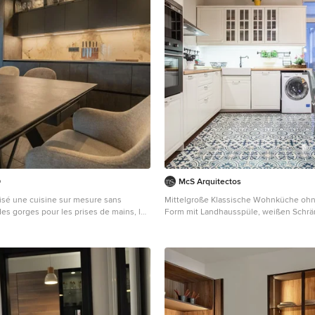
O
McS Arquitectos
isé une cuisine sur mesure sans
Mittelgroße Klassische Wohnküche ohne
es gorges pour les prises de mains, les
Form mit Landhausspüle, weißen Schrä
 22mm, les caissons en 19mm, les
Arbeitsplatte aus Holz, Küchenrückwan
 verre fumé, tous les éclairages sont
schwarzen Elektrogeräten, Keramikbode
écommande, le plan de travail est en
und buntem Boden in Alicante-Costa B
a marque DEKTON donc qui ne se raye
t pas le chaud, nous avons également
e salle à manger extensible en
r avec des effets qui rappelle les
sine ainsi que 6 chaises pivotantes en