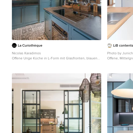
La Curiothèque
LiB content
Nicolas Karadimos
Photo by Junich
Offene Urige Küche in L-Form mit Glasfronten, blauen
Offene, Mittelg
Schränken, Küchenrückwand in Grau, schwarzen
Unterbauwaschb
Elektrogeräten, Kücheninsel und buntem Boden in
Schränken, Arbe
Paris
Weiß, Rückwand 
Frontblende, b
Tokio Peripheri