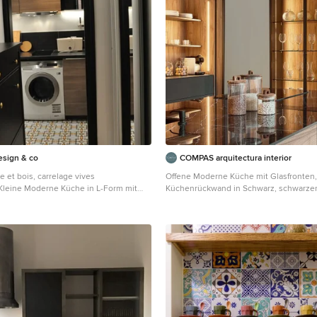
haque détails est pensé, chaque
 meuble est pensé, tout est pensé
soit le plus fonctionnelle possible.
esign & co
COMPAS arquitectura interior
re et bois, carrelage vives
Offene Moderne Küche mit Glasfronten,
Kleine Moderne Küche in L-Form mit
Küchenrückwand in Schwarz, schwarze
asfronten, hellen Holzschränken,
Elektrogeräten, Kücheninsel und schwa
platte, Küchenrückwand in Schwarz,
Arbeitsplatte in Bilbao
eramikfliesen, Küchengeräten aus
ellan-Bodenfliesen, buntem Boden und
splatte in Paris