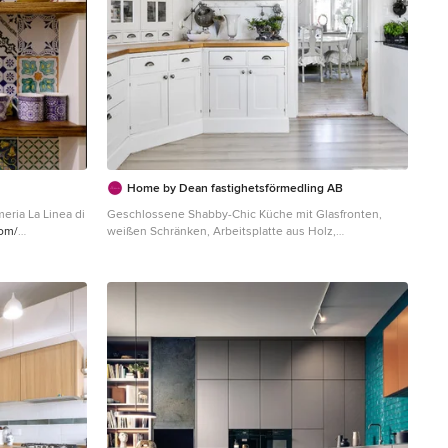
Home by Dean fastighetsförmedling AB
inea di
Geschlossene Shabby-Chic Küche mit Glasfronten,
com/
weißen Schränken, Arbeitsplatte aus Holz,
o/la-linea-di-
Küchenrückwand in Weiß, Rückwand aus Metrofliesen
und beigem Boden in Sonstige