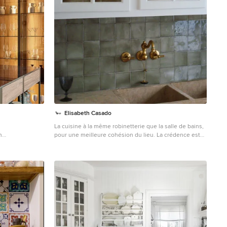
Elisabeth Casado
La cuisine à la même robinetterie que la salle de bains,
n
pour une meilleure cohésion du lieu. La crédence est
rzer
en faïence artisanale. L'évier sur mesure est réalisé
avec même pierre marbrière que le plan, directement
taillé dans un bloc.