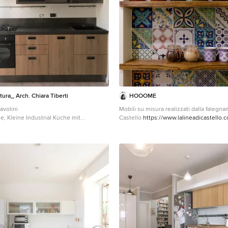
tura_ Arch. Chiara Tiberti
HOOOME
avolini
Mobili su misura realizzati dalla falegnameria La L
ge, Kleine Industrial Küche mit
Castello
https://www.lalineadicastello.
ken, Glasfronten, dunklen
https://www.houzz.it/pro/lalineadicastell
Edelstahl-Arbeitsplatte,
castello
 in Schwarz, schwarzen
 hellem Holzboden, Kücheninsel,
und schwarzer Arbeitsplatte in Rom