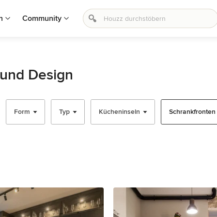
n
Community
 und Design
Form
Typ
Kücheninseln
Schrankfronten - 