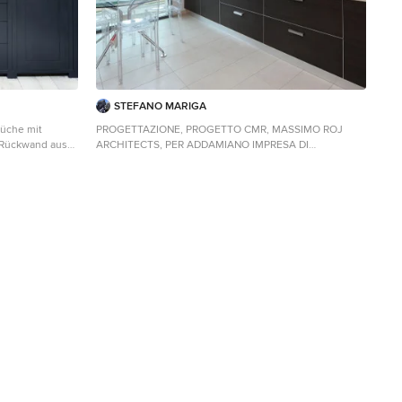
STEFANO MARIGA
Küche mit
PROGETTAZIONE, PROGETTO CMR, MASSIMO ROJ
 Rückwand aus
ARCHITECTS, PER ADDAMIANO IMPRESA DI
d Kücheninsel
COSTRUZIONI. FOTOGRAFIE DI STEFANO MARIGA.
Einzeilige, Mittelgroße Moderne Küche ohne Insel mit
Einbauwaschbecken, Glasfronten, dunklen
Holzschränken, Küchengeräten aus Edelstahl,
Porzellan-Bodenfliesen, beigem Boden und grauer
Arbeitsplatte in Sonstige