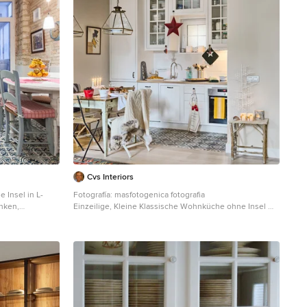
Cvs Interiors
 Insel in L-
Fotografía: masfotogenica fotografia
nken,
Einzeilige, Kleine Klassische Wohnküche ohne Insel mit
d in Weiß,
Glasfronten, weißen Schränken, Küchenrückwand in
n, Glasfronten
Weiß, Elektrogeräten mit Frontblende, hellem
lanca
Holzboden und Arbeitsplatte aus Holz in Madrid