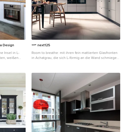
ca Design
next125
 Insel in L-
Room to breathe: mit ihren fein mattierten Glasfronten
ten, weißen
in Achatgrau, die sich L-förmig an die Wand schmiegen
chenrückwand in
und in der Mitte Platz für einen großzügigen Essbereich
hengeräten aus
lassen, verströmt die Küche wohnliche Gelassenheit.
em Boden und
Ein Gaskamin und das in die Front integrierte
Bücherregal unterstreichen den wohnlichen Charakter
der Küche. Room to breathe: with its matt glass
surfaces in agate grey and the L shape that leaves room
for a generous dining area, the kitchen exudes a
comfortable feel. A gas fireplace and the bookshelf that
is integrated into the kitchen front underline the
kitchen‘s homely character.