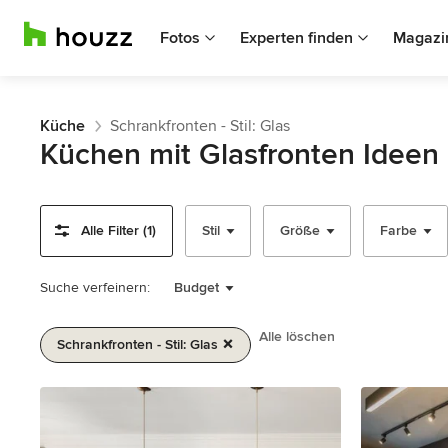
Fotos
Experten finden
Magazi
Küche
Schrankfronten - Stil: Glas
Küchen mit Glasfronten Ideen
Alle Filter (1)
Stil
Größe
Farbe
Suche verfeinern:
Budget
Alle löschen
Schrankfronten - Stil: Glas
1
von
2