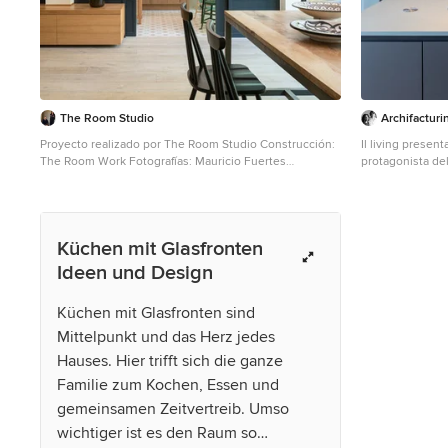
The Room Studio
Archifacturi
Proyecto realizado por The Room Studio Construcción:
Il living present
The Room Work Fotografías: Mauricio Fuertes
protagonista del
Geschlossene, Einzeilige, Große Küche mit
meno importante 
Unterbauwaschbecken, Glasfronten, Edelstahlfronten,
Marmor-Arbeitsplatte, Küchenrückwand in Metallic,
Rückwand aus Metallfliesen, Küchengeräten aus
Küchen mit Glasfronten
Edelstahl, Keramikboden, Kücheninsel, buntem Boden
und beiger Arbeitsplatte in Barcelona
Ideen und Design
Küchen mit Glasfronten sind
Mittelpunkt und das Herz jedes
Hauses. Hier trifft sich die ganze
Familie zum Kochen, Essen und
gemeinsamen Zeitvertreib. Umso
wichtiger ist es den Raum so