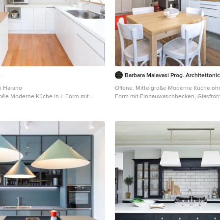
s
Barbara Malavasi Prog. Architettoni
i Harano
Offene, Mittelgroße Moderne Küche ohne
roße Moderne Küche in L-Form mit
Form mit Einbauwaschbecken, Glasfron
ecken, Glasfronten, weißen
Schränken, Arbeitsplatte aus Holz, Kü
itsplatte aus Holz, Küchenrückwand in
Weiß, Rückwand aus Metrofliesen, Küc
aus Keramikfliesen, Elektrogeräten mit
Edelstahl, braunem Holzboden, braun
raunem Holzboden und Halbinsel in
beiger Arbeitsplatte in Rom
e