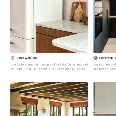
Projet Wabi-sabi
Ellerbrock 
Une belle et grande maison de l’Île Saint Denis, en bord
Klare Linien u
de Seine. Ce qui aura constitué l’un de mes plus gros
schlichte Elega
défis ! Madame aime le pop, le rose, le batik, les 50’s-
Nutzungskomfor
60’s-70’s, elle est tendre, romantique et tient à
gewährleistet. 
quelques références qui ont construit ses souvenirs de
strukturierte K
maman et d’amoureuse. Monsieur lui, aime le
minimalisme, le minéral, l’art déco et les couleurs
froides (et le rose aussi quand même!). Tous deux
aiment les chats, les plantes, le rock, rire et voyager. Ils
sont drôles, accueillants, généreux, (très) patients mais
(super) perfectionnistes et parfois difficiles à mettre
d’accord ? Et voilà le résultat : un mix and match de