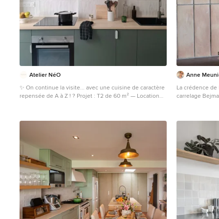
Atelier NéO
Anne Meuni
✨ On continue la visite... avec une cuisine de caractère
La crédence de l
repensée de A à Z ! ? Projet : T2 de 60 m² — Location
carrelage Bejma
meublée à Lyon 7 Dans cette pièce de 11 m², tout a été
le bejmat s'uti
optimisé pour offrir un maximum de rangements, tout
intérieur ou ext
en conservant le charme de l’ancien avec ce bel
sont multifoncti
arrondi. ? Esprit végétal et minéral : Le pari gagnant ?
nuances ouvrent
Un vert profond aux nuances bleu-vert fumé pour le
de l’authenticit
mobilier bas, associé à un blanc cassé minéral sur les
de travail en pi
murs. Ce duo apporte à la fois fraîcheur, sérénité et
pour une cu
luminosité, tout en soulignant l’élégance de la pièce.
@farrowandball skimming stone & green stone ? Côté
matières, la star ici c’est la crédence en faïence, à la fois
authentique et décorative. Une touche d’artisanat qui
sublime la cuisine avec raffinement et personnalité.
@pointp_fr faïence coloker blanc et revêtement quick
step béton galet ? Swipez pour découvrir l’avant / après