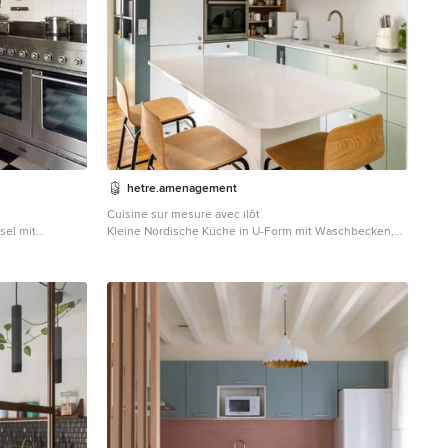
hetre.amenagement
Cuisine sur mesure avec ilôt
sel mit
Kleine Nordische Küche in U-Form mit Waschbecken,
r-Stil, grünen
Kassettenfronten, grünen Schränken, Quarzit-
chenrückwand in
Arbeitsplatte, Küchenrückwand in Weiß, Rückwand aus
üchengeräten
Keramikfliesen, Elektrogeräten mit Frontblende, hellem
em Boden in
Holzboden, Kücheninsel, beigem Boden und weißer
Arbeitsplatte in Paris