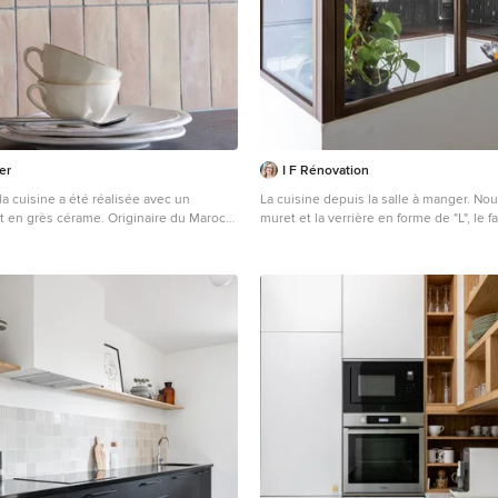
er
I F Rénovation
a cuisine a été réalisée avec un
La cuisine depuis la salle à manger. No
t en grès cérame. Originaire du Maroc
muret et la verrière en forme de "L", le 
lise comme revêtement de sol ou mural,
son bandeau LED et ses 3 spots cylindri
érieur, ces petits carreaux artisanaux
la cuisine de toutes pièces et la belle 
on et très résistants. Leurs nombreuses
 le champ des possibles et ramènent
é dans les maisons. Assortis à un plan
erre de lave, c'est la bonne association
isine sobre et contemporaine !