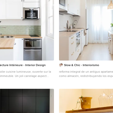
cture Intérieure - Interior Design
Slow & Chic - Interiorismo
olie cuisine lumineuse, ouverte sur la
reforma integral de un antiguo apartame
l'immeuble. Un joli carrelage aspect
como almacén, redistribuyendo los esp
nt mais moderne, sous cette cuisine
conseguir un dormitorio completo, bañ
x moulures renforçant le côté un peu
cocina abierta y salón comedor
 modernisé avec des boutons en métal
dence qui n'est pas toute hauteur, en
étro plat vert sauge ! Des petits
aux viennent compléter le côté rétro
éclairé par des suspensions design en