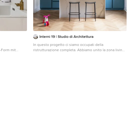
Interni 19 | Studio di Architettura
In questo progetto ci siamo occupati della
-Form mit
ristrutturazione completa. Abbiamo unito la zona living
n Schränken,
e cucina che era dislocate in stanze diverse. La
in Weiß,
richiesta da parte del committente era ricavare da
eräten mit
questi MQ circa 115, un bagno e una cameretta bimbi.
ninsel, beigem
Successivamente, abbiamo effettuato una ricerca di
s
stile, il committente richiedeva un richiamo allo stile
francese classico. Lo abbiamo rivisitato in chiave
moderna creando superfici calde inserendo quindi un
parquet in rovere naturale a spina italiana con elementi
in contrasto come la cucina "Gentili" color royal blu.