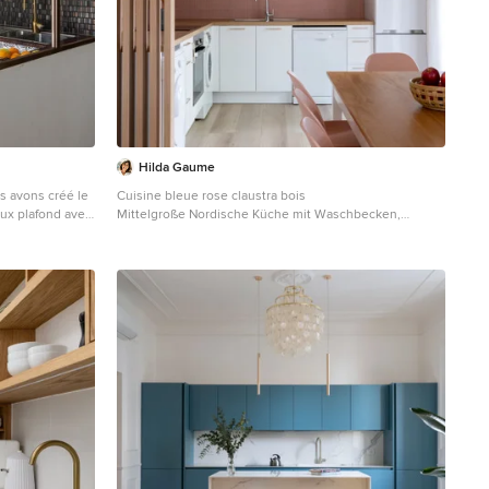
Hilda Gaume
us avons créé le
Cuisine bleue rose claustra bois
faux plafond avec
Mittelgroße Nordische Küche mit Waschbecken,
ques sur le bar,
Arbeitsplatte aus Holz, Küchenrückwand in Rosa,
crédence.
Rückwand aus Keramikfliesen, schwarzen
Elektrogeräten, hellem Holzboden und beiger
Arbeitsplatte in Bordeaux