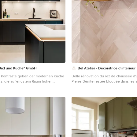
"Bad und Küche" GmbH
Bel Atelier - Décoratrice d'intérieur
nd Kontraste geben der modernen Küche
Belle rénovation du rez de chaussée d
nz, die auf engstem Raum hohen
Pierre-Bénite restée bloquée dans les 
t und Bewegungsfreiheit
L'attente des clients pour l'ensemble du
Der direkte und offene Zugang bringt die
d'apporter beaucoup de chaleur. La cuis
onzeption optimal zur Geltung.
totalement repensée tant dans les mat
ajouter des rangements. Les sols ont fa
l'escalier s'est débarrassé de sa peau d
etc.