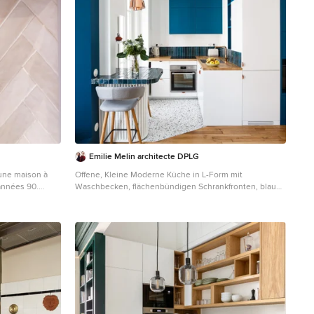
just need the right balance.
Emilie Melin architecte DPLG
'une maison à
Offene, Kleine Moderne Küche in L-Form mit
années 90.
Waschbecken, flächenbündigen Schrankfronten, blauen
 projet était
Schränken, Arbeitsplatte aus Holz, Küchenrückwand in
ine a elle été
Blau, Rückwand aus Keramikfliesen, Elektrogeräten mit
ériaux que pour
Frontblende, Terrazzo-Boden, buntem Boden und
it peaux neuves,
brauner Arbeitsplatte in Paris
e peinture fade,