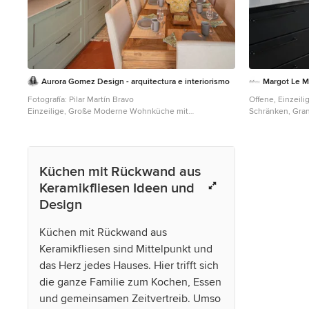
: une transformation qui vaut le détour !
Aurora Gomez Design - arquitectura e interiorismo
Margot Le M
Fotografía: Pilar Martín Bravo
Offene, Einzeil
Einzeilige, Große Moderne Wohnküche mit
Schränken, Gran
Unterbauwaschbecken, profilierten Schrankfronten,
Grau, Rückwand 
grünen Schränken, Quarzwerkstein-Arbeitsplatte,
Kücheninsel und
Küchenrückwand in Weiß, Rückwand aus
Keramikfliesen, Küchengeräten aus Edelstahl,
Küchen mit Rückwand aus
Terrakottaboden, Kücheninsel, rotem Boden und beiger
Arbeitsplatte in Madrid
Keramikfliesen Ideen und
Design
Küchen mit Rückwand aus
Keramikfliesen sind Mittelpunkt und
das Herz jedes Hauses. Hier trifft sich
die ganze Familie zum Kochen, Essen
und gemeinsamen Zeitvertreib. Umso