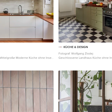
KÜCHE & DESIGN
Fotograf: Wolfgang Zlodej
Mittelgroße Moderne Küche ohne Insel
Geschlossene Landhaus Küche ohne In
Doppelwaschbecken, flächenbündigen
Landhausspüle, Schrankfronten im Shake
 weißen Schränken, Arbeitsplatte aus
Schränken, Arbeitsplatte aus Holz, Kü
ckwand in Beige, Rückwand aus
Weiß, Rückwand aus Keramikfliesen, K
und Küchengeräten aus Edelstahl in
aus Edelstahl, Keramikboden und bunt
Hamburg