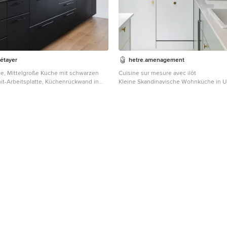
étayer
hetre.amenagement
ige, Mittelgroße Küche mit schwarzen
Cuisine sur mesure avec ilôt
it-Arbeitsplatte, Küchenrückwand in
Kleine Skandinavische Wohnküche in U
aus Keramikfliesen, hellem Holzboden,
Waschbecken, Kassettenfronten, grüne
 schwarzer Arbeitsplatte in Bordeaux
Quarzit-Arbeitsplatte, Küchenrückwand 
Rückwand aus Keramikfliesen, Elektrog
Frontblende, hellem Holzboden, Küche
Boden und weißer Arbeitsplatte in Pari