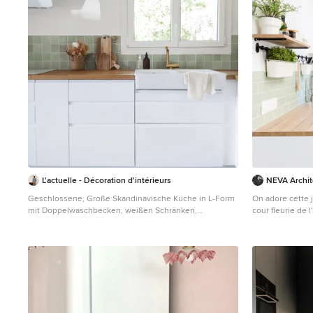
L'actuelle - Décoration d'intérieurs
NEVA Archite
Geschlossene, Große Skandinavische Küche in L-Form
On adore cette j
mit Doppelwaschbecken, weißen Schränken,
cour fleurie de 
Arbeitsplatte aus Holz, Küchenrückwand in Grün,
carreau de cime
Rückwand aus Keramikfliesen, weißen Elektrogeräten,
ikea blanche au
Zementfliesen für Boden, Kücheninsel, weißem Boden
campagne, mais
und brauner Arbeitsplatte in Lyon
noir, et une cré
carreaux style m
accessoires mur
de l'ensemble, 
béton.