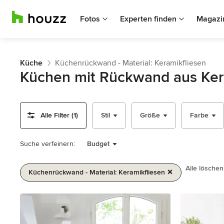
Fotos
Experten finden
Magazi
Küche
Küchenrückwand - Material: Keramikfliesen
Küchen mit Rückwand aus Ker
Alle Filter (1)
Stil
Größe
Farbe
Suche verfeinern:
Budget
Alle löschen
Küchenrückwand - Material: Keramikfliesen
1
von
2