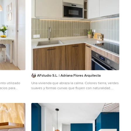
AFstudio S.L. | Adriana Flores Arquitecta
nto utilizado
Una vivienda que abraza la calma. Colores tierra, verdes
acios para
suaves y formas curvas que fluyen con naturalidad.
o completo,
Diseñamos un espacio para habitar con los cinco
sentidos, donde cada rincón invita a quedarse. La
funcionalidad no está reñida con la belleza — solo hay
que saber combinar. A home that embraces calm. Earth
tones, soft greens and organic curves that flow
effortlessly. We created a space to live with all five
senses — where every corner invites you to stay.
Functionality and beauty can go hand in hand — you