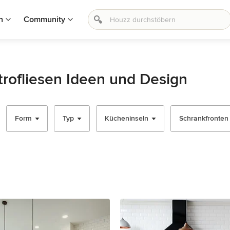
n
Community
rofliesen Ideen und Design
Form
Typ
Kücheninseln
Schrankfronten -