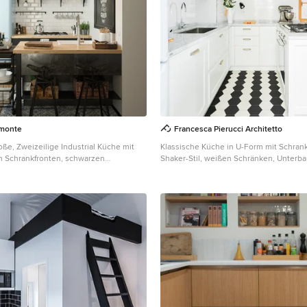
rmonte
Francesca Pierucci Architetto
oße, Zweizeilige Industrial Küche mit
Klassische Küche in U-Form mit Schran
n Schrankfronten, schwarzen
Shaker-Stil, weißen Schränken, Unter
itsplatte aus Holz, Küchenrückwand in
Küchenrückwand in Weiß, Rückwand aus
lektrogeräten, braunem Holzboden,
Halbinsel, schwarzem Boden und grauer
wand aus Metrofliesen, Landhausspüle
in Rom
den in Turin