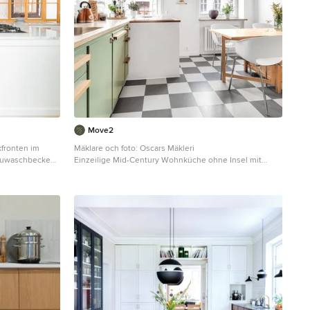
Move2
kfronten im
Mäklare och foto: Oscars Mäkleri
bauwaschbecken,
Einzeilige Mid-Century Wohnküche ohne Insel mit
 Metrofliesen,
Einbauwaschbecken, flächenbündigen Schrankfronten,
 Arbeitsplatte
grünen Schränken, Arbeitsplatte aus Holz,
Küchenrückwand in Weiß, Rückwand aus Metrofliesen,
Elektrogeräten mit Frontblende, buntem Boden und
beiger Arbeitsplatte in Stockholm