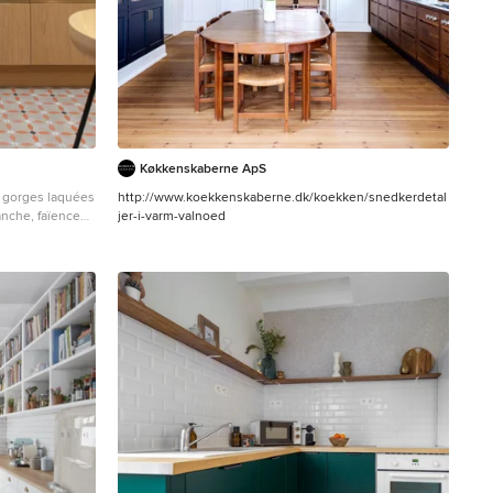
Køkkenskaberne ApS
 gorges laquées
http://www.koekkenskaberne.dk/koekken/snedkerdetal
anche, faïence
jer-i-varm-valnoed
e de crédence.