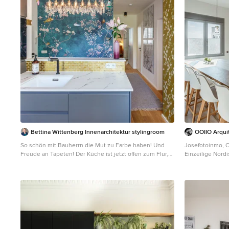
Bettina Wittenberg Innenarchitektur stylingroom
OOIIO Arqui
So schön mit Bauherrn die Mut zu Farbe haben! Und
Josefotoinmo, O
Freude an Tapeten! Der Küche ist jetzt offen zum Flur,
Einzeilige Nord
und eine goldene Tresen ist der Mittelpunkt des
Schrankfronten, 
Geschehens!
Küchenrückwand
weißen Elektrog
Arbeitsplatte,
beigem Boden i