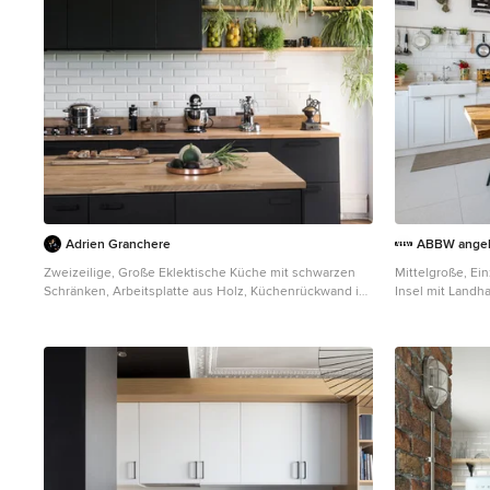
Adrien Granchere
ABBW angel
Zweizeilige, Große Eklektische Küche mit schwarzen
Mittelgroße, E
Schränken, Arbeitsplatte aus Holz, Küchenrückwand in
Insel mit Landha
Weiß, Rückwand aus Metrofliesen, Kücheninsel,
weißen Schränke
braunem Boden, brauner Arbeitsplatte,
Küchenrückwand
flächenbündigen Schrankfronten und braunem
bunten Elektro
Holzboden in Sonstige
Arbeitsplatte in 