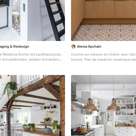
aging & Redesign
Alexia Apchain
ine Moderne Küche mit Landhausspüle,
Cuisine sur mesure en chêne, avec des
n Schrankfronten, weißen Schränken,
bronze. Plan de travail en céramique bl
 in Schwarz, Rückwand aus
blanche texturée façon zellige en guis
üchengeräten aus Edelstahl, hellem
itsplatte aus Holz und Halbinsel in