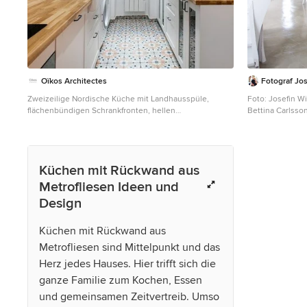
Oïkos Architectes
Fotograf Jos
Zweizeilige Nordische Küche mit Landhausspüle,
Foto: Josefin Wi
flächenbündigen Schrankfronten, hellen
Bettina Carlsso
Holzschränken, Arbeitsplatte aus Holz,
2018
Küchenrückwand in Weiß, Rückwand aus Metrofliesen
Offene, Mittelg
und buntem Boden in Paris
Arbeitsplatte a
brauner Arbeits
Küchen mit Rückwand aus
Küchenrückwand
und Halbinsel i
Metrofliesen Ideen und
Design
Küchen mit Rückwand aus
Metrofliesen sind Mittelpunkt und das
Herz jedes Hauses. Hier trifft sich die
ganze Familie zum Kochen, Essen
und gemeinsamen Zeitvertreib. Umso