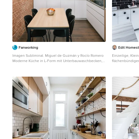
Fanworking
Edit Homest
Imagen Subliminal. Miguel de Guzmán y Rocío Romero
Einzeilige, Kle
Moderne Küche in L-Form mit Unterbauwaschbecken,
flächenbündige
flächenbündigen Schrankfronten, grauen Schränken,
Küchenrückwand
Küchenrückwand in Weiß, Rückwand aus Metrofliesen,
Metrofliesen, K
Küchengeräten aus Edelstahl, dunklem Holzboden und
Holzboden, Arbe
braunem Boden in Madrid
Düsseldorf