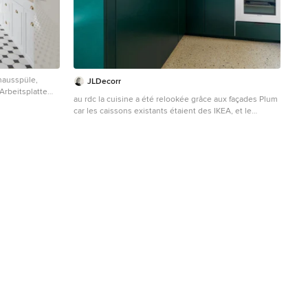
hausspüle,
JLDecorr
Arbeitsplatte
au rdc la cuisine a été relookée grâce aux façades Plum
ckwand aus
car les caissons existants étaient des IKEA, et le
d Halbinsel in
principe de Plum est de s'adapter à ces caissons pour
apporter un design différents tout en conservant les
structures ( on évite de jeter on essaie d'être un
minimum éco-responsable) La crédence et plan de
travail ont également étaient conservés, et nous avons
imaginé une grande étagère en bois qui vient apporter
un côté chic à la cuisine. Le coin repas à été
complétement fabriqué mains, en créant un
soubassement bois nous avons délimité l'espace
visuellement et une banquette est venue s'y installer.
La table est une création faite à partir de médium, de
jute de carrelage que l'on a cassées et positionnées
comme une mosaïque. Les pieds style bistrot ont été
chinés.