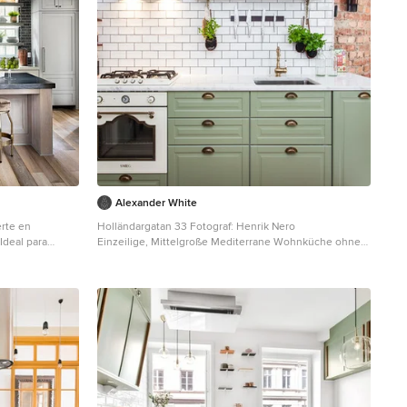
Alexander White
erte en
Holländargatan 33 Fotograf: Henrik Nero
Ideal para
Einzeilige, Mittelgroße Mediterrane Wohnküche ohne
ón con otros.
Insel mit Unterbauwaschbecken, profilierten
Schrankfronten, grünen Schränken, Küchenrückwand in
Weiß, Rückwand aus Metrofliesen, weißen
Elektrogeräten, hellem Holzboden und Marmor-
Arbeitsplatte in Stockholm