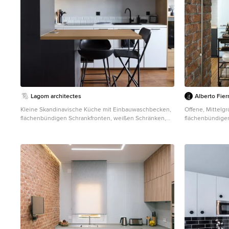
Lagom architectes
Alberto Fie
Kleine Skandinavische Küche mit Einbauwaschbecken,
Offene, Mittelgr
flächenbündigen Schrankfronten, weißen Schränken,
flächenbündige
Küchenrückwand in Weiß, Rückwand aus Metrofliesen,
Schränken, Arbe
braunem Holzboden, Halbinsel und weißer
Weiß, bunten E
Arbeitsplatte in Paris
Halbinsel, Rück
und braunem Bo