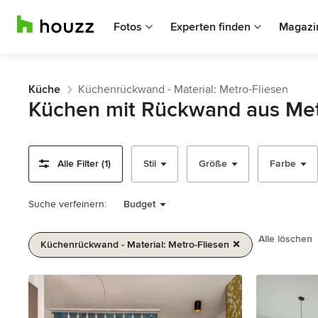
Fotos
Experten finden
Magazi
Küche
Küchenrückwand - Material: Metro-Fliesen
Küchen mit Rückwand aus Met
Alle Filter (1)
Stil
Größe
Farbe
Suche verfeinern:
Budget
Alle löschen
Küchenrückwand - Material: Metro-Fliesen
1
von
2