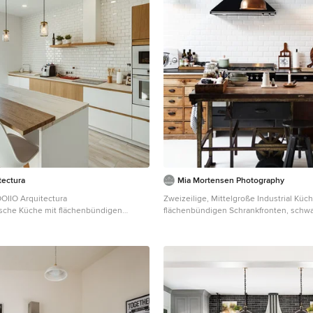
tectura
Mia Mortensen Photography
OIIO Arquitectura
Zweizeilige, Mittelgroße Industrial Küc
ische Küche mit flächenbündigen
flächenbündigen Schrankfronten, schw
Arbeitsplatte aus Holz,
Schränken, Küchenrückwand in Weiß, 
 in Weiß, Rückwand aus Metrofliesen,
Metrofliesen, schwarzen Elektrogeräte
eräten, Kücheninsel, beiger
und Mauersteinen in Wiltshire
 Waschbecken, weißen Schränken und
n Madrid