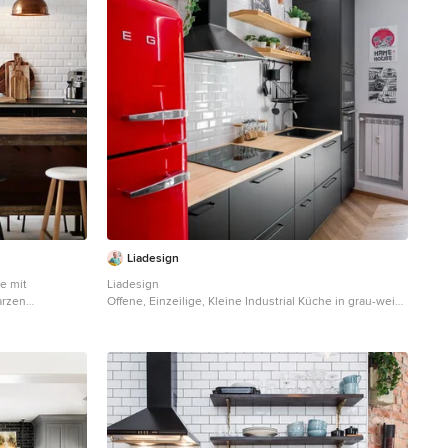
Liadesign
he mit
Liadesign
arzen
Offene, Einzeilige, Kleine Industrial Küche in grau-weiß
Rückwand aus
ohne Insel mit Waschbecken, flächenbündigen
n, Kücheninsel
Schrankfronten, schwarzen Schränken, Arbeitsplatte
aus Holz, Küchenrückwand in Weiß, Rückwand aus
Metrofliesen, schwarzen Elektrogeräten, hellem
Holzboden und eingelassener Decke in Mailand