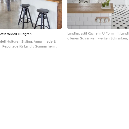
Landhausstil Küche in U-Form mit Land
efin Widell Hultgren
offenen Schränken, weißen Schränken, 
dell Hultgren Styling: Anna Inreder&
aus Holz, Küchenrückwand in Weiß, Rü
n. Reportage för Lantliv Sommarhem
Metrofliesen, weißen Elektrogeräten un
Barcelona
roße, Zweizeilige Landhausstil Küche mit
us Holz, Betonboden, grauem Boden,
platte, weißen Schränken,
 in Weiß, Rückwand aus Metrofliesen
n Malmö