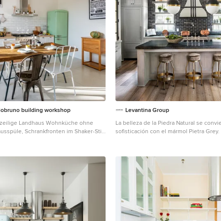
obruno building workshop
Levantina Group
inzeilige Landhaus Wohnküche ohne
La belleza de la Piedra Natural se convi
usspüle, Schrankfronten im Shaker-Stil,
sofisticación con el mármol Pietra Grey. 
n, Arbeitsplatte aus Holz,
ambientes minimalistas o en combinaci
 in Weiß, Rückwand aus Metrofliesen,
geräten, grauem Boden und beiger
Bari