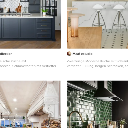
llection
Maaf estudio
ssische Küche mit
Zweizeilige Moderne Küche mit Schrank
cken, Schrankfronten mit vertiefter
vertiefter Füllung, beigen Schränken, 
rzen Schränken, Küchenrückwand in
Elektrogeräten, Kücheninsel, beigem 
räten aus Edelstahl, dunklem
weißer Arbeitsplatte in Madrid
heninsel, braunem Boden und weißer
 Tokio