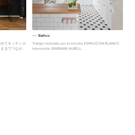
Bathco
わせてキッチンカ
Trabajo realizado por el estudio ESPACIO EN BLANCO.
、まるでつながっ
Interiorista: BÁRBARA AURELL
る必要があった天
www.espacioenblancoestudio.com Año del proyecto:
に。
2016 País: España Foto: Nina Antón
it
schwarzen
aunem
Boden in