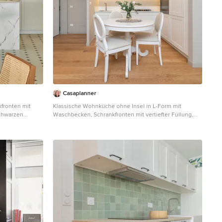
Casaplanner
fronten mit
Klassische Wohnküche ohne Insel in L-Form mit
schwarzen
Waschbecken, Schrankfronten mit vertiefter Füllung,
Boden und
weißen Schränken, Küchengeräten aus Edelstahl,
hellem Holzboden, beigem Boden, weißer
Arbeitsplatte und Küchenrückwand in Weiß in Rom