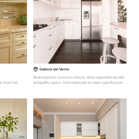
Galleria del Vento
Realizzazione cucina su misura. Anta sagomata laccata
e Insel mit
antigraffio opaco, tinta realizzata su base specifica per il
 vertiefter
cliente. Profilo sagomato di chiusura superiore. Barra
te aus Fliesen
led perimetrale sotto-pensile a incasso. Top/Piano in
marmo Carrara bianco. Snack con cassetti con piano in
rovere naturale spazzolato. Lampade a sospensioni
Anglepoise. Elettrodomestici Siemens e General
Electric. Parquet in rovere nodoso piallato a mano, tinta
realizzata su base specifica per il cliente. Fotografia:
Alessandro Colciago