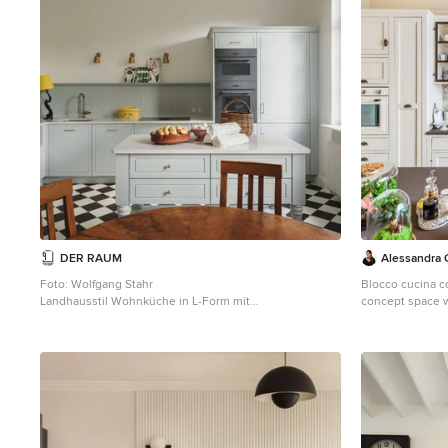
DER RAUM
Alessandra C
Foto: Wolfgang Stahr
Blocco cucina c
Landhausstil Wohnküche in L-Form mit
concept space w
Unterbauwaschbecken, Schrankfronten mit vertiefter
built kitchen in
Füllung, blauen Schränken, Küchenrückwand in Blau,
Modern country 
Rückwand aus Holzdielen, Küchengeräten aus
Mobili su misura
Edelstahl, Kücheninsel, buntem Boden und weißer
Materiali e colo
Arbeitsplatte in Berlin
contemporaneo Casa familiare su tre livelli con sti
country e detta