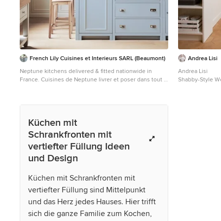
French Lily Cuisines et Interieurs SARL (Beaumont)
Andrea Lisi
Neptune kitchens delivered & fitted nationwide in
Andrea Lisi
France. Cuisines de Neptune livrer et poser dans tout la
Shabby-Style W
France. Beaumont is a real estate & interiors company
Schrankfronten m
based in France helping mainly, but not exclusively, ex-
Schränken, Küch
pats to buy, and renovate their homes in France. We are
Terrakottabode
a partner of Neptune and therefore specialise in
Arbeitsplatte in
Küchen mit
Neptune kitchens and furniture, however we also work
with other brands to supply flooring, bathrooms,
Schrankfronten mit
lighting, fabrics & more. We've created the possibility to
vertiefter Füllung Ideen
look after our clients from the beginning of their journey
of acquiring a home in France right through to the end.
und Design
A committed service, where we build personal
relationships and simplify the process for you, our
Küchen mit Schrankfronten mit
valued clients.
vertiefter Füllung sind Mittelpunkt
und das Herz jedes Hauses. Hier trifft
sich die ganze Familie zum Kochen,