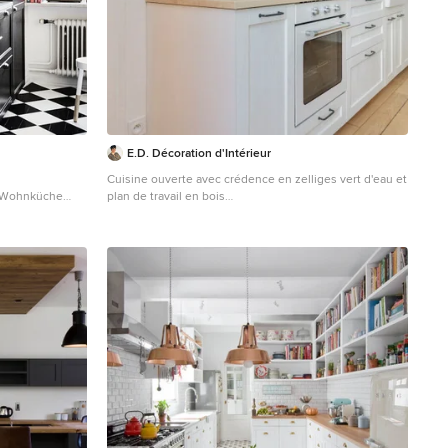
E.D. Décoration d'Intérieur
Cuisine ouverte avec crédence en zelliges vert d'eau et
e Wohnküche
plan de travail en bois
Schrankfronten
Offene, Einzeilige, Kleine Moderne Küche ohne Insel
nken,
mit Landhausspüle, Schrankfronten mit vertiefter
 Metrofliesen,
Füllung, weißen Schränken, Laminat-Arbeitsplatte,
itsplatte,
Küchenrückwand in Grün, Rückwand aus
en in Göteborg
Keramikfliesen, weißen Elektrogeräten, hellem
Holzboden, beiger Arbeitsplatte und Tapete in Paris