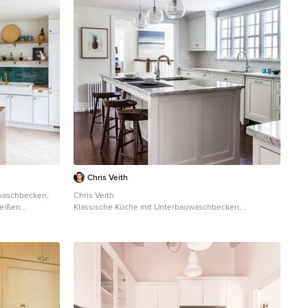
Chris Veith
waschbecken,
Chris Veith
weißen
Klassische Küche mit Unterbauwaschbecken,
chenrückwand in
Schrankfronten mit vertiefter Füllung, weißen
albinsel,
Schränken, Elektrogeräten mit Frontblende, dunklem
te
Holzboden und Kücheninsel in Sonstige