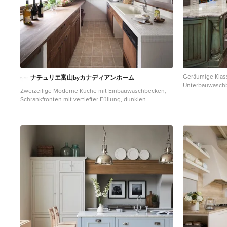
Geräumige Klas
ナチュリエ富山byカナディアンホーム
Unterbauwaschbe
Zweizeilige Moderne Küche mit Einbauwaschbecken,
Füllung, Schrä
Schrankfronten mit vertiefter Füllung, dunklen
Beige, Küchenge
Holzschränken, Arbeitsplatte aus Fliesen und weißen
Holzboden und 
Elektrogeräten in Sonstige