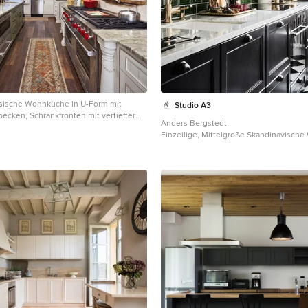
sische Wohnküche in U-Form mit
Studio A3
cken, Schrankfronten mit vertiefter
Anders Bergstedt
nken im Used-Look, Küchenrückwand in
Einzeilige, Mittelgroße Skandinavisch
räten aus Edelstahl, dunklem
ohne Insel mit Unterbauwaschbecken, 
Kücheninsel in New York
mit vertiefter Füllung, schwarzen Schrä
Küchenrückwand in Grün, Rückwand aus
schwarzen Elektrogeräten, Marmor-Arbe
gebeiztem Holzboden und buntem Bod