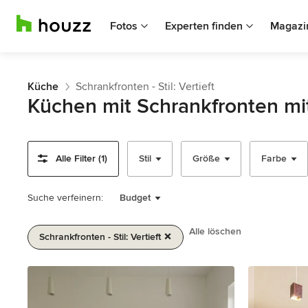
Fotos
Experten finden
Magazi
Küche
Schrankfronten - Stil: Vertieft
Küchen mit Schrankfronten mit
Alle Filter (1)
Stil
Größe
Farbe
Suche verfeinern:
Budget
Alle löschen
Schrankfronten - Stil: Vertieft
1
von
2