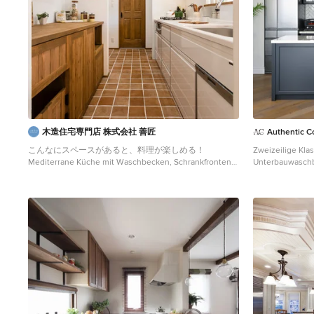
木造住宅専門店 株式会社 善匠
Authentic Co
こんなにスペースがあると、料理が楽しめる！
Zweizeilige Kla
Mediterrane Küche mit Waschbecken, Schrankfronten
Unterbauwaschbe
mit vertiefter Füllung, hellbraunen Holzschränken,
Füllung, schwa
Küchenrückwand in Weiß, Terrakottaboden und
Weiß, Küchenge
braunem Boden in Nagoya
Holzboden, Küc
Arbeitsplatte in