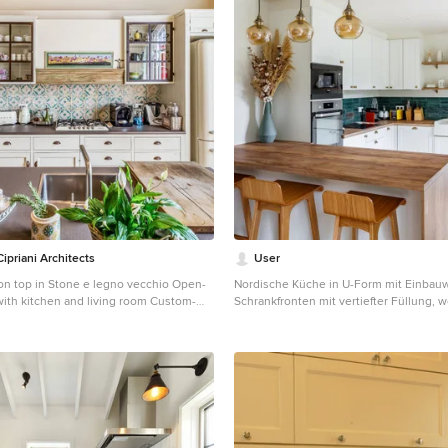
ipriani Architects
User
on top in Stone e legno vecchio Open-
Nordische Küche in U-Form mit Einbau
ith kitchen and living room Custom-
Schrankfronten mit vertiefter Füllung, 
 a modern country style for a family home
Schränken, Arbeitsplatte aus Holz, Kü
interior design for a farmhouse unit
Grün, Elektrogeräten mit Frontblende, H
 per appartamento familiare in colonica
beigem Boden und brauner Arbeitsplat
ri per interior design country
le
gli moderni