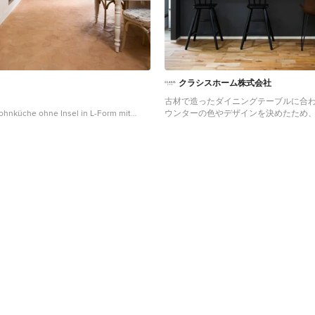
クラシスホーム株式会社
古材で造ったダイニングテーブルに合
ohnküche ohne Insel in L-Form mit
ウンターの色やデザインを決めたため
it vertiefter Füllung, weißen
ているかのような一体感。構造上下げ
engeräten aus Edelstahl,
井は、木目調にして空間のアクセント
n, braunem Boden und beiger
Offene, Zweizeilige Asiatische Küche m
 Florenz
Schrankfronten mit vertiefter Füllung, 
Schränken, Arbeitsplatte aus Holz, br
Holzboden, Kücheninsel und braunem 
Nagoya