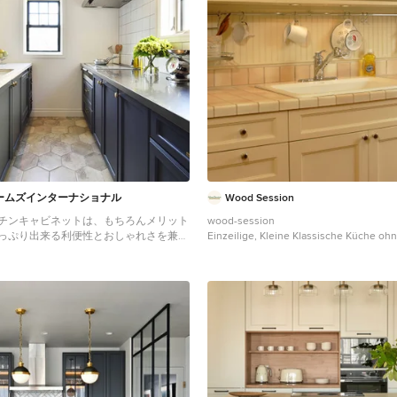
ームズインターナショナル
Wood Session
チンキャビネットは、もちろんメリット
wood-session
っぷり出来る利便性とおしゃれさを兼ね
Einzeilige, Kleine Klassische Küche ohn
立つだけでワクワクします。 (C)
Einbauwaschbecken, Schrankfronten mit
 Maple Homes International. ALL
Füllung, weißen Schränken, Arbeitsplat
ED.
und rosa Arbeitsplatte in Osaka
e mit Waschbecken, Schrankfronten
üllung, schwarzen Schränken, Edelstahl-
Küchenrückwand in Weiß, Kücheninsel
en in Sonstige