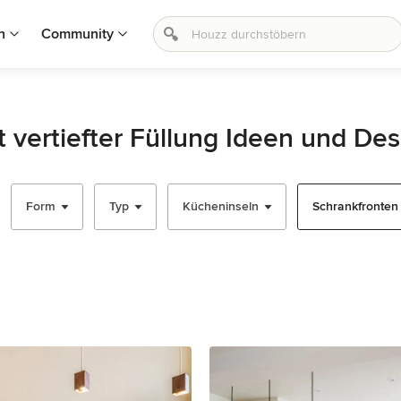
n
Community
 vertiefter Füllung Ideen und Des
Form
Typ
Kücheninseln
Schrankfronten - 