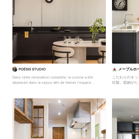
POËSIS STUDIO
メープルホ
Dans cette rénovation complète, la cuisine a été
こだわりのキッ
déplacée dans le séjour afin de libérer l’espace
社製。収納がた
nécessaire à la création d’une troisième chambre. Ce
備えたキッチンは
changement a permis de repenser entièrement les
COPYRIGHT 2017
circulations et d’ouvrir les volumes. La cuisine s’intègre
RIGHTS RESERV
désormais naturellement à la pièce de vie, avec des
Retro Wohnküch
menuiseries sur mesure qui structurent l’espace sans
mit vertiefter F
le cloisonner. Les teintes Skimming Stone et Railings
Arbeitsplatte, 
créent un contraste doux et élégant, tandis que le
und grauem Bod
revêtement mural apporte du relief. La salle à manger
profite pleinement de la lumière traversante.