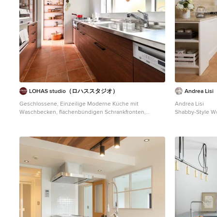
LOHAS studio（ロハススタジオ）
Andrea Lisi
Geschlossene, Einzeilige Moderne Küche mit
Andrea Lisi
Waschbecken, flächenbündigen Schrankfronten,
Shabby-Style W
hellbraunen Holzschränken, Edelstahl-Arbeitsplatte,
Schrankfronten m
Küchenrückwand in Weiß, Terrakottaboden, Halbinsel
Schränken, Küch
und braunem Boden in Sonstige
Terrakottabode
Arbeitsplatte in