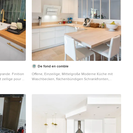
De fond en comble
rande. Finition
Offene, Einzeilige, Mittelgroße Moderne Küche mit
t zellige pour se
Waschbecken, flächenbündigen Schrankfronten,
 touches de
weißen Schränken, Arbeitsplatte aus Holz,
Küchenrückwand in Beige, Rückwand aus Holz, weißen
Elektrogeräten, Terrakottaboden, Kücheninsel, beigem
Boden und beiger Arbeitsplatte in Lyon