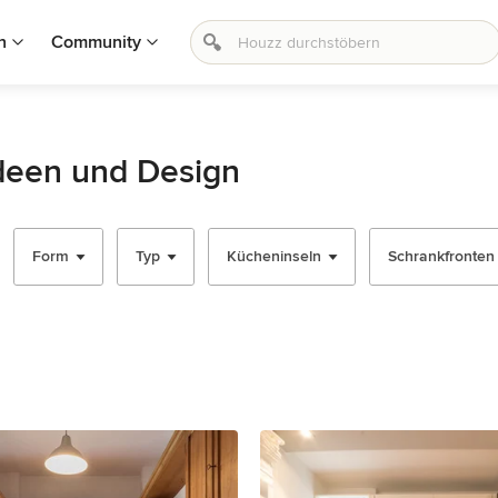
n
Community
deen und Design
Form
Typ
Kücheninseln
Schrankfronten -