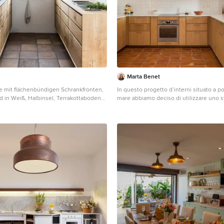
Marta Benet
 mit flächenbündigen Schrankfronten,
In questo progetto d’interni situato a po
in Weiß, Halbinsel, Terrakottaboden
mare abbiamo deciso di utilizzare uno st
en in Kopenhagen
mediterraneo contemporaneo attraverso 
finiture artigianali come i pavimenti in t
piastrelle fatte a mano. L’uso di materiali naturali e
prodotti artigianali si ripetono anche su
per questa casa come i mobili in legno,
con oggetti tradizionali, le opere d’arte 
ceramica, fatte ‘adhoc’ per questo proge