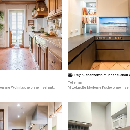
Frey Küchenzentrum-Innenausbau
Fellermann
terrane Wohnküche ohne Insel mit
Mittelgroße Moderne Küche ohne Insel 
en, profilierten Schrankfronten,
Vorratsschrank, Waschbecken, Kassette
lzschränken, Küchenrückwand in Weiß,
schwarzen Schränken, Mineralwerkstoff-
mit Frontblende, Terrakottaboden,
Küchenrückwand in Weiß, Glasrückwan
und beiger Arbeitsplatte in Rom
Elektrogeräten, Terrakottaboden und 
in Sonstige