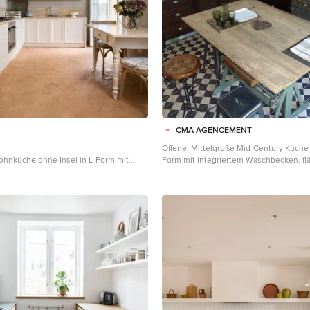
CMA AGENCEMENT
Offene, Mittelgroße Mid-Century Küche 
ohnküche ohne Insel in L-Form mit
Form mit integriertem Waschbecken, f
it vertiefter Füllung, weißen
Schrankfronten, dunklen Holzschränken
engeräten aus Edelstahl,
Arbeitsplatte, Küchenrückwand in Wei
n, braunem Boden und beiger
Metrofliesen, Küchengeräten aus Edelst
 Florenz
Terrakottaboden und buntem Boden in