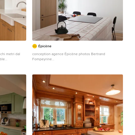
Épicène
chi metri dal
conception agence Épicène photos Bertrand
ile
Fompeyrine
la scelta di
Offene, Einzeilige, Mittelgroße Nordische Küche mit
erracotta o le
integriertem Waschbecken, Kassettenfronten, hellen
Holzschränken, Arbeitsplatte aus Fliesen,
l arredo scelto
Küchenrückwand in Grau, Elektrogeräten mit
 le decorazioni
Frontblende, Terrakottaboden, Kücheninsel, braunem
e le luminarie in
Boden und weißer Arbeitsplatte in Paris
tto.