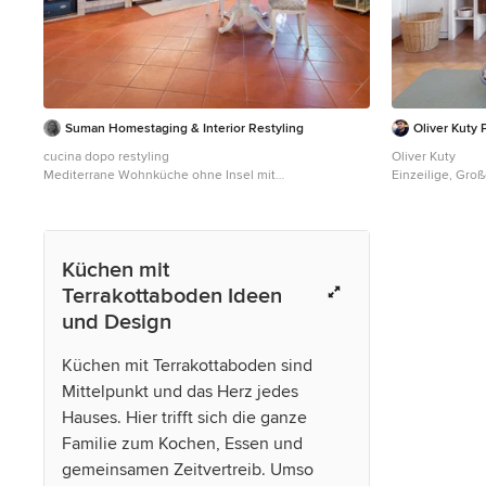
Suman Homestaging & Interior Restyling
Oliver Kuty
cucina dopo restyling
Oliver Kuty
Mediterrane Wohnküche ohne Insel mit
Einzeilige, Gro
Landhausspüle, Marmor-Arbeitsplatte, Terrakottaboden,
mit offenen Sch
orangem Boden, grauer Arbeitsplatte und freigelegten
Küchenrückwand
Dachbalken in Florenz
Terrakottabode
Küchen mit
Terrakottaboden Ideen
und Design
Küchen mit Terrakottaboden sind
Mittelpunkt und das Herz jedes
Hauses. Hier trifft sich die ganze
Familie zum Kochen, Essen und
gemeinsamen Zeitvertreib. Umso