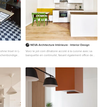
NEVA Architecture Intérieure - Interior Design
ohne Insel in L-
Voici le joli coin dînatoire accolé à la cuisine avec sa
lächenbündigen
banquette en continuité, faisant également office de
, Edelstahl-
rangement, recouverte de galettes de chaises jaunes
ß, Rückwand aus
et soulignée par un papier coquille beige. La table rétro
ahl,
a été chinée ainsi que les chaises qui ont été repeintes
 Grenoble
dans en vert, l’ensemble est auréolé de suspensions
en porcelaine et laiton.