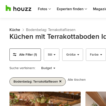
Fotos
Experten finden
Magazi
Küche
Bodenbelag: Terrakottafliesen
Küchen mit Terrakottaboden I
Alle Filter (1)
Stil
Größe
Farbe
Suche verfeinern:
Budget
Alle löschen
Bodenbelag: Terrakottafliesen
1
von
2