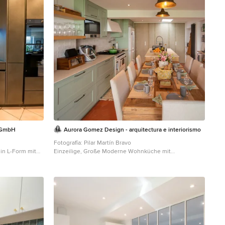
 GmbH
Aurora Gomez Design - arquitectura e interiorismo
Fotografía: Pilar Martín Bravo
in L-Form mit
Einzeilige, Große Moderne Wohnküche mit
nfronten,
Unterbauwaschbecken, profilierten Schrankfronten,
Arbeitsplatte,
grünen Schränken, Quarzwerkstein-Arbeitsplatte,
d, schwarzen
Küchenrückwand in Weiß, Rückwand aus
orangem Boden
Keramikfliesen, Küchengeräten aus Edelstahl,
Terrakottaboden, Kücheninsel, rotem Boden und beiger
Arbeitsplatte in Madrid