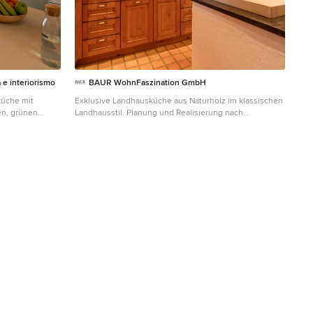
 e interiorismo
BAUR WohnFaszination GmbH
küche mit
Exklusive Landhausküche aus Naturholz im klassischen
en, grünen
Landhausstil. Planung und Realisierung nach
Rückwand aus
Kundenwunsch.
stahl,
Mittelgroße, Geschlossene Country Küche in U-Form
te in Madrid
mit Kassettenfronten, hellen Holzschränken,
integriertem Waschbecken, Marmor-Arbeitsplatte,
Küchengeräten aus Edelstahl, Halbinsel und
Terrakottaboden in Sonstige