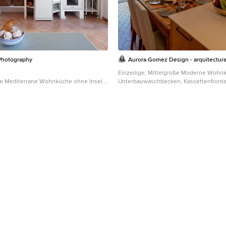
 Photography
Aurora Gomez Design - arquitectura
Einzeilige, Mittelgroße Moderne Wohn
ße Mediterrane Wohnküche ohne Insel
Unterbauwaschbecken, Kassettenfront
ränken, weißen Schränken,
Schränken, Küchenrückwand in Weiß, 
 in Grau, weißen Elektrogeräten,
Keramikfliesen, Küchengeräten aus Edel
n und orangem Boden in Neapel
Terrakottaboden und beiger Arbeitsplat