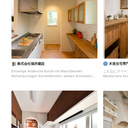
株式会社福井建設
木造住宅専門
Einzeilige Asiatische Küche mit Waschbecken,
こんなにスペー
flächenbündigen Schrankfronten, weißen Schränken,
Mediterrane Kü
Edelstahl-Arbeitsplatte, Küchenrückwand in Weiß,
mit vertiefter F
Terrakottaboden, Halbinsel, orangem Boden und
Küchenrückwand
brauner Arbeitsplatte in Sonstige
braunem Boden