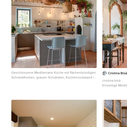
Geschlossene Mediterrane Küche mit flächenbündigen
Cristina Bisà
Schrankfronten, grauen Schränken, Küchenrückwand in
cristina bisà
Grau, Rückwand aus Stein, Terrakottaboden,
Einzeilige Medi
Kücheninsel, orangem Boden, grauer Arbeitsplatte und
Einbauwaschbeck
freigelegten Dachbalken in Sonstige
hellbraunen Ho
Elektrogeräten 
orangem Boden 