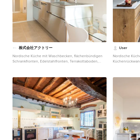
株式会社アクトリー
User
Nordische Küche mit Waschbecken, flächenbündigen
Nordische Küche
Schrankfronten, Edelstahlfronten, Terrakottaboden,
Küchenrückwand 
Kücheninsel und beigem Boden in Sonstige
und Mauerstein