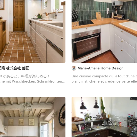
店 株式会社 善匠
Marie-Amelie Home Design
スがあると、料理が楽しめる！
Une cuisine compacte qui a tout d'une g
che mit Waschbecken, Schrankfronten
blanc mat, chêne et crédence verte effe
üllung, hellbraunen Holzschränken,
marier avec les tomettes d'origine. Les
 in Weiß, Terrakottaboden und
laiton apportent la touche d'élégance.
 in Nagoya