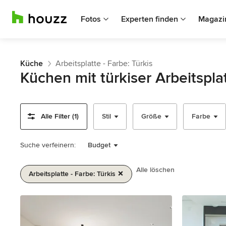
Fotos
Experten finden
Magazi
Küche
Arbeitsplatte - Farbe: Türkis
Küchen mit türkiser Arbeitspl
Alle Filter (1)
Stil
Größe
Farbe
Suche verfeinern:
Budget
Alle löschen
Arbeitsplatte - Farbe: Türkis
1
von
2