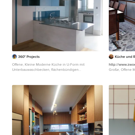
360° Projects
Küche und 
Offene, Kleine Moderne Küche in U-Form mit
http://www.zwo
Unterbauwaschbecken, flächenbündigen
Große, Offene 
Schrankfronten, grauen Schränken, Quarzwerkstein-
Holzboden, br
Arbeitsplatte, Küchengeräten aus Edelstahl, hellem
flächenbündigen
Holzboden, Halbinsel und türkiser Arbeitsplatte in Turin
Speckstein-Arbe
Halbinsel und t