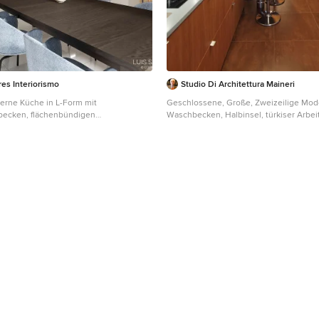
es Interiorismo
Studio Di Architettura Maineri
rne Küche in L-Form mit
Geschlossene, Große, Zweizeilige Mod
ecken, flächenbündigen
Waschbecken, Halbinsel, türkiser Arbeit
 schwarzen Schränken, Granit-
Mineralwerkstoff-Arbeitsplatte und Kü
Küchenrückwand in Grün, Rückwand aus
Edelstahl in Mailand
rogeräten mit Frontblende, Porzellan-
ücheninsel, weißem Boden, türkiser
nd eingelassener Decke in Barcelona