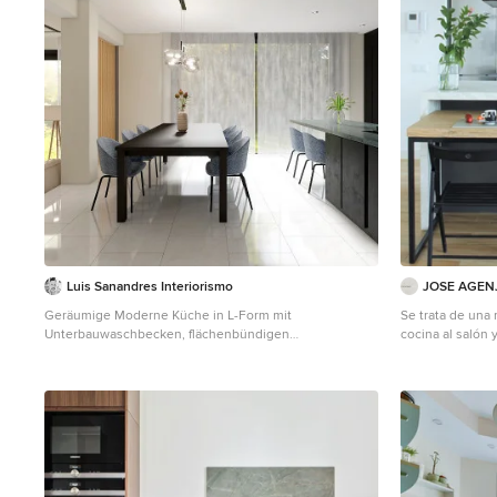
Luis Sanandres Interiorismo
JOSE AGEN
Geräumige Moderne Küche in L-Form mit
Se trata de una 
Unterbauwaschbecken, flächenbündigen
cocina al salón 
Schrankfronten, schwarzen Schränken, Granit-
convirtiéndose e
Arbeitsplatte, Küchenrückwand in Grün, Rückwand aus
casa. La mesa d
Travertin, Elektrogeräten mit Frontblende, Porzellan-
que en este átic
Bodenfliesen, Kücheninsel, weißem Boden, türkiser
única solución 
Arbeitsplatte und eingelassener Decke in Barcelona
con el mismo lar
de esta forma c
comensales per
de L o anidarla 