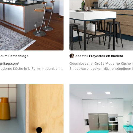
Raum Pornschlegel
ebesta | Proyectos en madera
enitzer.com/
Geschlossene, Große Moderne Küche i
Moderne Küche in U-Form mit dunklem
Einbauwaschbecken, flächenbündigen S
aunem Boden, Unterbauwaschbecken,
hellbraunen Holzschränken, Küchenrüc
 Schrankfronten, Edelstahlfronten,
Rückwand aus Keramikfliesen, Kücheng
itsplatte, Küchengeräten aus Edelstahl,
Edelstahl, Betonboden, Kücheninsel, 
ürkiser Arbeitsplatte in München
und türkiser Arbeitsplatte in Sonstige