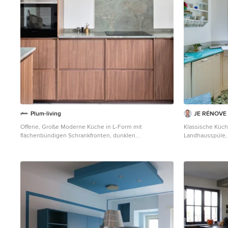
personas.
Plum-living
JE RÉNOVE
Offene, Große Moderne Küche in L-Form mit
Klassische Küch
flächenbündigen Schrankfronten, dunklen
Landhausspüle, 
Holzschränken, Marmor-Arbeitsplatte, Küchenrückwand
Schränken, Küc
in Grün, Rückwand aus Marmor, Kücheninsel und
Metrofliesen, w
türkiser Arbeitsplatte in Berlin
und türkiser Arb