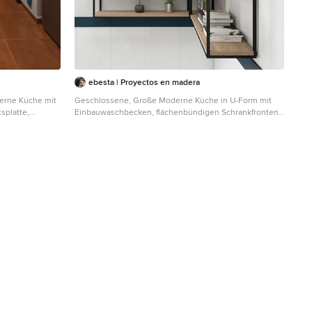
ebesta | Proyectos en madera
erne Küche mit
Geschlossene, Große Moderne Küche in U-Form mit
splatte,
Einbauwaschbecken, flächenbündigen Schrankfronten,
chengeräten aus
hellbraunen Holzschränken, Küchenrückwand in Weiß,
Rückwand aus Keramikfliesen, Küchengeräten aus
Edelstahl, Betonboden, Kücheninsel, grauem Boden
und türkiser Arbeitsplatte in Sonstige