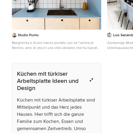
Studio Punto
Luis Sanandr
Margherita e Giulio hanno portato con sé l’anima di
Geräumige Mode
Berlino, anni di vita in una città vibrante che ha ispirato
Unterbauwaschb
le scelte della loro casa. Grafica, per Margherita il colore
Schrankfronten,
è un linguaggio fondamentale: nella cucina dal sapore
Arbeitsplatte, 
nordico si accende in tonalità vivaci, diventando
Travertin, Elekt
protagonista. Gli arredi su misura, le forme organiche e
Bodenfliesen, K
Küchen mit türkiser
la materia completano il progetto, un intreccio di
Arbeitsplatte u
personalità, memoria e visione.
Arbeitsplatte Ideen und
Design
Küchen mit türkiser Arbeitsplatte sind
Mittelpunkt und das Herz jedes
Hauses. Hier trifft sich die ganze
Familie zum Kochen, Essen und
gemeinsamen Zeitvertreib. Umso