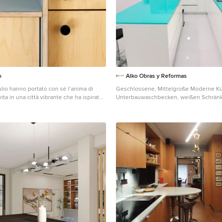
o
Alko Obras y Reformas
lio hanno portato con sé l’anima di
Geschlossene, Mittelgroße Moderne K
vita in una città vibrante che ha ispirato
Unterbauwaschbecken, weißen Schrän
oro casa. Grafica, per Margherita il colore
Quarzwerkstein-Arbeitsplatte, Küchenr
 fondamentale: nella cucina dal sapore
Weiß, Rückwand aus Quarzwerkstein, 
de in tonalità vivaci, diventando
aus Edelstahl, Porzellan-Bodenfliesen,
i arredi su misura, le forme organiche e
weißem Boden und türkiser Arbeitsplat
etano il progetto, un intreccio di
moria e visione.