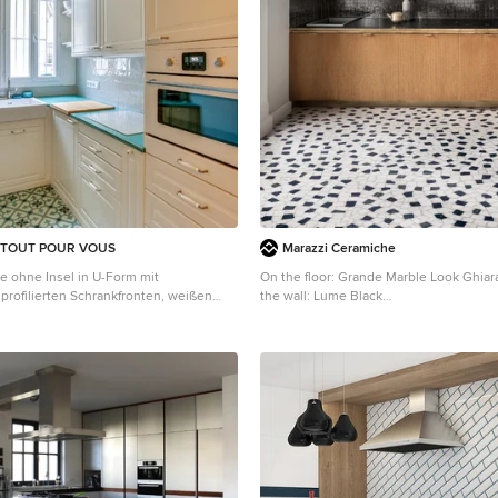
 TOUT POUR VOUS
Marazzi Ceramiche
e ohne Insel in U-Form mit
On the floor: Grande Marble Look Ghiar
profilierten Schrankfronten, weißen
the wall: Lume Black
henrückwand in Grau, Rückwand aus
Klassische Küche mit türkiser Arbeitspl
eißen Elektrogeräten, buntem Boden
eitsplatte in Paris