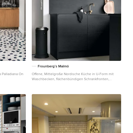
Frounberg’s Malmö
a Palladiana On
Offene, Mittelgroße Nordische Küche in U-Form mit
Waschbecken, flächenbündigen Schrankfronten,
atte in Sonstige
schwarzen Schränken, Quarzwerkstein-Arbeitsplatte,
Küchenrückwand in Schwarz, Rückwand aus Holz,
weißen Elektrogeräten, hellem Holzboden, Halbinsel,
beigem Boden und türkiser Arbeitsplatte in Malmö