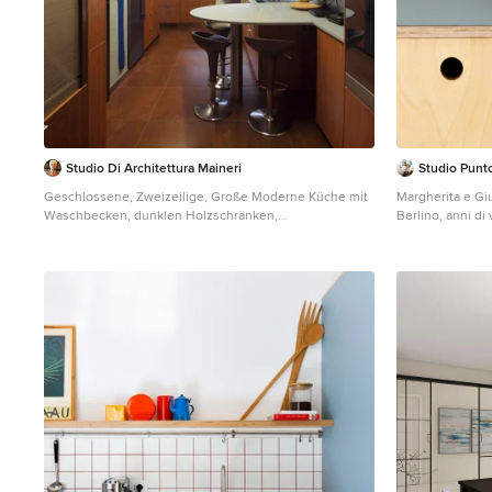
Studio Di Architettura Maineri
Studio Punt
Geschlossene, Zweizeilige, Große Moderne Küche mit
Margherita e Giu
Waschbecken, dunklen Holzschränken,
Berlino, anni di 
Mineralwerkstoff-Arbeitsplatte, Halbinsel und türkiser
le scelte della l
Arbeitsplatte in Mailand
è un linguaggio
nordico si accen
protagonista. Gl
la materia compl
personalità, me