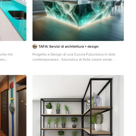
TAFA| Servizi di architettura + design
üche mit
Progetto e Design di una Cucina Futuristica in stile
ken,
contemporaneo - futuristico di forte colore verde.
ückwand in
Mittelgroße Wohnküche in U-Form mit
Küchengeräten
Doppelwaschbecken, flächenbündigen Schrankfronten,
 Kücheninsel,
grauen Schränken, Glas-Arbeitsplatte, Küchenrückwand
te in Madrid
in Grau, Glasrückwand, Küchengeräten aus Edelstahl,
Keramikboden, Halbinsel, grauem Boden, türkiser
Arbeitsplatte und eingelassener Decke in Mailand