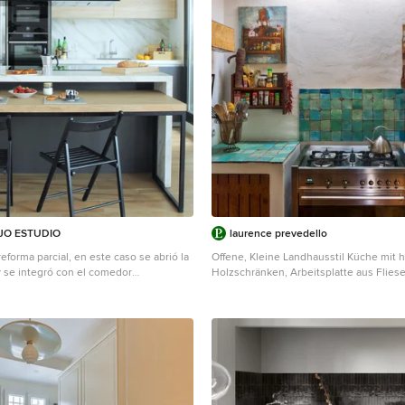
JO ESTUDIO
laurence prevedello
reforma parcial, en este caso se abrió la
Offene, Kleine Landhausstil Küche mit 
y se integró con el comedor
Holzschränken, Arbeitsplatte aus Flies
n el punto focal nada más entrar en la
Küchenrückwand in Weiß, Küchengeräte
el comedor debía ser versátil puesto
und türkiser Arbeitsplatte in Sonstige
o la terraza es el espacio más usado. La
posible era una mesa a medida, se ideó
go que el ancho de la barra de la isla,
onseguimos dar servicio a ocho
o también podemos ubicarla en forma
y seguir usándose para un par de