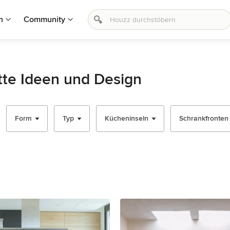
n
Community
atte Ideen und Design
Form
Typ
Kücheninseln
Schrankfronten -