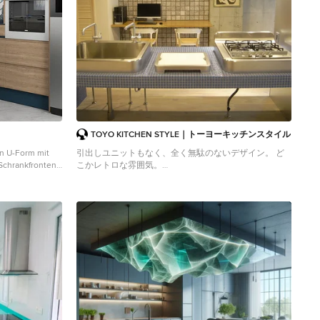
TOYO KITCHEN STYLE｜トーヨーキッチンスタイル
n U-Form mit
引出しユニットもなく、全く無駄のないデザイン。 ど
chrankfronten,
こかレトロな雰囲気。
kwand in Weiß,
Offene, Mittelgroße Industrial Küche in L-Form mit
eräten aus
Einbauwaschbecken, türkisfarbenen Schränken,
grauem Boden
Arbeitsplatte aus Fliesen, Küchengeräten aus
Edelstahl, hellem Holzboden, Halbinsel, beigem Boden
und türkiser Arbeitsplatte