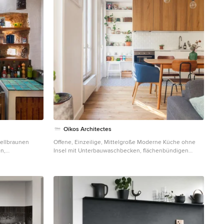
Oïkos Architectes
hellbraunen
Offene, Einzeilige, Mittelgroße Moderne Küche ohne
en,
Insel mit Unterbauwaschbecken, flächenbündigen
n aus Edelstahl
Schrankfronten, weißen Schränken, Küchenrückwand in
Weiß, Elektrogeräten mit Frontblende, Porzellan-
Bodenfliesen, blauem Boden und türkiser Arbeitsplatte
in Paris