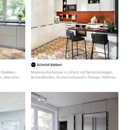
Schmidt Køkken
 SieMatic-
Moderne Küchenbar in U-Form mit flächenbündigen
n, dass eine
Schrankfronten, Küchenrückwand in Orange, Halbinsel,
 Alltag bringt.
buntem Boden und weißer Arbeitsplatte in Sonstige
stiert
dunkel