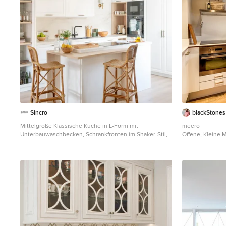
Sincro
blackStones
Mittelgroße Klassische Küche in L-Form mit
meero
Unterbauwaschbecken, Schrankfronten im Shaker-Stil,
Offene, Kleine 
weißen Schränken, Quarzwerkstein-Arbeitsplatte,
Einbauwaschbec
Küchenrückwand in Weiß, Rückwand aus
weißen Schränk
Quarzwerkstein, schwarzen Elektrogeräten, braunem
Küchengeräten a
Holzboden, Kücheninsel und weißer Arbeitsplatte in
Holzboden in Pa
Barcelona