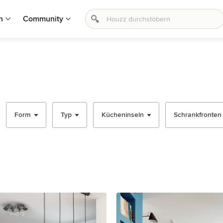
n
Community
Form
Typ
Kücheninseln
Schrankfronten -