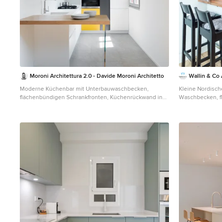
Moroni Architettura 2.0 - Davide Moroni Architetto
Wallin & Co
Moderne Küchenbar mit Unterbauwaschbecken,
Kleine Nordisch
flächenbündigen Schrankfronten, Küchenrückwand in
Waschbecken, f
Weiß, Küchengeräten aus Edelstahl, Halbinsel, grauem
weißen Schränke
Boden und weißer Arbeitsplatte in Sonstige
Küchenrückwand
Stäbchenfliesen