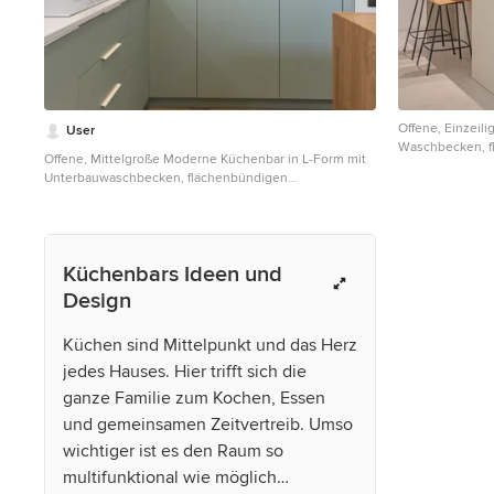
Offene, Einzeil
User
Waschbecken, f
Offene, Mittelgroße Moderne Küchenbar in L-Form mit
hellbraunen Ho
Unterbauwaschbecken, flächenbündigen
Edelstahl, Ker
Schrankfronten, blauen Schränken, Quarzwerkstein-
und grauer Arbei
Arbeitsplatte, Küchenrückwand in Weiß, Rückwand aus
Quarzwerkstein, weißen Elektrogeräten, hellem
Holzboden, Kücheninsel, braunem Boden und weißer
Küchenbars Ideen und
Arbeitsplatte
Design
Küchen sind Mittelpunkt und das Herz
jedes Hauses. Hier trifft sich die
ganze Familie zum Kochen, Essen
und gemeinsamen Zeitvertreib. Umso
wichtiger ist es den Raum so
multifunktional wie möglich