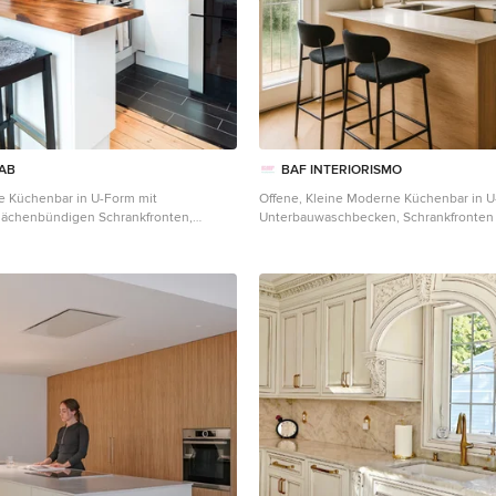
 AB
BAF INTERIORISMO
e Küchenbar in U-Form mit
Offene, Kleine Moderne Küchenbar in U
lächenbündigen Schrankfronten,
Unterbauwaschbecken, Schrankfronten m
n, Arbeitsplatte aus Holz,
Füllung, hellbraunen Holzschränken, Q
 in Schwarz, Rückwand aus
Arbeitsplatte, Küchenrückwand in Grau
 und Halbinsel in Stockholm
Zementfliesen, Küchengeräten aus Ede
Holzboden, Kücheninsel, braunem Bod
Arbeitsplatte in Madrid