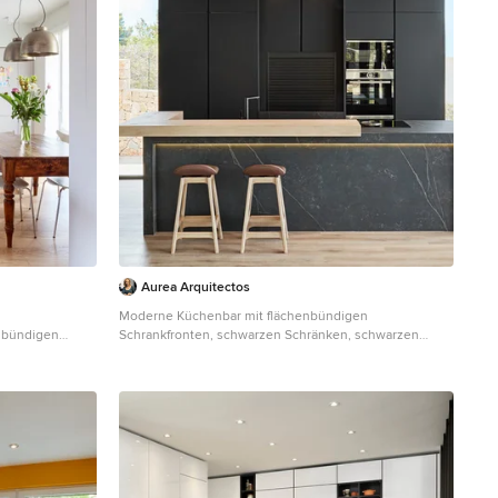
Aurea Arquitectos
Moderne Küchenbar mit flächenbündigen
enbündigen
Schrankfronten, schwarzen Schränken, schwarzen
nter Rückwand,
Elektrogeräten, hellem Holzboden, Kücheninsel,
Holzboden und
beigem Boden und grauer Arbeitsplatte in Sonstige