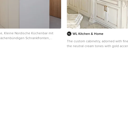
ige, Kleine Nordische Küchenbar mit
WL Kitchen & Home
lächenbündigen Schrankfronten,
The custom cabinetry, adorned with fine
lzschränken, Küchengeräten aus
the neutral cream tones with gold accen
amikboden, Kücheninsel, grauem Boden
sophisticated and warm atmosphere. T
tsplatte in Valencia
is the grand island, crowned by a stunn
ceiling that adds both grandeur and sy
space. A classic kitchen like this offers 
aesthetic beauty but also a lasting appe
functionality with an opulent design th
home.