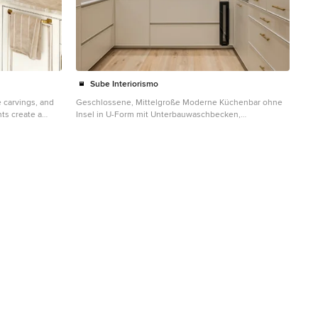
Sube Interiorismo
 carvings, and
Geschlossene, Mittelgroße Moderne Küchenbar ohne
ts create a
Insel in U-Form mit Unterbauwaschbecken,
he centerpiece
Kassettenfronten, beigen Schränken, Quarzwerkstein-
ing coffered
Arbeitsplatte, Küchenrückwand in Beige, Rückwand aus
mmetry to the
Quarzwerkstein, Elektrogeräten mit Frontblende,
not only
Laminat, braunem Boden und beiger Arbeitsplatte in
al, blending
Bilbao
at enhances any