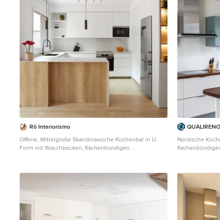
Rô Interiorismo
QUALIRENOV
Offene, Mittelgroße Skandinavische Küchenbar in U-
Nordische Küch
Form mit Waschbecken, flächenbündigen
flächenbündigen
Schrankfronten, weißen Schränken, Quarzwerkstein-
Arbeitsplatte a
Arbeitsplatte, Küchenrückwand in Weiß, Rückwand aus
Halbinsel und g
Quarzwerkstein, schwarzen Elektrogeräten, Laminat,
Halbinsel und weißer Arbeitsplatte in Barcelona