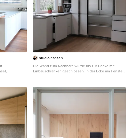
studio hansen
it
Die Wand zum Nachbarn wurde bis zur Decke mit
sel,
Einbauschränken geschlossen. In der Ecke am Fenster
warzen
ist ein Rollladenschrank eingebaut. Dort stehen die
d weißer
ständig genutzten Geräte, angeschlossen an
Steckdosen im Schrank. Auf der durchgehenden
Arbeitsplatte können sie einfach nach vorn gezogen
werden und sind sofort einsatzbereit. In die Einbaufront
ist auch der Kühlschrank integriert. Für dessen
Belüftung hat der Schrank darüber eine geringere Tiefe
und in der Deckenblende ist ein Lüftungsgitter
eingelassen. Auch der Kaminschacht wurde so
verkleidet, dass er wie ein Teil der Schrankanlage wirkt.