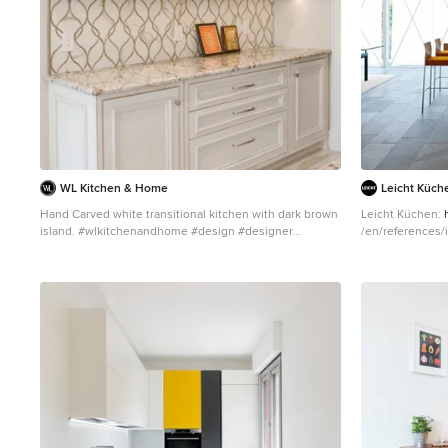
WL Kitchen & Home
Leicht Küch
Hand Carved white transitional kitchen with dark brown
Leicht Küchen:
island. #wlkitchenandhome #design #designer
/en/references/inland
#interiors #interiordesigner #kitchen
architekten:
htt
#transitionaldesign #whitedesign #luxe #luxury
#whitekitchen #beautifulkitchen #custommade
#customcabinetry #customkitchen #interiordesign
#kitchendedign #woodwork #njdesign #luxuryhome
#kitcheninspiration #njbuilders #dreamkitchens
#njluxuryhomes