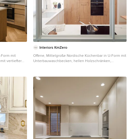
Interiors KmZero
-Form mit
Offene, Mittelgroße Nordische Küchenbar in U-Form mit
it vertiefter
Unterbauwaschbecken, hellen Holzschränken,
uarzwerkstein-
Küchenrückwand in Weiß, schwarzen Elektrogeräten,
, Rückwand aus
Laminat, Halbinsel und weißer Arbeitsplatte in
lstahl, braunem
Barcelona
en und beiger