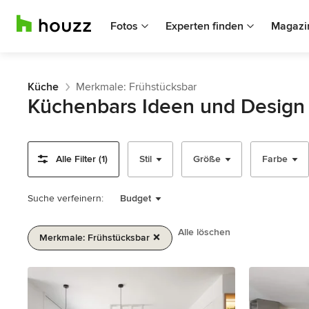
Fotos
Experten finden
Magazi
Küche
Merkmale: Frühstücksbar
Küchenbars Ideen und Design
Alle Filter (1)
Stil
Größe
Farbe
Suche verfeinern:
Budget
Alle löschen
Merkmale: Frühstücksbar
1
von
2