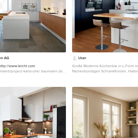
en AG
User
http://www.leicht.com
Große Moderne Küchenbar in L-Form m
/project-karlsruhe/ baurmann.dürr
flächenbündigen Schrankfronten, Halbin
p://www.bdarchitekten.eu/
Waschbecken, weißen Schränken, sch
Elektrogeräten, braunem Holzboden un
Arbeitsplatte in Mailand