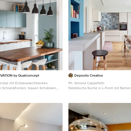
ATION by Qualiconcept
Deposito Creativo
enbar mit Einbauwaschbecken,
Ph. Simone Cappelletti
 Schrankfronten, blauen Schränken,
Eklektische Küche in L-Form mit fläch
us Holz, Küchenrückwand in Weiß,
Schrankfronten, weißen Schränken, bu
rauem Boden in Paris
Küchengeräten aus Edelstahl, hellem 
beigem Boden in Sonstige