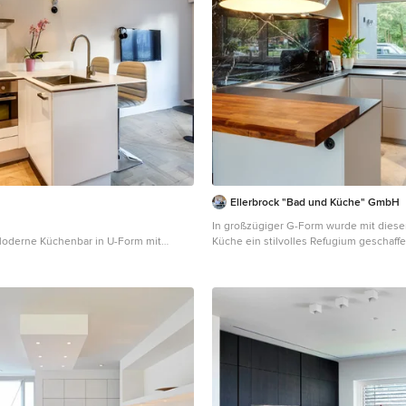
Ellerbrock "Bad und Küche" GmbH
In großzügiger G-Form wurde mit dieser
Moderne Küchenbar in U-Form mit
Küche ein stilvolles Refugium geschaffe
ken, flächenbündigen Schrankfronten,
helle und geräumige Ausstrahlung in den
en, Küchenrückwand in Weiß,
Klares Weiß an grifflosen Fronten kontra
us Edelstahl, Halbinsel und hellem
hervorragend zur Wandverkleidung in 
ris
marmorierter Steinoptik.